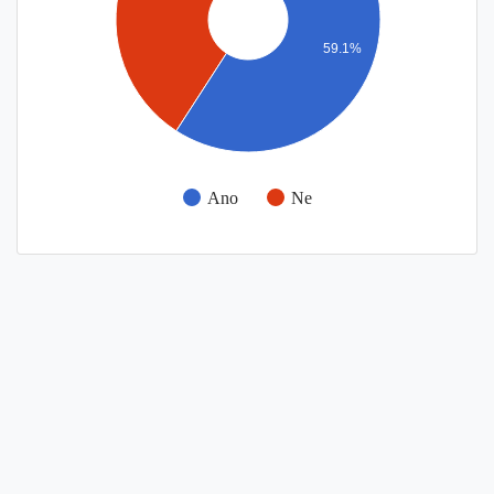
59.1%
Ano
Ne