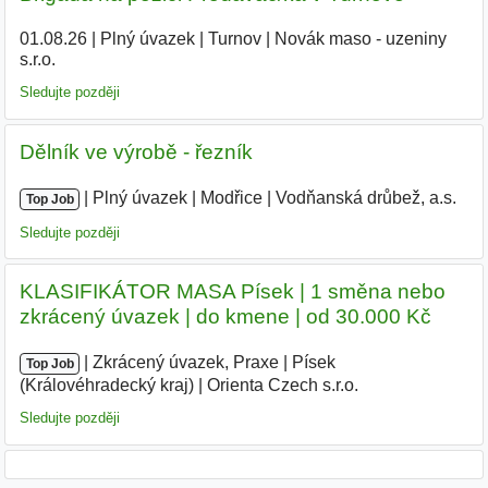
01.08.26
|
Plný úvazek
|
Turnov
|
Novák maso - uzeniny
s.r.o.
Sledujte později
Dělník ve výrobě - řezník
|
|
Plný úvazek
|
Modřice
|
Vodňanská drůbež, a.s.
|
Top Job
Sledujte později
KLASIFIKÁTOR MASA Písek | 1 směna nebo
zkrácený úvazek | do kmene | od 30.000 Kč
|
|
Zkrácený úvazek, Praxe
|
Písek
Top Job
(Královéhradecký kraj)
|
Orienta Czech s.r.o.
|
Sledujte později