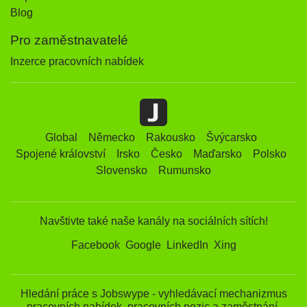
Blog
Pro zaměstnavatelé
Inzerce pracovních nabídek
Global
Německo
Rakousko
Švýcarsko
Spojené království
Irsko
Česko
Maďarsko
Polsko
Slovensko
Rumunsko
Navštivte také naše kanály na sociálních sítích!
Facebook
Google
LinkedIn
Xing
Hledání práce s Jobswype - vyhledávací mechanizmus
pracovních nabídek, pracovních pozic a zaměstnání.