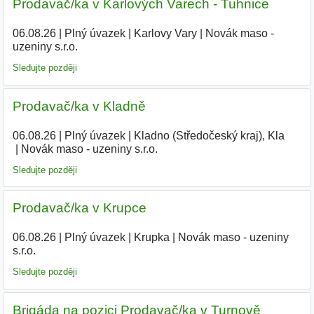
Prodavač/ka v Karlových Varech - Tuhnice
06.08.26
|
Plný úvazek
|
Karlovy Vary
|
Novák maso -
uzeniny s.r.o.
|
Sledujte později
Prodavač/ka v Kladně
06.08.26
|
Plný úvazek
|
Kladno (Středočeský kraj), Kla
|
Novák maso - uzeniny s.r.o.
|
Sledujte později
Prodavač/ka v Krupce
06.08.26
|
Plný úvazek
|
Krupka
|
Novák maso - uzeniny
s.r.o.
|
Sledujte později
Brigáda na pozici Prodavač/ka v Turnově