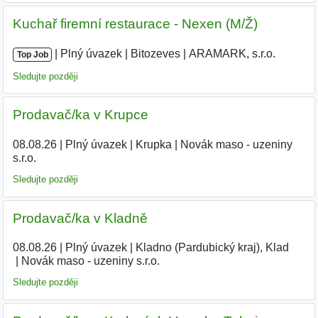
Kuchař firemní restaurace - Nexen (M/Ž)
|
|
Plný úvazek
|
Bitozeves
|
ARAMARK, s.r.o.
Top Job
Sledujte později
Prodavač/ka v Krupce
08.08.26
|
Plný úvazek
|
Krupka
|
Novák maso - uzeniny
s.r.o.
Sledujte později
Prodavač/ka v Kladně
08.08.26
|
Plný úvazek
|
Kladno (Pardubický kraj), Klad
|
Novák maso - uzeniny s.r.o.
Sledujte později