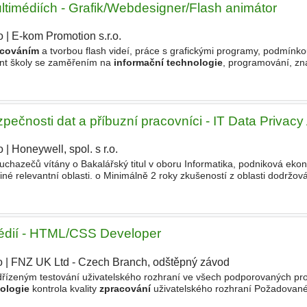
multimédiích - Grafik/Webdesigner/Flash animátor
o
|
E-kom Promotion s.r.o.
|
acováním
a tvorbou flash videí, práce s grafickými programy, podmínkou
ent školy se zaměřením na
informační technologie
, programování, zn
ého jazyka min. v rozsahu B1, Náplň práce - tvorba
zpečnosti dat a příbuzní pracovníci - IT Data Privacy
o
|
Honeywell, spol. s r.o.
|
uchazečů vítány o Bakalářský titul v oboru Informatika, podniková eko
iné relevantní oblasti. o Minimálně 2 roky zkušeností z oblasti dodržov
t, řízení IT projektů nebo šifrování dat - maskování
médií - HTML/CSS Developer
o
|
FNZ UK Ltd - Czech Branch, odštěpný závod
|
dřízeným testování uživatelského rozhraní ve všech podporovaných pro
ologie
kontrola kvality
zpracování
uživatelského rozhraní Požadované
l v oblasti
informačních technologií
Perfektní