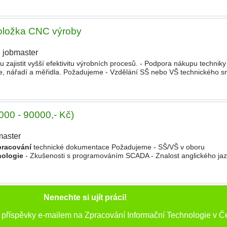
noložka CNC výroby
jobmaster
zajistit vyšší efektivitu výrobních procesů. - Podpora nákupu techniky 
e, nářadí a měřidla. Požadujeme - Vzdělání SŠ nebo VŠ technického 
omatizace) - Základ pro CNC Znalost
00 - 90000,- Kč)
master
pracování
technické dokumentace Požadujeme - SŠ/VŠ v oboru
nologie
- Zkušenosti s programováním SCADA - Znalost anglického jaz
 Promotic - Ochota cestovat - řidičský průkaz sk. B - výhodou Nabízíme
Nenechte si ujít práci!
 příspěvky e-mailem na Zpracování Informační Technologie v Č