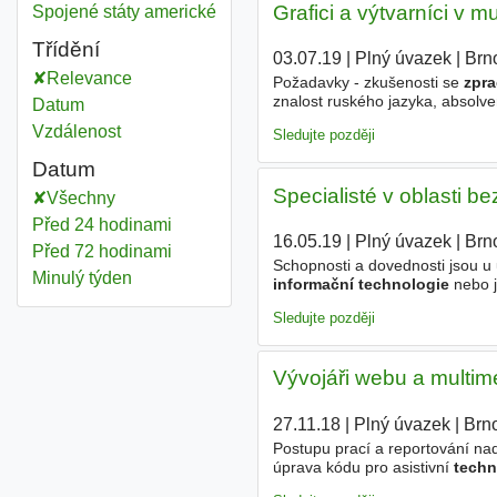
Grafici a výtvarníci v 
Zpracování informační technologie
Spojené státy americké
Třídění
03.07.19
|
Plný úvazek
|
Brn
Relevance
Požadavky - zkušenosti se
zpr
znalost ruského jazyka, absolv
Datum
programování v html, CSS, česk
Vzdálenost
Sledujte později
Datum
Specialisté v oblasti be
Všechny
Před 24 hodinami
16.05.19
|
Plný úvazek
|
Brn
Před 72 hodinami
Schopnosti a dovednosti jsou u 
Minulý týden
informační technologie
nebo j
bezpečnosti, auditů, soukromí da
Sledujte později
Vývojáři webu a multi
27.11.18
|
Plný úvazek
|
Brn
Postupu prací a reportování na
úprava kódu pro asistivní
techn
Anglický jazyk Vysokoškolský titu