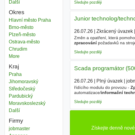
Další
města
Sledujte později
Okres
Junior technolog/tech
Zpracování informační technologie
Hlavní město Praha
Okres
Zpracování informační technologie
Brno-město
Okres
26.07.26
|
Zkrácený úvazek
|
Zpracování informační technologie
Plzeň-město
Okres
Změn a opatření, která pomohou 
Zpracování informační technologie
Ostrava-město
Okres
zpracování
požadavků na stroj
(strojírenství,
technologie
, aut
Zpracování informační technologie
Chrudim
Okres
Sledujte později
More
districts
Kraj
Scada programátor (500
Zpracování informační technologie
Praha
Kraj
26.07.26
|
Plný úvazek
|
job
Zpracování informační technologie
Jihomoravský
Kraj
řídícího modulu do provozu -
Z
Zpracování informační technologie
Středočeský
Kraj
automatizace/
informační tech
Zpracování informační technologie
Pardubický
Kraj
Control WEB, WinCC, Cimplicity,
Sledujte později
Zpracování informační technologie
Moravskoslezský
Kraj
Další
kraj
Firmy
Získejte denně nové
jobmaster