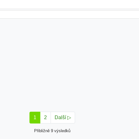
1
2
Další ▷
Přibližně 9 výsledků