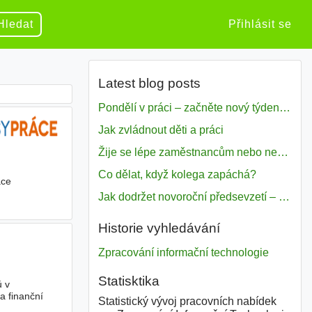
Hledat
Přihlásit se
Latest blog posts
Pondělí v práci – začněte nový týden s motivací
Jak zvládnout děti a práci
Žije se lépe zaměstnancům nebo nezavislým pracovníkům
Co dělat, když kolega zapáchá?
ace
 plánů
Jak dodržet novoroční předsevzetí – naše tipy pro dobrý začátek roku 2018
Historie vyhledávání
Zpracování informační technologie
Statisktika
ů v
a finanční
Statistický vývoj pracovních nabídek