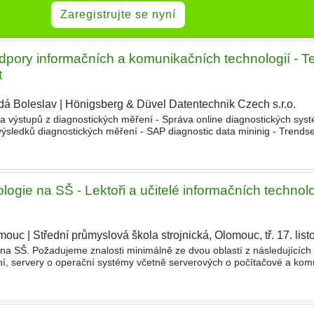
Zaregistrujte se nyní
odpory informačních a komunikačních technologií - T
t
dá Boleslav
|
Hönigsberg & Düvel Datentechnik Czech s.r.o.
|
a výstupů z diagnostických měření - Správa online diagnostických sys
ýsledků diagnostických měření - SAP diagnostic data mininig - Trendset
 - Zápisy z jednání, samostatná jednání Co
ologie na SŠ - Lektoři a učitelé informačních technolo
mouc
|
Střední průmyslová škola strojnická, Olomouc, tř. 17. lis
na SŠ. Požadujeme znalosti minimálně ze dvou oblastí z následujících
ní, servery o operační systémy včetně serverových o počítačové a komu
ní
dat a databázové systémy o vývoj