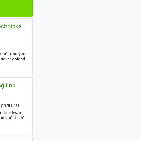
echnická
témů, analýza
ter v oblasti
gií na
topadu 49
|
 o hardware -
nikační sítě