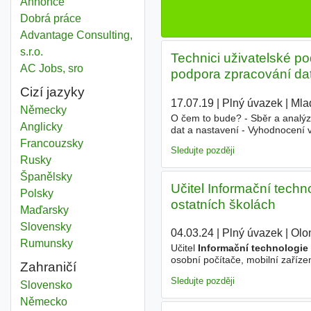
Annonce
Dobrá práce
Advantage Consulting,
s.r.o.
Technici uživatelské p
AC Jobs, sro
podpora zpracování da
Cizí jazyky
17.07.19
|
Plný úvazek
|
Mla
Německy
O čem to bude? - Sběr a analýz
Anglicky
dat a nastavení - Vyhodnocení v
inovací v technické diagnostice
Francouzsky
Sledujte později
Rusky
Španělsky
Učitel Informační techn
Polsky
ostatních školách
Maďarsky
Slovensky
04.03.24
|
Plný úvazek
|
Olo
Rumunsky
Učitel
Informační technologie
osobní počítače, mobilní zaříze
Zahraničí
včetně HW zařízení o
zpracová
Sledujte později
Zpracování informační technologie
Slovensko
Zpracování informační technologie
Německo