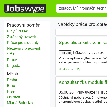
Title
Type 1 or more characters for r
Nabídky práce pro Zpra
Pracovní poměr
Plný úvazek
Zkrácený úvazek
Specialista kritické inf
Práce pro studenty
Nezávislý pracovník
|
|
Zkrácený úvazek
|
Top Job
Stáž
Včetně aplikace „Bezpečnost W
Praxe
zabezpečených oblastí - provád
Brigáda
certifikovaného
informačního
s
Sledujte později
Město
Zpracování informační technologie
Praha
Konzultant/ka modulu 
Zpracování informační technologie
Brno
Zpracování informační technologie
Plzeň
05.08.26
|
Plný úvazek
|
Tru
Zpracování informační technologie
Ostrava
účetnictví nebo zavádění ekon
ekonomickém úseku, ideálně ve 
Zpracování informační technologie
Mladá Boleslav
agendy a evidence majetku - zku