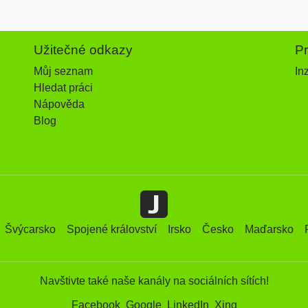
Užitečné odkazy
P
Můj seznam
In
Hledat práci
Nápověda
Blog
Švýcarsko
Spojené království
Irsko
Česko
Maďarsko
Navštivte také naše kanály na sociálních sítích!
Facebook
Google
LinkedIn
Xing