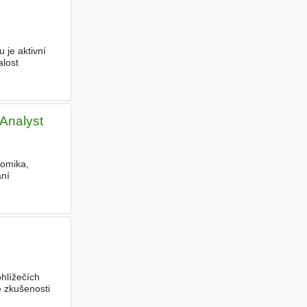
 je aktivní
alost
 Analyst
nomika,
ání
hlížečích
 zkušenosti