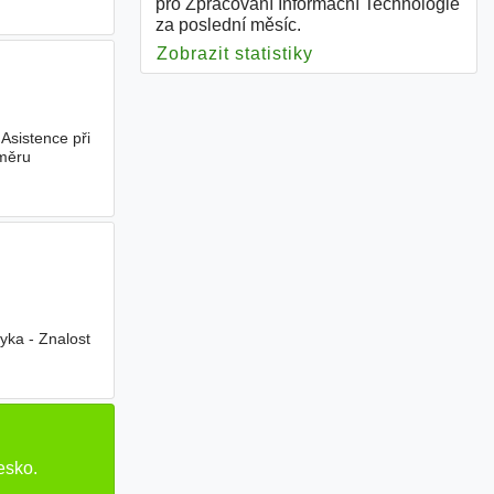
pro Zpracování Informační Technologie
za poslední měsíc.
Zobrazit statistiky
pro Zpracování Info
Asistence při
směru
yka - Znalost
 - 5
esko.