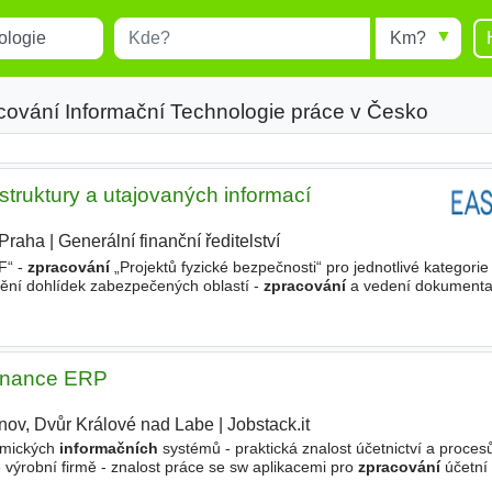
Místo
Radius
esults.
Type 1 or more characters for
results.
cování Informační Technologie práce v Česko
rastruktury a utajovaných informací
Praha
|
Generální finanční ředitelství
|
F“ -
zpracování
„Projektů fyzické bezpečnosti“ pro jednotlivé kategorie
ění dohlídek zabezpečených oblastí -
zpracování
a vedení dokument
ystému - tvorba dokumentace „Plánu krizové připravenosti“ a typových
finance ERP
tnov, Dvůr Králové nad Labe
|
Jobstack.it
omických
informačních
systémů - praktická znalost účetnictví a proces
výrobní firmě - znalost práce se sw aplikacemi pro
zpracování
účetní 
šenosti v oblasti controllingu výhodou - praxe v používání běžného