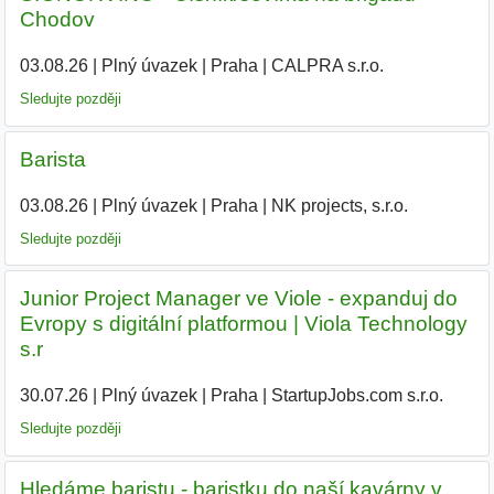
Chodov
03.08.26
|
Plný úvazek
|
Praha
|
CALPRA s.r.o.
|
Sledujte později
Barista
03.08.26
|
Plný úvazek
|
Praha
|
NK projects, s.r.o.
|
Sledujte později
Junior Project Manager ve Viole - expanduj do
Evropy s digitální platformou | Viola Technology
s.r
30.07.26
|
Plný úvazek
|
Praha
|
StartupJobs.com s.r.o.
|
Sledujte později
Hledáme baristu - baristku do naší kavárny v