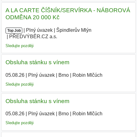
A LA CARTE ČÍŠNÍK/SERVÍRKA - NÁBOROVÁ
ODMĚNA 20 000 Kč
|
|
Plný úvazek
|
Špindlerův Mlýn
|
Top Job
PŘEDVÝBĚR.CZ a.s.
|
Sledujte později
Obsluha stánku s vínem
05.08.26
|
Plný úvazek
|
Brno
|
Robin Mlčúch
|
Sledujte později
Obsluha stánku s vínem
05.08.26
|
Plný úvazek
|
Brno
|
Robin Mlčúch
|
Sledujte později