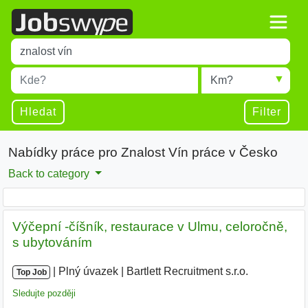
Title
Type 1 or more characters for results.
Místo
Radius
Type 1 or more characters for results.
Hledat
Filter
Nabídky práce pro Znalost Vín práce v Česko
Back to category
Výčepní -číšník, restaurace v Ulmu, celoročně,
s ubytováním
|
|
Plný úvazek
|
Bartlett Recruitment s.r.o.
|
Top Job
Sledujte později