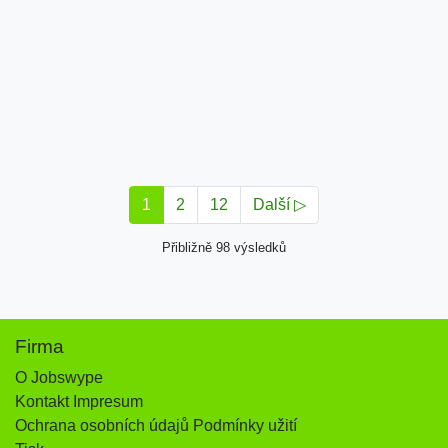
1
2
12
Další ▷
Přibližně 98 výsledků
Firma
O Jobswype
Kontakt Impresum
Ochrana osobních údajů Podmínky užití