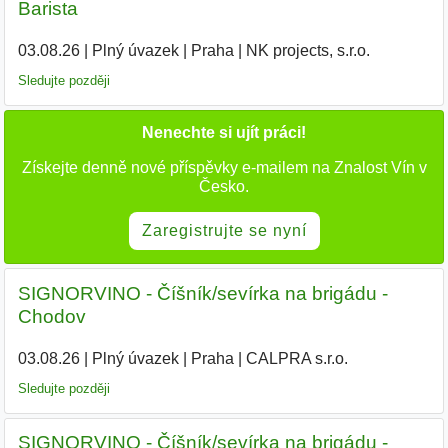
Barista
03.08.26
|
Plný úvazek
|
Praha
|
NK projects, s.r.o.
|
Sledujte později
Nenechte si ujít práci!
Získejte denně nové příspěvky e-mailem na Znalost Vín v
Česko.
Zaregistrujte se nyní
SIGNORVINO - Číšník/sevírka na brigádu -
Chodov
03.08.26
|
Plný úvazek
|
Praha
|
CALPRA s.r.o.
|
Sledujte později
SIGNORVINO - Číšník/sevírka na brigádu -