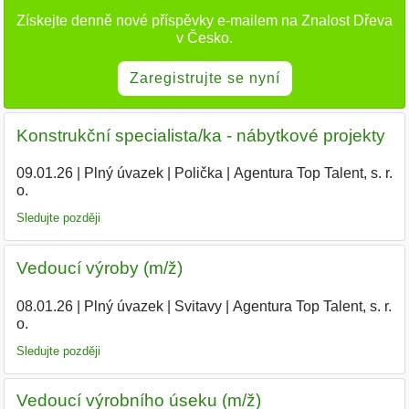
Získejte denně nové příspěvky e-mailem na Znalost Dřeva
v Česko.
Zaregistrujte se nyní
Konstrukční specialista/ka - nábytkové projekty
09.01.26
|
Plný úvazek
|
Polička
|
Agentura Top Talent, s. r.
o.
|
Sledujte později
Vedoucí výroby (m/ž)
08.01.26
|
Plný úvazek
|
Svitavy
|
Agentura Top Talent, s. r.
o.
|
Sledujte později
Vedoucí výrobního úseku (m/ž)