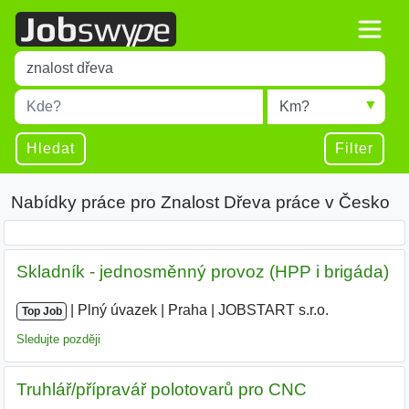
Title
Type 1 or more characters for results.
Místo
Radius
Type 1 or more characters for results.
Hledat
Filter
Nabídky práce pro Znalost Dřeva práce v Česko
Skladník - jednosměnný provoz (HPP i brigáda)
|
|
Plný úvazek
|
Praha
|
JOBSTART s.r.o.
|
Top Job
Sledujte později
Truhlář/přípravář polotovarů pro CNC