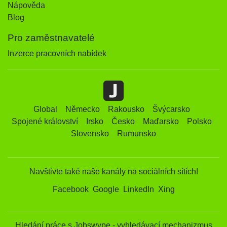
Nápověda
Blog
Pro zaměstnavatelé
Inzerce pracovních nabídek
Global
Německo
Rakousko
Švýcarsko
Spojené království
Irsko
Česko
Maďarsko
Polsko
Slovensko
Rumunsko
Navštivte také naše kanály na sociálních sítích!
Facebook
Google
LinkedIn
Xing
Hledání práce s Jobswype - vyhledávací mechanizmus