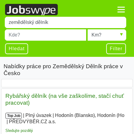
Title
Type 1 or more characters for results.
Místo
Radius
Type 1 or more characters for results.
Hledat
Filter
Nabídky práce pro Zemědělský Dělník práce v
Česko
Rybářský dělník (na vše zaškolíme, stačí chuť
pracovat)
|
|
Plný úvazek
|
Hodonín (Blansko), Hodonín (Ho
|
Top Job
PŘEDVÝBĚR.CZ a.s.
|
Sledujte později