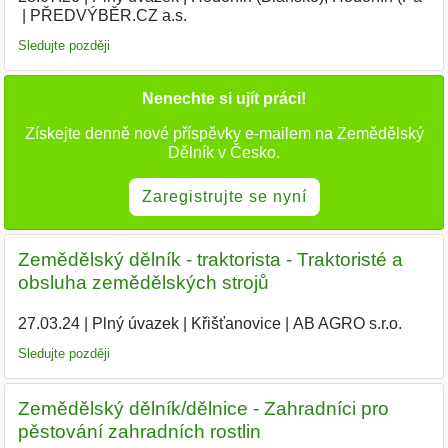
PŘEDVÝBĚR.CZ a.s.
Sledujte později
Nenechte si ujít práci!
Získejte denně nové příspěvky e-mailem na Zemědělský
Dělník v Česko.
Zaregistrujte se nyní
Zemědělský dělník - traktorista - Traktoristé a
obsluha zemědělských strojů
27.03.24
|
Plný úvazek
|
Křišťanovice
|
AB AGRO s.r.o.
|
Sledujte později
Zemědělský dělník/dělnice - Zahradníci pro
pěstování zahradních rostlin