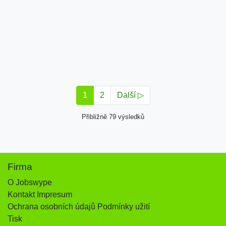
1
2
Další ▷
Přibližně 79 výsledků
Firma
O Jobswype
Kontakt Impresum
Ochrana osobních údajů Podmínky užití
Tisk