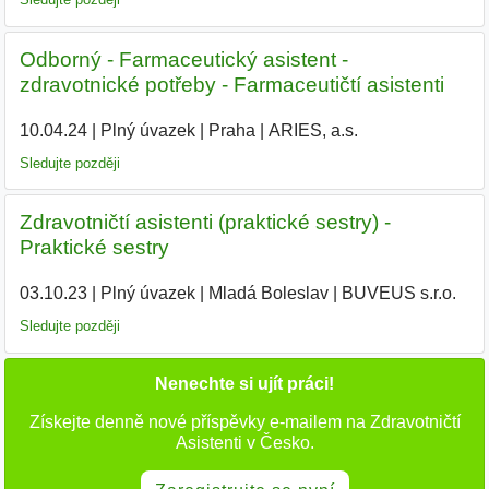
Odborný - Farmaceutický asistent -
zdravotnické potřeby - Farmaceutičtí asistenti
10.04.24
|
Plný úvazek
|
Praha
|
ARIES, a.s.
|
Sledujte později
Zdravotničtí asistenti (praktické sestry) -
Praktické sestry
03.10.23
|
Plný úvazek
|
Mladá Boleslav
|
BUVEUS s.r.o.
|
Sledujte později
Nenechte si ujít práci!
Získejte denně nové příspěvky e-mailem na Zdravotničtí
Asistenti v Česko.