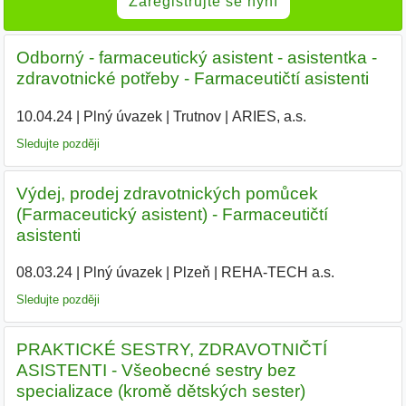
Zaregistrujte se nyní
Odborný - farmaceutický asistent - asistentka -
zdravotnické potřeby - Farmaceutičtí asistenti
10.04.24
|
Plný úvazek
|
Trutnov
|
ARIES, a.s.
|
Sledujte později
Výdej, prodej zdravotnických pomůcek
(Farmaceutický asistent) - Farmaceutičtí
asistenti
08.03.24
|
Plný úvazek
|
Plzeň
|
REHA-TECH a.s.
|
Sledujte později
PRAKTICKÉ SESTRY, ZDRAVOTNIČTÍ
ASISTENTI - Všeobecné sestry bez
specializace (kromě dětských sester)