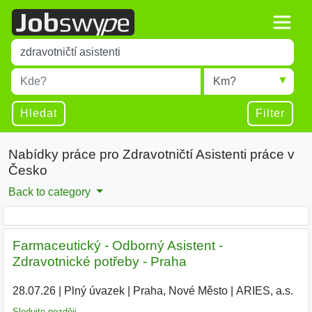
Title
Type 1 or more characters for results.
Místo
Radius
Type 1 or more characters for results.
Hledat
Filter
Nabídky práce pro Zdravotničtí Asistenti práce v
Česko
Back to category
Farmaceutický - Odborný Asistent -
Zdravotnické potřeby - Praha
28.07.26
|
Plný úvazek
|
Praha, Nové Město
|
ARIES, a.s.
Sledujte později