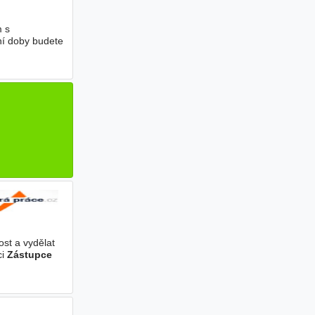
 s
ní doby budete
ost a vydělat
ci
Zástupce