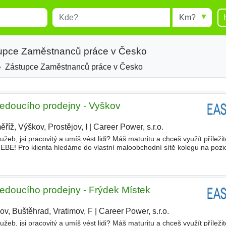
Místo
Radius
esults.
Type 1 or more characters for
results.
tupce Zaměstnanců práce v Česko
Zástupce Zaměstnanců práce v Česko
edoucího prodejny - Vyškov
říž, Výškov, Prostějov, I
|
Career Power, s.r.o.
|
eb, jsi pracovitý a umíš vést lidi? Máš maturitu a chceš využít příležit
EBE! Pro klienta hledáme do vlastní maloobchodní sítě kolegu na pozi
ovní náplň • Spoluřízení chodu prodejny
edoucího prodejny - Frýdek Místek
ov, Buštěhrad, Vratimov, F
|
Career Power, s.r.o.
|
eb, jsi pracovitý a umíš vést lidi? Máš maturitu a chceš využít příležit