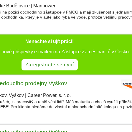
ké Budějovice
|
Manpower
|
axi na pozici obchodního
zástupce
v FMCG a mají zkušenost s jednáním
obchodníka, který je v autě jako ryba ve vodě, protože většinu pracov
romě atraktivní mzdy vám nabídneme vysoké roční bonusy
Nenechte si ujít práci!
ě nové příspěvky e-mailem na Zástupce Zaměstnanců v Česko.
Zaregistrujte se nyní
edoucího prodejny Vyškov
kov, Vyškov
|
Career Power, s. r. o.
eb, jsi pracovitý a umíš vést lidi? Máš maturitu a chceš využít příležit
EBE! Pro klienta hledáme do vlastní maloobchodní sítě kolegu na pozi
ovní náplň • Spoluřízení chodu prodejny
edoucího prodejny Vyškov