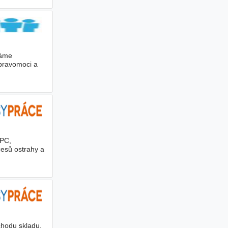
dáme
 pravomoci a
 PC,
cesů ostrahy a
chodu skladu.