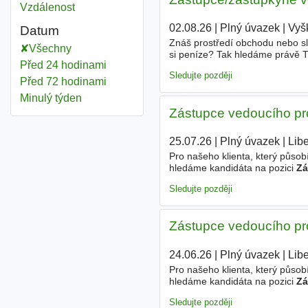
Vzdálenost
02.08.26
|
Plný úvazek
|
Vyš
Datum
Znáš prostředí obchodu nebo služ
Všechny
si peníze? Tak hledáme právě T
Před 24 hodinami
vedoucího prodejny Vyškov Prac
Sledujte později
Před 72 hodinami
Minulý týden
Zástupce vedoucího p
25.07.26
|
Plný úvazek
|
Lib
Pro našeho klienta, který působ
hledáme kandidáta na pozici
Zá
každodenního chodu skladu. - 
Sledujte později
Zástupce vedoucího p
24.06.26
|
Plný úvazek
|
Lib
Pro našeho klienta, který působ
hledáme kandidáta na pozici
Zá
každodenního chodu skladu. - 
Sledujte později