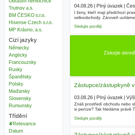
Oblastní nemocnice
04.08.26
|
Plný úvazek
|
Čes
Trutnov a.s.
I ženy, kteří mají předchozí pr
BM ČESKO s.r.o.
velkoobchody. Zároveň uvítáme 
Hisense Czech s.r.o.
trávit v terénu u zákazníků. K
Sledujte později
MP Krásno, a.s.
Cizí jazyky
Německy
Získejte denn
Anglicky
Francouzsky
Rusky
Španělsky
Polsky
Zástupce/zástupkyně v
Maďarsky
03.08.26
|
Plný úvazek
|
Výš
Slovensky
Znáš prostředí obchodu nebo služ
Rumunsky
si peníze? Tak hledáme právě T
vedoucího prodejny Vyškov Prac
Třídění
Sledujte později
Relevance
Datum
Zástupce/zástupkyně v