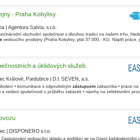
jny - Praha Kobylisy
ha
|
Agentura Salvia, s.r.o.
|
ezinárodní obchodní společnost s dlouhou tradicí na našem trhu, hle
e
vedoucího prodejny (Praha Kobylisy, plat 37.000,- Kč). Náplň práce,
dejny a vedení týmu Objednávání a příjem zboží
ečnostních a úklidových služeb
ec Králové, Pardubice
|
D.I. SEVEN, a.s.
|
ch školení • komunikace s odpovědným
zástupcem
zákazníka • práce na
i a vedení společnosti o průběhu zakázek • návrhy na zefektivnění pro
a mzdy na základě počtu přidělených zakázek, osobní ohodnocení
rovozu
rec
|
DISPONERO s.r.o.
 Zastupování vedoucího skladu a podílení se na řízení každodenního 