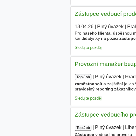
Zástupce vedoucí prode
13.04.26
|
Plný úvazek
|
Pra
Pro našeho klienta, úspěšnou m
kandidáty/tky na pozici
zástupc
zodpovědnosti Řízení chodu pro
Sledujte později
Provozní manažer bezp
|
|
Plný úvazek
|
Hrad
Top Job
zaměstnanců
a zajištění jeji
pravidelný reporting zákazníkov
úklidu objektů Motivační složk
Sledujte později
Zástupce vedoucího p
|
|
Plný úvazek
|
Libe
Top Job
Zástupce
vedoucího provozu. -