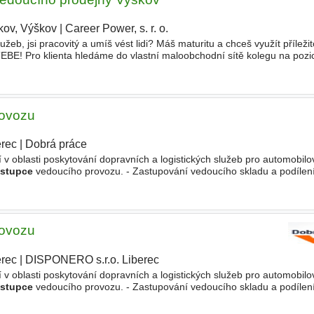
kov, Výškov
|
Career Power, s. r. o.
|
eb, jsi pracovitý a umíš vést lidi? Máš maturitu a chceš využít příležit
EBE! Pro klienta hledáme do vlastní maloobchodní sítě kolegu na pozi
ovní náplň • Spoluřízení chodu prodejny
rovozu
erec
|
Dobrá práce
í v oblasti poskytování dopravních a logistických služeb pro automobilo
stupce
vedoucího provozu. - Zastupování vedoucího skladu a podílení
Organizace a koordinace práce skladového
rovozu
erec
|
DISPONERO s.r.o. Liberec
í v oblasti poskytování dopravních a logistických služeb pro automobilo
stupce
vedoucího provozu. - Zastupování vedoucího skladu a podílení
Organizace a koordinace práce skladového týmu