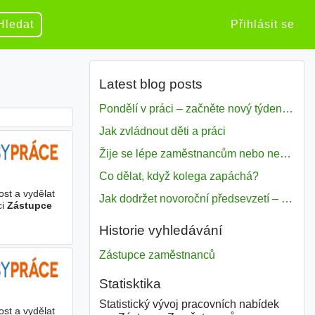
Hledat
Přihlásit se
Latest blog posts
Pondělí v práci – začněte nový týden s motivací
Jak zvládnout děti a práci
Žije se lépe zaměstnancům nebo nezavislým pracovníkům
Co dělat, když kolega zapáchá?
ost a vydělat
Jak dodržet novoroční předsevzetí – naše tipy pro dobrý začátek roku 2018
ci
Zástupce
Historie vyhledávání
Zástupce zaměstnanců
Statisktika
Statistický vývoj pracovních nabídek
ost a vydělat