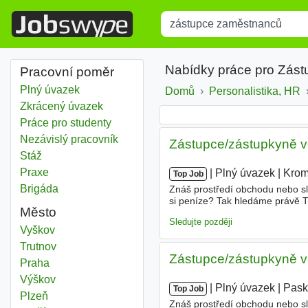
Title
Type 1 or more characters for r
Nabídky práce pro Zás
Pracovní poměr
Plný úvazek
Domů
Personalistika, HR
Zkrácený úvazek
Práce pro studenty
Nezávislý pracovník
Zástupce/zástupkyně v
Stáž
Praxe
|
|
Plný úvazek
|
Kromě
Top Job
Brigáda
Znáš prostředí obchodu nebo služ
si peníze? Tak hledáme právě T
Město
vedoucího prodejny Vyškov Prac
Sledujte později
Zástupce zaměstnanců
Vyškov
Zástupce zaměstnanců
Trutnov
Zástupce/zástupkyně v
Zástupce zaměstnanců
Praha
Zástupce zaměstnanců
Výškov
|
|
Plný úvazek
|
Pask
Top Job
Zástupce zaměstnanců
Plzeň
Znáš prostředí obchodu nebo služ