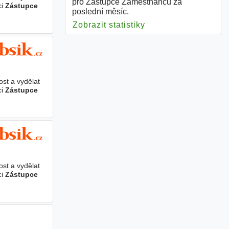
pro Zástupce Zaměstnanců za
ci
Zástupce
poslední měsíc.
Zobrazit statistiky
pro Zástupce Zaměs
ost a vydělat
ci
Zástupce
ost a vydělat
ci
Zástupce