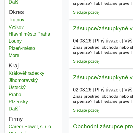
Další
města
si peníze? Tak hledáme právě T
vedoucího prodejny Frýdek Míst
Okres
Sledujte později
Zástupce zaměstnanců
Trutnov
Okres
Zástupce zaměstnanců
Vyškov
Okres
Zástupce/zástupkyně v
Zástupce zaměstnanců
Hlavní město Praha
Okres
04.08.26
|
Plný úvazek
|
Výš
Zástupce zaměstnanců
Louny
Okres
Znáš prostředí obchodu nebo služ
Zástupce zaměstnanců
Plzeň-město
Okres
si peníze? Tak hledáme právě T
More
districts
vedoucího prodejny Vyškov Prac
Sledujte později
Kraj
Zástupce zaměstnanců
Královéhradecký
Kraj
Zástupce/zástupkyně v
Zástupce zaměstnanců
Jihomoravský
Kraj
Zástupce zaměstnanců
Ústecký
Kraj
02.08.26
|
Plný úvazek
|
Výš
Zástupce zaměstnanců
Praha
Kraj
Znáš prostředí obchodu nebo služ
si peníze? Tak hledáme právě T
Zástupce zaměstnanců
Plzeňský
Kraj
vedoucího prodejny Vyškov Prac
Další
kraj
Sledujte později
Firmy
Obchodní zástupce pro
Career Power, s. r. o.