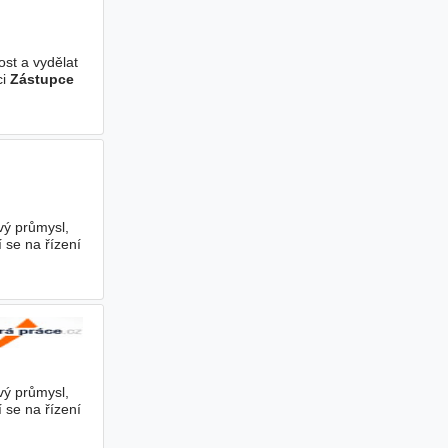
ost a vydělat
ci
Zástupce
vý průmysl,
 se na řízení
vý průmysl,
 se na řízení