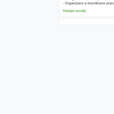
- Organizace a koordinace prá
připomínek a reklamací. - Doh
Sledujte později