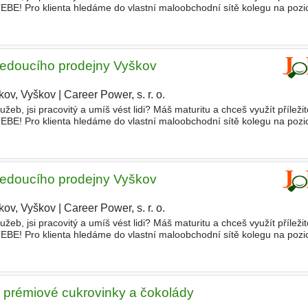
EBE! Pro klienta hledáme do vlastní maloobchodní sítě kolegu na pozi
ek Pracovní náplň • Spoluřízení chodu
edoucího prodejny Vyškov
kov, Vyškov
|
Career Power, s. r. o.
eb, jsi pracovitý a umíš vést lidi? Máš maturitu a chceš využít příležit
EBE! Pro klienta hledáme do vlastní maloobchodní sítě kolegu na pozi
ovní náplň • Spoluřízení chodu prodejny
edoucího prodejny Vyškov
kov, Vyškov
|
Career Power, s. r. o.
|
eb, jsi pracovitý a umíš vést lidi? Máš maturitu a chceš využít příležit
EBE! Pro klienta hledáme do vlastní maloobchodní sítě kolegu na pozi
ovní náplň • Spoluřízení chodu prodejny
 prémiové cukrovinky a čokolády