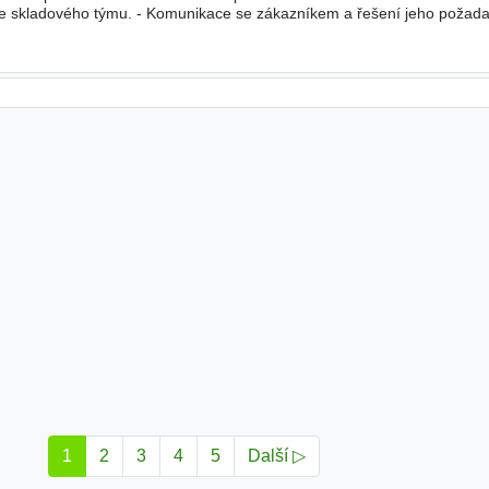
ce skladového týmu. - Komunikace se zákazníkem a řešení jeho požada
led nad plynulým průběhem skladových operací a dodržováním
1
2
3
4
5
Další ▷