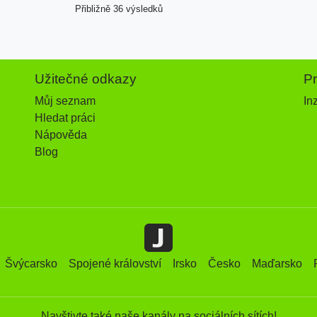
Přibližně 36 výsledků
Užitečné odkazy
P
Můj seznam
In
Hledat práci
Nápověda
Blog
Švýcarsko
Spojené království
Irsko
Česko
Maďarsko
Navštivte také naše kanály na sociálních sítích!