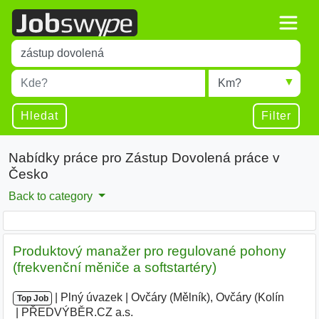
Title
Type 1 or more characters for results.
Místo
Radius
Type 1 or more characters for results.
Hledat
Filter
Nabídky práce pro Zástup Dovolená práce v
Česko
Back to category
Produktový manažer pro regulované pohony
(frekvenční měniče a softstartéry)
|
|
Plný úvazek
|
Ovčáry (Mělník), Ovčáry (Kolín
|
Top Job
PŘEDVÝBĚR.CZ a.s.