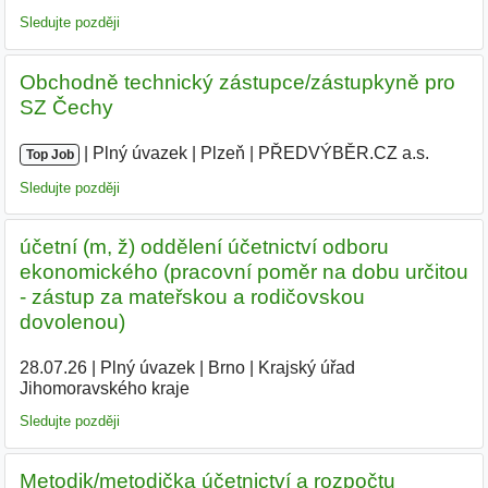
Sledujte později
Obchodně technický zástupce/zástupkyně pro
SZ Čechy
|
|
Plný úvazek
|
Plzeň
|
PŘEDVÝBĚR.CZ a.s.
|
Top Job
Sledujte později
účetní (m, ž) oddělení účetnictví odboru
ekonomického (pracovní poměr na dobu určitou
- zástup za mateřskou a rodičovskou
dovolenou)
28.07.26
|
Plný úvazek
|
Brno
|
Krajský úřad
Jihomoravského kraje
|
Sledujte později
Metodik/metodička účetnictví a rozpočtu