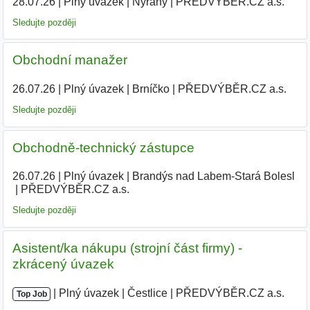
28.07.26
|
Plný úvazek
|
Nýřany
|
PŘEDVÝBĚR.CZ a.s.
|
Sledujte později
Obchodní manažer
26.07.26
|
Plný úvazek
|
Brníčko
|
PŘEDVÝBĚR.CZ a.s.
|
Sledujte později
Obchodně-technický zástupce
26.07.26
|
Plný úvazek
|
Brandýs nad Labem-Stará Bolesl
|
PŘEDVÝBĚR.CZ a.s.
Sledujte později
Asistent/ka nákupu (strojní část firmy) -
zkrácený úvazek
|
|
Plný úvazek
|
Čestlice
|
PŘEDVÝBĚR.CZ a.s.
|
Top Job