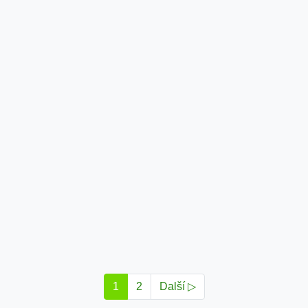
1
2
Další ▷