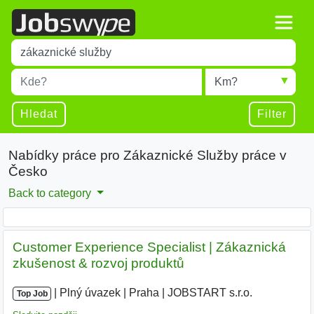
Title
Type 1 or more characters for results.
Místo
Radius
Type 1 or more characters for results.
Hledat
Filter
Nabídky práce pro Zákaznické Služby práce v
Česko
Back to category
Customer Experience Specialist | Zákaznická
zkušenost & rozvoj produktů
|
|
Plný úvazek
|
Praha
|
JOBSTART s.r.o.
|
Top Job