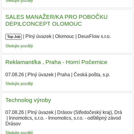
Sledujte později
SALES MANAŽER/KA PRO POBOČKU
DEPILCONCEPT OLOMOUC
|
|
Plný úvazek
|
Olomouc
|
DeuxFlow s.r.o.
Top Job
Sledujte později
Reklamant/ka , Praha - Horní Počernice
07.08.26
|
Plný úvazek
|
Praha
|
Česká pošta, s.p.
Sledujte později
Technolog výroby
07.08.26
|
Plný úvazek
|
Drásov (Středočeský kraj), Drá
|
Innomotics, s.r.o. - Innomotics, s.r.o. - odštěpný závod
Drásov
Sledujte později