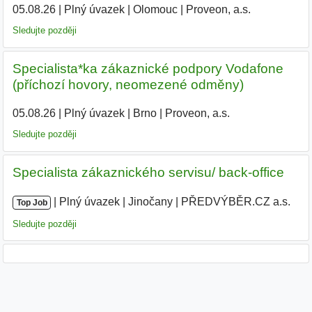
05.08.26
|
Plný úvazek
|
Olomouc
|
Proveon, a.s.
|
Sledujte později
Specialista*ka zákaznické podpory Vodafone
(příchozí hovory, neomezené odměny)
05.08.26
|
Plný úvazek
|
Brno
|
Proveon, a.s.
|
Sledujte později
Specialista zákaznického servisu/ back-office
|
|
Plný úvazek
|
Jinočany
|
PŘEDVÝBĚR.CZ a.s.
|
Top Job
Sledujte později