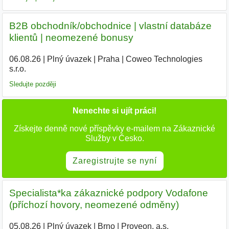
B2B obchodník/obchodnice | vlastní databáze
klientů | neomezené bonusy
06.08.26
|
Plný úvazek
|
Praha
|
Coweo Technologies
s.r.o.
Sledujte později
Nenechte si ujít práci!
Získejte denně nové příspěvky e-mailem na Zákaznické
Služby v Česko.
Zaregistrujte se nyní
Specialista*ka zákaznické podpory Vodafone
(příchozí hovory, neomezené odměny)
05.08.26
|
Plný úvazek
|
Brno
|
Proveon, a.s.
|