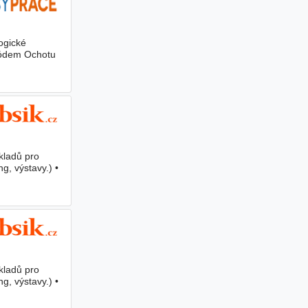
ogické
kódem Ochotu
kladů pro
ng, výstavy.) •
kladů pro
ng, výstavy.) •