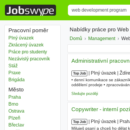
Title
Type 1 or more characters for r
Nabídky práce pro Web
Pracovní poměr
Plný úvazek
Domů
Management
Web
Zkrácený úvazek
Práce pro studenty
Nezávislý pracovník
Administrativní pracovn
Stáž
Praxe
|
|
Plný úvazek
|
Ždír
Top Job
Brigáda
• denní komunikace se zákazník
oddělení prodeje • zpracovávání
Město
spolupráce s dalšími oddělení
Sledujte později
Web development program
Praha
Web development program
Brno
Copywriter - interní poz
Web development program
Ostrava
Web development program
Plzeň
|
|
Plný úvazek
|
Prah
Top Job
Web development program
Břeclav
Miluješ psaní a chceš ho dělat 