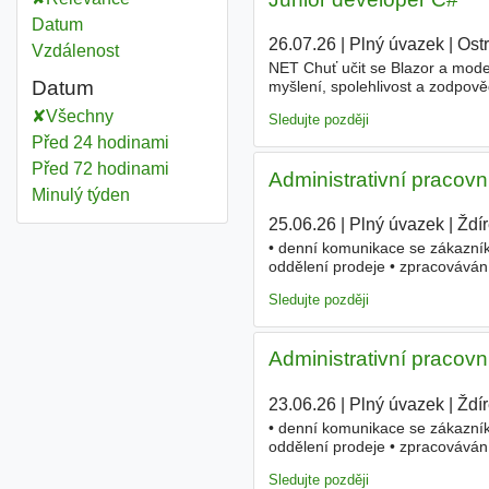
Datum
26.07.26
|
Plný úvazek
|
Ost
Vzdálenost
NET Chuť učit se Blazor a mod
Datum
myšlení, spolehlivost a zodpo
ptát se, učit se nové věci a pos
Všechny
Sledujte později
Před 24 hodinami
Před 72 hodinami
Administrativní pracovn
Minulý týden
25.06.26
|
Plný úvazek
|
Ždí
• denní komunikace se zákazník
oddělení prodeje • zpracovávání
spolupráce s dalšími odděleními
Sledujte později
Administrativní pracovn
23.06.26
|
Plný úvazek
|
Ždí
• denní komunikace se zákazník
oddělení prodeje • zpracovávání
spolupráce s dalšími odděleními
Sledujte později