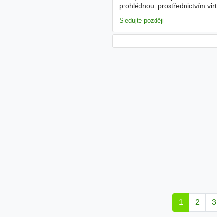
prohlédnout prostřednictvím vir
Bakalářské, Vysokoškolské Typ
Sledujte později
1
2
3