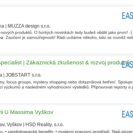
ha
|
MUZZA design s.r.o.
 nových produktů. O horkých novinkách tedy budeš vědět jako první! -)
bu
. Zaučení je samozřejmostí! Rádi uvítáme někoho, kdo se rovněž neb
iv zlepšení. Kdo jsme? Jsme tým mladých lidí
ecialist | Zákaznická zkušenost & rozvoj produktů
a
|
JOBSTART s.r.o.
|
y, focus groups, mystery shopping nebo dotazníková šetření. Spolupr
zaci výzkumů a následném vyhodnocení výsledků. Připravovat reporty a 
let se na tvorbě i revizi zákaznické komunikace (
web
, e
erii U Massima Vyškov
ov, Vyškov
|
HSD Reality, s.r.o.
|
u, • zaměstnanecké benefity, • moderní pracovní prostředí. Naši pizzer