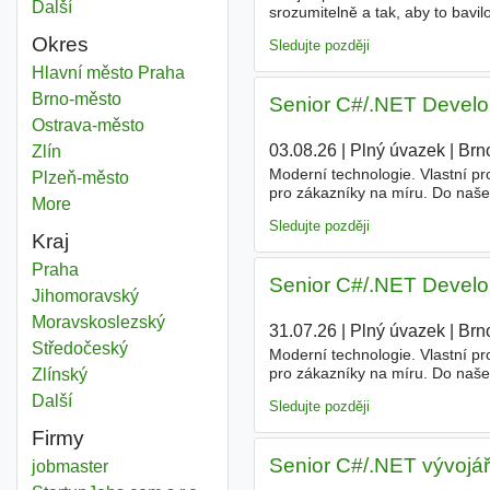
Další
města
srozumitelně a tak, aby to bavil
i blog • vylepšovat obsah podle 
Okres
Sledujte později
Web development program
Hlavní město Praha
Okres
Web development program
Brno-město
Okres
Senior C#/.NET Develop
Web development program
Ostrava-město
Okres
03.08.26
|
Plný úvazek
|
Brn
Web development program
Zlín
Okres
Moderní technologie. Vlastní p
Web development program
Plzeň-město
Okres
pro zákazníky na míru. Do naš
More
districts
na moderní
webové
aplikaci a 
Sledujte později
Kraj
Web development program
Praha
Kraj
Senior C#/.NET Develop
Web development program
Jihomoravský
Kraj
Web development program
Moravskoslezský
Kraj
31.07.26
|
Plný úvazek
|
Brn
Web development program
Středočeský
Kraj
Moderní technologie. Vlastní p
pro zákazníky na míru. Do naš
Web development program
Zlínský
Kraj
na moderní
webové
aplikaci a 
Další
kraj
Sledujte později
Firmy
Senior C#/.NET vývojář
jobmaster