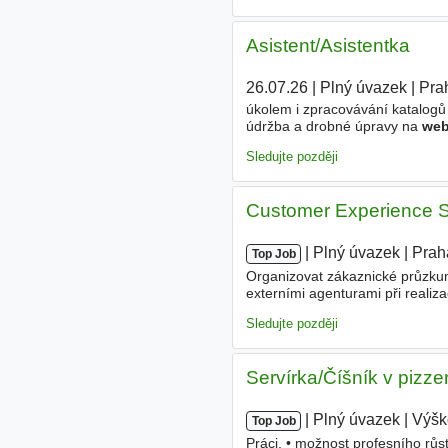
Asistent/Asistentka
26.07.26
|
Plný úvazek
|
Pra
úkolem i zpracovávání katalogů
údržba a drobné úpravy na
we
své myšlenky ohledně jakéhokol
Sledujte později
Customer Experience Sp
|
|
Plný úvazek
|
Prah
Top Job
Organizovat zákaznické průzkum
externími agenturami při reali
doporučení interním týmům. Podí
Sledujte později
Servírka/Číšník v pizz
|
|
Plný úvazek
|
Výšk
Top Job
Práci, • možnost profesního růst