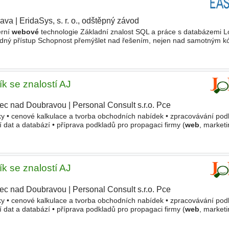
rava
|
EridaSys, s. r. o., odštěpný závod
|
erní
webové
technologie Základní znalost SQL a práce s databázemi L
vědný přístup Schopnost přemýšlet nad řešením, nejen nad samotným 
ouvat se dál Nabízíme Flexibilní hybridní režim práce
ík se znalostí AJ
rec nad Doubravou
|
Personal Consult s.r.o. Pce
y • cenové kalkulace a tvorba obchodních nabídek • zpracovávání pod
 dat a databází • příprava podkladů pro propagaci firmy (
web
, marketi
 • finanční nabídka cca od 40.000 Kč dle
ík se znalostí AJ
rec nad Doubravou
|
Personal Consult s.r.o. Pce
|
y • cenové kalkulace a tvorba obchodních nabídek • zpracovávání pod
 dat a databází • příprava podkladů pro propagaci firmy (
web
, marketi
 • finanční nabídka cca od 40.000 Kč dle