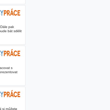
 Dále pak
ude bát sdělit
acovat s
prezentovat
ii si můžete