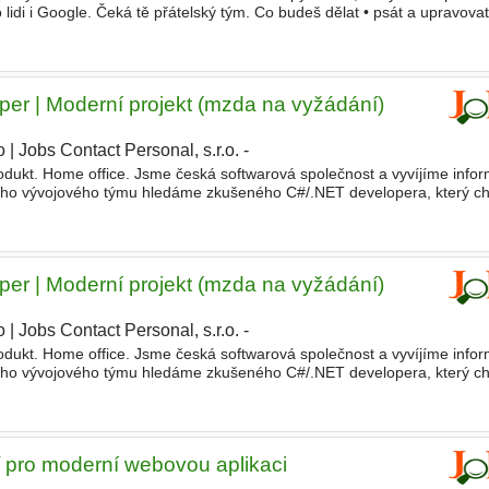
o lidi i Google. Čeká tě přátelský tým. Co budeš dělat • psát a upravova
dat • pracovat s klíčovými slovy
er | Moderní projekt (mzda na vyžádání)
o
|
Jobs Contact Personal, s.r.o. -
rodukt. Home office. Jsme česká softwarová společnost a vyvíjíme info
eho vývojového týmu hledáme zkušeného C#/.NET developera, který ch
mít možnost ovlivnit její další směřování
er | Moderní projekt (mzda na vyžádání)
o
|
Jobs Contact Personal, s.r.o. -
rodukt. Home office. Jsme česká softwarová společnost a vyvíjíme info
eho vývojového týmu hledáme zkušeného C#/.NET developera, který ch
mít možnost ovlivnit její další směřování
 pro moderní webovou aplikaci