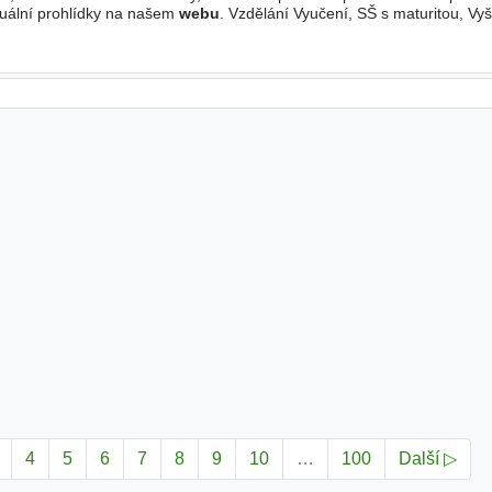
tuální prohlídky na našem
webu
. Vzdělání Vyučení, SŠ s maturitou, Vy
 pracovního poměru Plný úvazek, Zkrácený
4
5
6
7
8
9
10
…
100
Další ▷