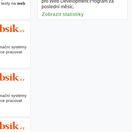
pro Web Development Program za
t texty na
web
poslední měsíc.
Zobrazit statistiky
pro Web Developme
rmační systémy
ce pracovat
rmační systémy
ce pracovat