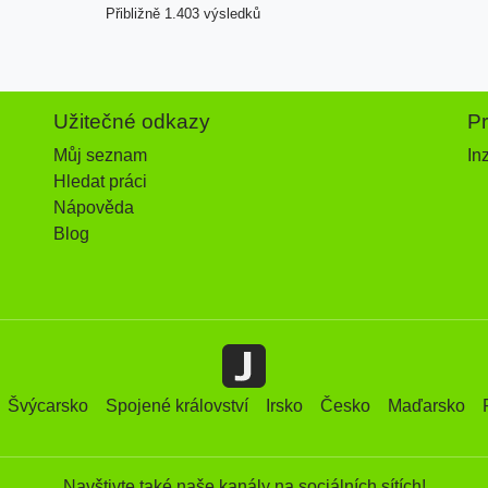
Přibližně 1.403 výsledků
Užitečné odkazy
P
Můj seznam
In
Hledat práci
Nápověda
Blog
Švýcarsko
Spojené království
Irsko
Česko
Maďarsko
Navštivte také naše kanály na sociálních sítích!