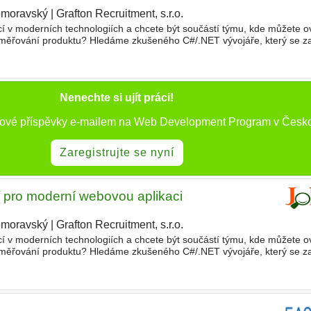
omoravský
|
Grafton Recruitment, s.r.o.
í v moderních technologiích a chcete být součástí týmu, kde můžete ovl
 směřování produktu? Hledáme zkušeného C#/.NET vývojáře, který se za
ce postavené na platformě Blazor. Technologie
Nenechte si ujít práci!
nové příspěvky e-mailem na Web Development Program v Česko
Zaregistrujte se nyní
 pro moderní webovou aplikaci
omoravský
|
Grafton Recruitment, s.r.o.
|
í v moderních technologiích a chcete být součástí týmu, kde můžete ovl
 směřování produktu? Hledáme zkušeného C#/.NET vývojáře, který se za
ce postavené na platformě Blazor. Technologie