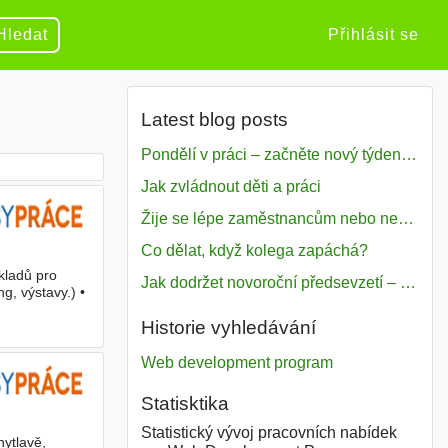
Hledat
Přihlásit se
Latest blog posts
Pondělí v práci – začněte nový týden s motivací
Jak zvládnout děti a práci
Žije se lépe zaměstnancům nebo nezavislým pracovníkům
Co dělat, když kolega zapáchá?
kladů pro
Jak dodržet novoroční předsevzetí – naše tipy pro dobrý začátek roku 2018
ng, výstavy.) •
Historie vyhledávání
Web development program
Statisktika
Statistický vývoj pracovních nabídek
hytlavě,