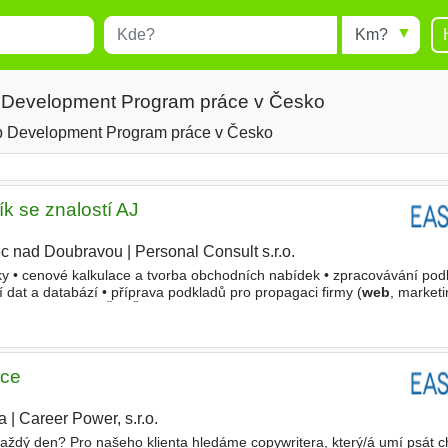
Místo
Radius
esults.
Type 1 or more characters for
results.
 Development Program práce v Česko
 Development Program práce v Česko
ík se znalostí AJ
ec nad Doubravou
|
Personal Consult s.r.o.
|
y • cenové kalkulace a tvorba obchodních nabídek • zpracovávání pod
 dat a databází • příprava podkladů pro propagaci firmy (
web
, marketi
mi Požadujeme M/Ž, SŠ ekonomického
ice
a
|
Career Power, s.r.o.
|
každý den? Pro našeho klienta hledáme copywritera, který/á umí psát c