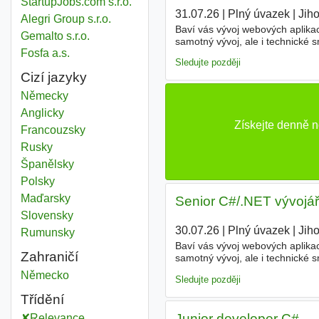
StartupJobs.com s.r.o.
31.07.26
|
Plný úvazek
|
Jih
Alegri Group s.r.o.
Baví vás vývoj webových aplikac
Gemalto s.r.o.
samotný vývoj, ale i technické
Fosfa a.s.
rozvoje rozsáhlé
webové
aplika
Sledujte později
Cizí jazyky
Německy
Anglicky
Získejte denně 
Francouzsky
Rusky
Španělsky
Polsky
Maďarsky
Senior C#/.NET vývojář
Slovensky
30.07.26
|
Plný úvazek
|
Jih
Rumunsky
Baví vás vývoj webových aplikac
Zahraničí
samotný vývoj, ale i technické
rozvoje rozsáhlé
webové
aplika
Web development program
Německo
Sledujte později
Třídění
Junior developer C#
Relevance