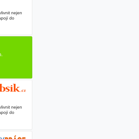
ivnit nejen
pojí do
.
ivnit nejen
pojí do