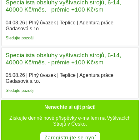
Specialista obsluhy vyšívacích strojů, 6-14,
40000 Kč/měs. - prémie +100 Kč/sm
04.08.26
|
Plný úvazek
|
Teplice
|
Agentura práce
Gadasová s.r.o.
|
Sledujte později
Specialista obsluhy vyšívacích strojů, 6-14,
40000 Kč/měs. - prémie +100 Kč/sm
05.08.26
|
Plný úvazek
|
Teplice
|
Agentura práce
Gadasová s.r.o.
Sledujte později
Nenechte si ujít práci!
Získejte denně nové příspěvky e-mailem na Vyšívacích
Strojů v Česko.
Zaregistrujte se nyní