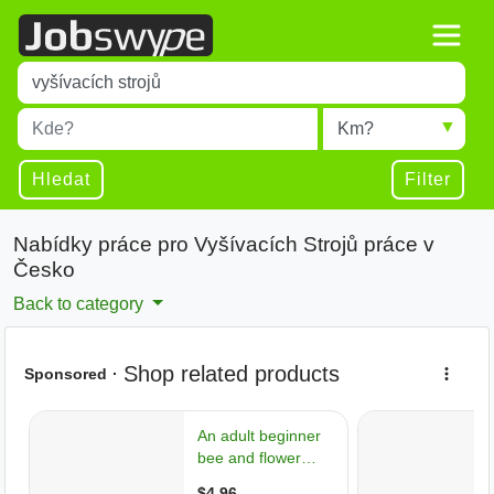
Title
Type 1 or more characters for results.
Místo
Radius
Type 1 or more characters for results.
Hledat
Filter
Nabídky práce pro Vyšívacích Strojů práce v
Česko
Back to category