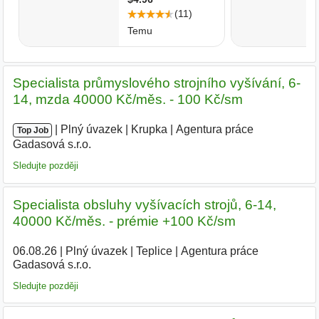
Specialista průmyslového strojního vyšívání, 6-
14, mzda 40000 Kč/měs. - 100 Kč/sm
|
|
Plný úvazek
|
Krupka
|
Agentura práce
Top Job
Gadasová s.r.o.
|
Sledujte později
Specialista obsluhy vyšívacích strojů, 6-14,
40000 Kč/měs. - prémie +100 Kč/sm
06.08.26
|
Plný úvazek
|
Teplice
|
Agentura práce
Gadasová s.r.o.
Sledujte později