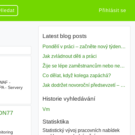
Hledat
Přihlásit se
Latest blog posts
Pondělí v práci – začněte nový týden s motivací
Jak zvládnout děti a práci
Žije se lépe zaměstnancům nebo nezavislým pracovníkům
Co dělat, když kolega zapáchá?
 WAF -
Jak dodržet novoroční předsevzetí – naše tipy pro dobrý začátek roku 2018
PA - Servery
Historie vyhledávání
Vm
 CDN77
Statisktika
Statistický vývoj pracovních nabídek
itoring