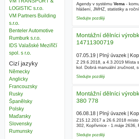
VM TRANSPORT &
Agendy v systému
Vema
- komu
LOGISTIC s.r.o.
hlášení, JMHZ, statistiky a roč
spolupráce s HR a firmami ve 
VM Partners Building
Sledujte později
s.r.o.
Benteler Automotive
Montážní dělníci výrob
Rumburk s.r.o.
14711300719
IDS Valašské Meziříčí
spol. s r.o.
07.05.19
|
Plný úvazek
|
Kopř
Z 29.6.2018, a 4.3.2019 Místa
Cizí jazyky
kol. Dobrá manuální zručnost, 
Německy
Jednosměnný provoz, směny 8 h
Sledujte později
Anglicky
Francouzsky
Montážní dělníci výrobk
Rusky
380 778
Španělsky
Polsky
06.08.18
|
Plný úvazek
|
Kopř
Maďarsky
Z15.12.2017 a 26.6.2018 místo
Slovensky
302, Kopřivnice - 1.máje 2636
motoriku, práce ve stoje, směn
Rumunsky
Sledujte později