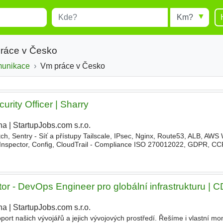
Místo
Radius
esults.
Type 1 or more characters for
results.
práce v Česko
munikace
Vm práce v Česko
rity Officer | Sharry
ha
|
StartupJobs.com s.r.o.
|
h, Sentry - Síť a přístupy Tailscale, IPsec, Nginx, Route53, ALB, AWS
Inspector, Config, CloudTrail - Compliance ISO 270012022, GDPR, CC
železe - Nad tím běží PHP 8.5, frontendy ve VueJS
tor - DevOps Engineer pro globální infrastrukturu |
ha
|
StartupJobs.com s.r.o.
rt našich vývojářů a jejich vývojových prostředí. Řešíme i vlastní mon