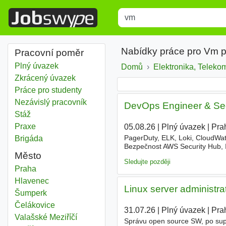
Title
Type 1 or more characters for r
Nabídky práce pro Vm 
Pracovní poměr
Plný úvazek
Domů
Elektronika, Teleko
Zkrácený úvazek
Práce pro studenty
Nezávislý pracovník
DevOps Engineer & Secu
Stáž
Praxe
05.08.26
|
Plný úvazek
|
Pra
PagerDuty, ELK, Loki, CloudWatc
Brigáda
Bezpečnost AWS Security Hub, 
Město
Debian a Ubuntu, jako
VM
i na 
Sledujte později
Vm
Praha
Vm
Hlavenec
Linux server administra
Vm
Šumperk
Vm
Čelákovice
31.07.26
|
Plný úvazek
|
Pra
Vm
Valašské Meziříčí
Správu open source SW, po suppo