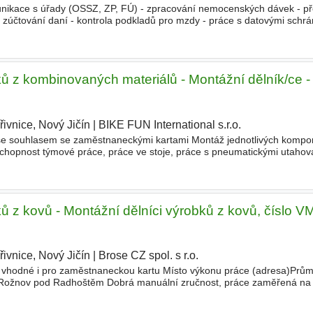
nikace s úřady (OSSZ, ZP, FÚ) - zpracování nemocenských dávek - př
ní zúčtování daní - kontrola podkladů pro mzdy - práce s datovými schr
skupině CBA - komunikace se zaměstnanci a vedoucími pracovníky
ků z kombinovaných materiálů - Montážní dělník/ce -
ivnice, Nový Jičín
|
BIKE FUN International s.r.o.
|
 se souhlasem se zaměstnaneckými kartami Montáž jednotlivých kompon
schopnost týmové práce, práce ve stoje, práce s pneumatickými utahov
od. v čase 545 - 1415. Stravenky 80 Kč, týden dovolené
ů z kovů - Montážní dělníci výrobků z kovů, číslo V
ivnice, Nový Jičín
|
Brose CZ spol. s r.o.
|
 vhodné i pro zaměstnaneckou kartu Místo výkonu práce (adresa)Prům
, Rožnov pod Radhoštěm Dobrá manuální zručnost, práce zaměřená na
y 8 hodin a 12 hodin v nepřetržitém pracovním provozu