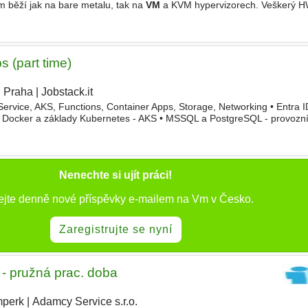
 běží jak na bare metalu, tak na
VM
a KVM hypervizorech. Veškerý H
 tvoříme cloud )). - Udržujeme v chodu a automatizujeme
 (part time)
Praha
|
Jobstack.it
|
Service, AKS, Functions, Container Apps, Storage, Networking • Entra 
• Docker a základy Kubernetes - AKS • MSSQL a PostgreSQL - provozn
 • Azure služby jako Service Bus, Event Grid, SignalR • IaC
Nenechte si ujít práci!
ejte denně nové příspěvky e-mailem na Vm v Česko.
Zaregistrujte se nyní
- pružná prac. doba
perk
|
Adamcy Service s.r.o.
|