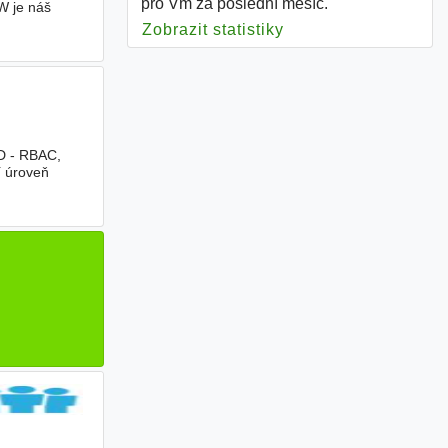
pro Vm za poslední měsíc.
W je náš
Zobrazit statistiky
pro Vm
ID - RBAC,
í úroveň