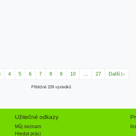
3
4
5
6
7
8
9
10
…
27
Další ▷
Přibližně 209 výsledků
Užitečné odkazy
P
Můj seznam
In
Hledat práci