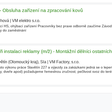
- Obsluha zařízení na zpracování kovů
hová
|
VM elektro s.r.o.
|
í HS, ohýbací zařízení Pracovníky bez praxe odborně zaučíme Závodn
vy do zaměstnání
i instalaci reklamy (m/ž) - Montážní dělníci ostatníc
ětín (Olomoucký kraj), Sla
|
VM Factory, s.r.o.
|
to výkonu práce Slavětín 227 a výjezdy za zakázkami jedná se o lepení
y, dveře apod) požadujeme řemeslnou zručnost, pečlivost svoz do teré