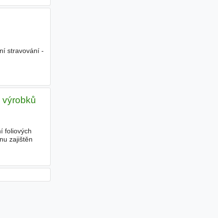
í stravování -
h výrobků
 foliových
nu zajištěn