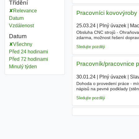
Třídění
Relevance
Pracovníci kovovýroby 
Datum
Vzdálenost
25.03.24
|
Plný úvazek
|
Mac
Obsluha CNC strojů - Ohraňovac
Datum
zdarma, možnost řešení dopra
Všechny
Sledujte později
Před 24 hodinami
Před 72 hodinami
Pracovník/pracovnice př
Minulý týden
30.01.24
|
Plný úvazek
|
Slav
Dohoda o provedení práce - mís
nápisů na pevné podklady (stěn
kontakt jakesova@
Sledujte později