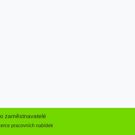
ro zaměstnavatelé
zerce pracovních nabídek