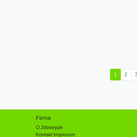
1
2
Firma
O Jobswype
Kontakt Impresum