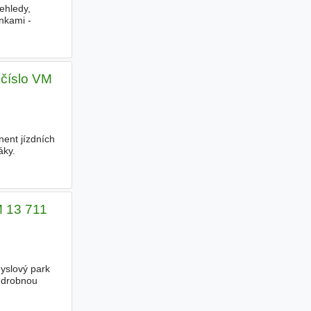
ehledy,
ánkami -
 číslo VM
ent jízdních
áky.
M 13 711
yslový park
 drobnou