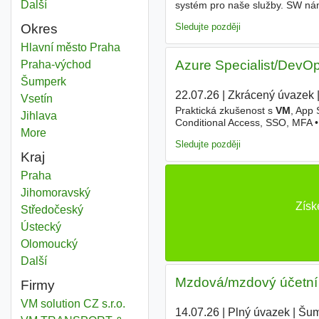
Další
města
systém pro naše služby. SW nám
vlastní (nepoužíváme cloud, my
Sledujte později
Okres
Vm
Hlavní město Praha
Okres
Azure Specialist/DevOps
Vm
Praha-východ
Okres
Vm
Šumperk
Okres
22.07.26
|
Zkrácený úvazek
|
Vm
Vsetín
Okres
Praktická zkušenost s
VM
, App 
Vm
Jihlava
Okres
Conditional Access, SSO, MFA 
More
districts
(zálohy, HA, monitoring, tuning)
Sledujte později
Kraj
Vm
Praha
Kraj
Vm
Jihomoravský
Kraj
Získ
Vm
Středočeský
Kraj
Vm
Ústecký
Kraj
Vm
Olomoucký
Kraj
Další
kraj
Mzdová/mzdový účetní 
Firmy
VM solution CZ s.r.o.
14.07.26
|
Plný úvazek
|
Šum