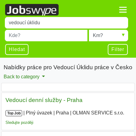
Title
Type 1 or more characters for results.
Místo
Radius
Type 1 or more characters for results.
Hledat
Filter
Nabídky práce pro Vedoucí Úklidu práce v Česko
Back to category
Vedoucí denní služby - Praha
|
|
Plný úvazek
|
Praha
|
OLMAN SERVICE s.r.o.
|
Top Job
Sledujte později