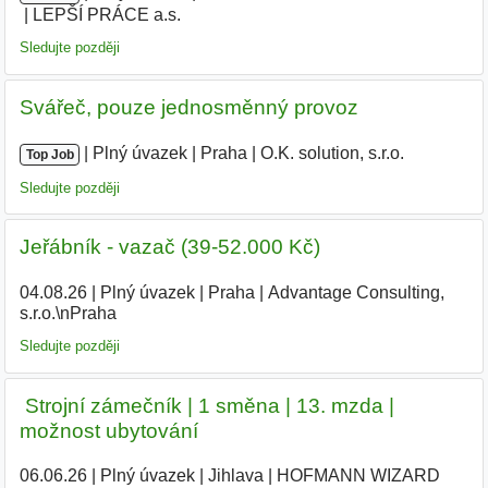
LEPŠÍ PRÁCE a.s.
|
Sledujte později
Svářeč, pouze jednosměnný provoz
|
|
Plný úvazek
|
Praha
|
O.K. solution, s.r.o.
Top Job
Sledujte později
Jeřábník - vazač (39-52.000 Kč)
04.08.26
|
Plný úvazek
|
Praha
|
Advantage Consulting,
s.r.o.\nPraha
Sledujte později
️ Strojní zámečník | 1 směna | 13. mzda |
možnost ubytování
06.06.26
|
Plný úvazek
|
Jihlava
|
HOFMANN WIZARD