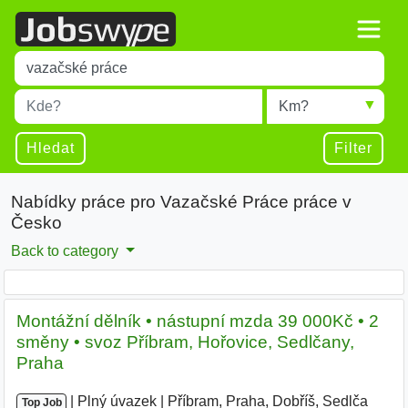
Title
Type 1 or more characters for results.
Místo
Radius
Type 1 or more characters for results.
Hledat
Filter
Nabídky práce pro Vazačské Práce práce v
Česko
Back to category
Montážní dělník • nástupní mzda 39 000Kč • 2
směny • svoz Příbram, Hořovice, Sedlčany,
Praha
|
|
Plný úvazek
|
Příbram, Praha, Dobříš, Sedlča
|
Top Job