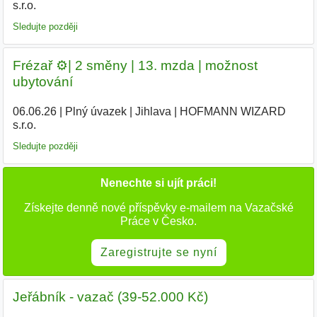
s.r.o.
|
Sledujte později
Frézař ⚙️| 2 směny | 13. mzda | možnost
ubytování
06.06.26
|
Plný úvazek
|
Jihlava
|
HOFMANN WIZARD
s.r.o.
|
Sledujte později
Nenechte si ujít práci!
Získejte denně nové příspěvky e-mailem na Vazačské
Práce v Česko.
Zaregistrujte se nyní
Jeřábník - vazač (39-52.000 Kč)