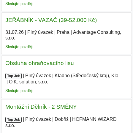
Sledujte později
JEŘÁBNÍK - VAZAČ (39-52.000 Kč)
31.07.26
|
Plný úvazek
|
Praha
|
Advantage Consulting,
s.r.o.
|
Sledujte později
Obsluha ohraňovacího lisu
|
|
Plný úvazek
|
Kladno (Středočeský kraj), Kla
|
Top Job
O.K. solution, s.r.o.
Sledujte později
Montážní Dělník - 2 SMĚNY
|
|
Plný úvazek
|
Dobříš
|
HOFMANN WIZARD
Top Job
s.r.o.