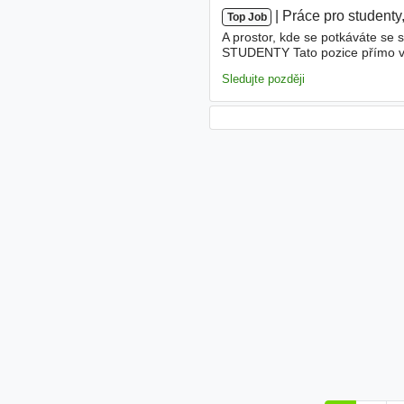
|
|
Práce pro studenty
Top Job
A prostor, kde se potkáváte se 
STUDENTY Tato pozice přímo vybíz
smysluplně využili. U nás objevít
Sledujte později