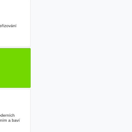
eřizování
oderních
ěním a baví