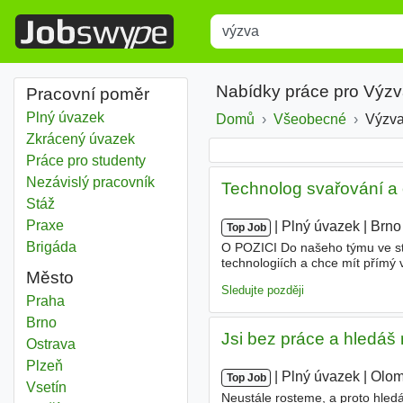
Title
Type 1 or more characters for r
Nabídky práce pro Výzv
Pracovní poměr
Plný úvazek
Domů
Všeobecné
Výzva
Zkrácený úvazek
Práce pro studenty
Nezávislý pracovník
Technolog svařování a o
Stáž
Praxe
|
|
Plný úvazek
|
Brno
Top Job
Brigáda
O POZICI Do našeho týmu ve sta
technologiích a chce mít přímý 
Město
vás technicky pestrá práce na za
Sledujte později
Výzva
Praha
Výzva
Brno
Jsi bez práce a hledá
Výzva
Ostrava
Výzva
Plzeň
|
|
Plný úvazek
|
Olo
Top Job
Výzva
Vsetín
Neustále rosteme, a proto hled