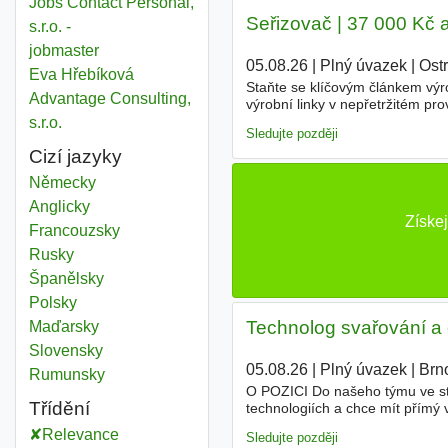
Jobs Contact Personal,
Seřizovač | 37 000 Kč a
s.r.o. -
jobmaster
05.08.26
|
Plný úvazek
|
Ost
Eva Hřebíková
Staňte se klíčovým článkem výro
Advantage Consulting,
výrobní linky v nepřetržitém pr
s.r.o.
Sledujte později
Cizí jazyky
Německy
Anglicky
Získe
Francouzsky
Rusky
Španělsky
Polsky
Technolog svařování a o
Maďarsky
Slovensky
05.08.26
|
Plný úvazek
|
Brn
Rumunsky
O POZICI Do našeho týmu ve sta
Třídění
technologiích a chce mít přímý 
vás technicky pestrá práce na za
Relevance
Sledujte později