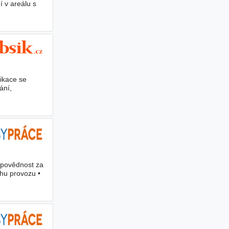
í v areálu s
kace se
ání,
dpovědnost za
ěhu provozu •