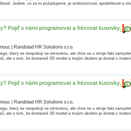
itostí. Jediné, co za to požadujeme, je ambicióznost, spolehlivost a ch
tní portfolio klientů. - Budeš každodenně pra
y? Pojď s námi programovat a frézovat kusovky, co 
mouc
|
Randstad HR Solutions s.r.o.
gu, který se nespokojí se sériovkou, ale chce se u stroje fakt zamyslet
ů, ale o tom, že dostaneš 3D model a tvojím úkolem je dostat z mate
 chceš mít pod palcem špičkové 5osé mašiny, p
y? Pojď s námi programovat a frézovat kusovky, co 
mouc
|
Randstad HR Solutions s.r.o.
|
gu, který se nespokojí se sériovkou, ale chce se u stroje fakt zamyslet
ů, ale o tom, že dostaneš 3D model a tvojím úkolem je dostat z mate
 chceš mít pod palcem špičkové 5osé mašiny, p