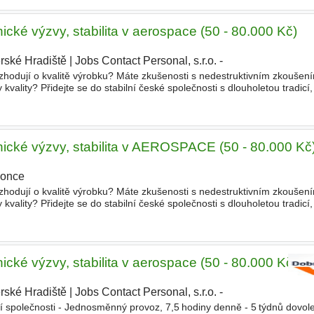
ické výzvy, stabilita v aerospace (50 - 80.000 Kč)
rské Hradiště
|
Jobs Contact Personal, s.r.o. -
|
rozhodují o kvalitě výrobku? Máte zkušenosti s nedestruktivním zkoušen
 kvality? Přidejte se do stabilní české společnosti s dlouholetou tradicí
 NDT a podílet se na výrobě technicky
nické výzvy, stabilita v AEROSPACE (50 - 80.000 Kč
once
rozhodují o kvalitě výrobku? Máte zkušenosti s nedestruktivním zkoušen
 kvality? Přidejte se do stabilní české společnosti s dlouholetou tradicí
 NDT a podílet se na výrobě technicky
ické výzvy, stabilita v aerospace (50 - 80.000 Kč)
rské Hradiště
|
Jobs Contact Personal, s.r.o. -
 společnosti - Jednosměnný provoz, 7,5 hodiny denně - 5 týdnů dovol