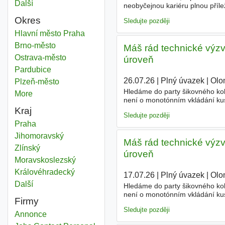
Další
města
neobyčejnou kariéru plnou přílež
peníze. - Převezmeš péči o vlas
Okres
Sledujte později
Výzva
Hlavní město Praha
Okres
Výzva
Brno-město
Okres
Máš rád technické výzv
Výzva
Ostrava-město
Okres
úroveň
Výzva
Pardubice
Okres
26.07.26
|
Plný úvazek
|
Olo
Výzva
Plzeň-město
Okres
Hledáme do party šikovného kole
More
districts
není o monotónním vkládání kus
Pokud tě baví precizní práce a
Kraj
Sledujte později
Výzva
Praha
Kraj
Výzva
Jihomoravský
Kraj
Máš rád technické výzv
Výzva
Zlínský
Kraj
úroveň
Výzva
Moravskoslezský
Kraj
Výzva
Královéhradecký
Kraj
17.07.26
|
Plný úvazek
|
Olo
Další
kraj
Hledáme do party šikovného kole
není o monotónním vkládání kus
Firmy
Pokud tě baví precizní práce a
Sledujte později
Annonce