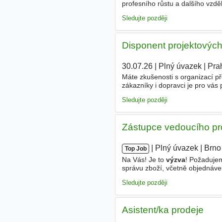
profesního růstu a dalšího vzdě
příspěvkem zaměstnavatele - V
Sledujte později
Disponent projektových
30.07.26
|
Plný úvazek
|
Pra
Máte zkušenosti s organizací př
zákazníky i dopravci je pro vás
organizace a koordinace proje
Sledujte později
Zástupce vedoucího pr
|
|
Plný úvazek
|
Brno
Top Job
Na Vás! Je to
výzva
! Požadujem
správu zboží, včetně objednávek,
spolehlivost, zodpovědnost • zna
Sledujte později
Asistent/ka prodeje