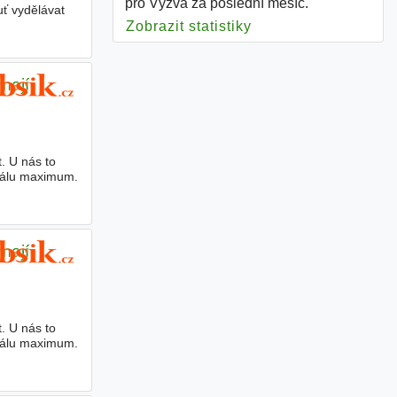
pro Výzva za poslední měsíc.
uť vydělávat
Zobrazit statistiky
pro Výzva
mají
. U nás to
riálu maximum.
mají
. U nás to
riálu maximum.