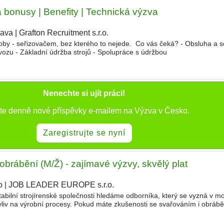
 bonusy | Benefity | Technická výzva
rava
|
Grafton Recruitment s.r.o.
|
by - seřizovačem, bez kterého to nejede. ‍ Co vás čeká? - Obsluha a s
ovozu - Základní údržba strojů - Spolupráce s údržbou
Nenechte si ujít práci!
jte denně nové příspěvky e-mailem na Výzva v Česko.
Zaregistrujte se nyní
brábění (M/Ž) - zajímavé výzvy, skvělý plat
o
|
JOB LEADER EUROPE s.r.o.
|
bilní strojírenské společnosti hledáme odborníka, který se vyzná v m
vliv na výrobní procesy. Pokud máte zkušenosti se svařováním i obráb
kázkách pro zahraniční klienty, tato role je přesn