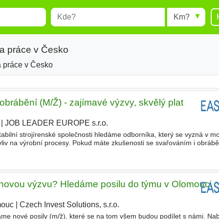
Místo
Radius
esults.
Type 1 or more characters for
results.
a práce v Česko
 práce v Česko
brábění (M/Ž) - zajímavé výzvy, skvělý plat
|
JOB LEADER EUROPE s.r.o.
|
bilní strojírenské společnosti hledáme odborníka, který se vyzná v m
vliv na výrobní procesy. Pokud máte zkušenosti se svařováním i obráb
kázkách pro zahraniční klienty, tato role je přesn
š novou výzvu? Hledáme posilu do týmu v Olomouci
mouc
|
Czech Invest Solutions, s.r.o.
|
áme nové posily (m/ž), které se na tom všem budou podílet s námi. Nab