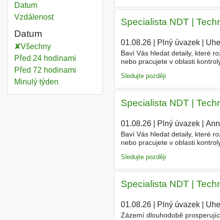
Datum
Vzdálenost
Specialista NDT | Techn
Datum
01.08.26
|
Plný úvazek
|
Uhe
Všechny
Baví Vás hledat detaily, které 
Před 24 hodinami
nebo pracujete v oblasti kontroly
pracovat s moderními metodami
Před 72 hodinami
Sledujte později
Minulý týden
Specialista NDT | Tech
01.08.26
|
Plný úvazek
|
Ann
Baví Vás hledat detaily, které 
nebo pracujete v oblasti kontroly
pracovat s moderními metodami
Sledujte později
Specialista NDT | Techn
01.08.26
|
Plný úvazek
|
Uhe
Zázemí dlouhodobě prosperující