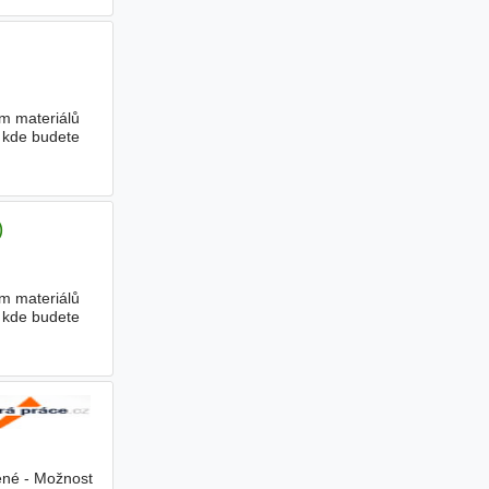
ím materiálů
, kde budete
)
ím materiálů
, kde budete
ené - Možnost