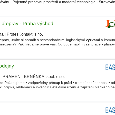
lávání - Příjemné pracovní prostředí a moderní technologie - Stravován
ěrnostní odměny, benefitní program a zvýhodn
 přeprav - Praha východ
ha
|
ProfesKontakt, s.r.o.
eprav, umíte si poradit s nestandardními logistickými
výzvami
a komuni
 přirozená? Pak hledáme právě vás. Co bude náplní vaší práce - plánov
ktových a nadrozměrných přeprav, - každodenní komunikace
odejny
|
PRAMEN - BRNĚNKA, spol. s r.o.
e Požadujeme • zodpovědný přístup k práci • trestní bezúhonnost • o
 příjmu, reklamací a inventur • efektivní řízení a zajištění hladkého b
lost práce s PC • praxi ve vedení lidí • vysokou