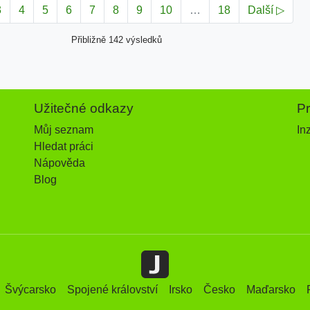
3
4
5
6
7
8
9
10
…
18
Další ▷
Přibližně 142 výsledků
Užitečné odkazy
P
Můj seznam
In
Hledat práci
Nápověda
Blog
Švýcarsko
Spojené království
Irsko
Česko
Maďarsko