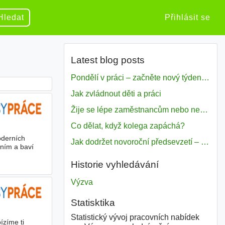
Hledat
Přihlásit se
Latest blog posts
Pondělí v práci – začněte nový týden s motivací
Jak zvládnout děti a práci
Žije se lépe zaměstnancům nebo nezavislým pracovníkům
Co dělat, když kolega zapáchá?
oderních
Jak dodržet novoroční předsevzetí – naše tipy pro dobrý začátek roku 2018
ěním a baví
Historie vyhledávání
Výzva
Statisktika
Statistický vývoj pracovních nabídek
ízíme ti