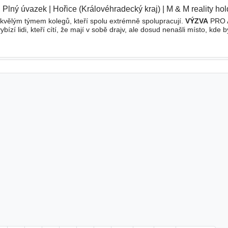
, Plný úvazek
|
Hořice (Královéhradecký kraj)
|
M & M reality hol
skvělým týmem kolegů, kteří spolu extrémně spolupracují.
VÝZVA
PRO 
í lidi, kteří cítí, že mají v sobě drajv, ale dosud nenašli místo, kde b
e své silné stránky, o kterých jste dosud možná jen tušili