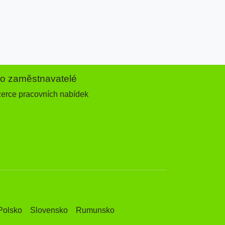
ro zaměstnavatelé
zerce pracovních nabídek
Polsko
Slovensko
Rumunsko