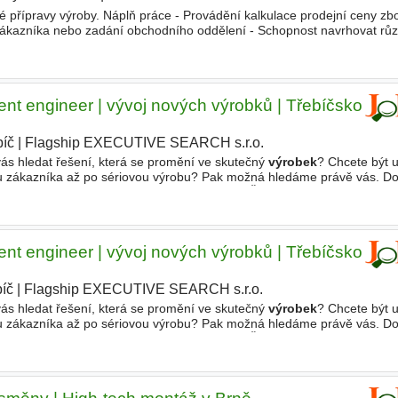
ké přípravy výroby. Náplň práce - Provádění kalkulace prodejní ceny zb
ákazníka nebo zadání obchodního oddělení - Schopnost navrhovat rů
projekty (po zapracování) - Komunikace s dodavateli
t engineer | vývoj nových výrobků | Třebíčsko
bíč
|
Flagship EXECUTIVE SEARCH s.r.o.
vás hledat řešení, která se promění ve skutečný
výrobek
? Chcete být 
u zákazníka až po sériovou výrobu? Pak možná hledáme právě vás. D
obchod, technické oddělení, kvalitu i výrobu. Čeká
t engineer | vývoj nových výrobků | Třebíčsko
íč
|
Flagship EXECUTIVE SEARCH s.r.o.
|
vás hledat řešení, která se promění ve skutečný
výrobek
? Chcete být 
u zákazníka až po sériovou výrobu? Pak možná hledáme právě vás. D
obchod, technické oddělení, kvalitu i výrobu. Čeká