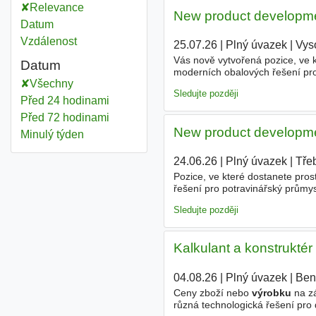
Relevance
New product developmen
Datum
Vzdálenost
25.07.26
|
Plný úvazek
|
Vys
Vás nově vytvořená pozice, ve k
Datum
moderních obalových řešení pro
Všechny
výrobků
od prvního zadání až 
Sledujte později
Před 24 hodinami
Před 72 hodinami
New product developmen
Minulý týden
24.06.26
|
Plný úvazek
|
Tře
Pozice, ve které dostanete prost
řešení pro potravinářský průmy
až po sériovou výrobu - techni
Sledujte později
Kalkulant a konstruktér
04.08.26
|
Plný úvazek
|
Ben
Ceny zboží nebo
výrobku
na zá
různá technologická řešení pro 