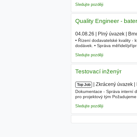
programy CAD - Poptávkové říze
Sledujte později
Quality Engineer - bater
04.08.26
|
Plný úvazek
|
Brn
• Řízení dodavatelské kvality - 
dodávek. • Správa měřidel/přípr
(ochrana, tepelné řízení, DC ji
Sledujte později
Testovací inženýr
|
|
Zkrácený úvazek
|
Top Job
Dokumentace - Správa interní 
pro projektový tým Požadujeme -
technické problémy - Technické
Sledujte později