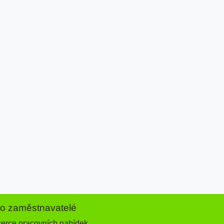
ro zaměstnavatelé
zerce pracovních nabídek