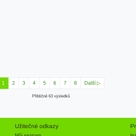
1
2
3
4
5
6
7
8
Další ▷
Přibližně 63 výsledků
Užitečné odkazy
P
Můj seznam
In