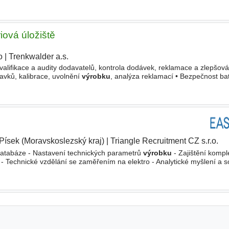
ní u dodavatelů materiálů - Objednávání dílčích
iová úložiště
o
|
Trenkwalder a.s.
|
kvalifikace a audity dodavatelů, kontrola dodávek, reklamace a zlepšován
avků, kalibrace, uvolnění
výrobku
, analýza reklamací • Bezpečnost ba
štění/odpojování, požární bezpečnost). • Výkonová
Písek (Moravskoslezský kraj)
|
Triangle Recruitment CZ s.r.o.
|
databáze - Nastavení technických parametrů
výrobku
- Zajištění kompl
 Technické vzdělání se zaměřením na elektro - Analytické myšlení a s
 dovednosti - Schopnost pracovat samostatně