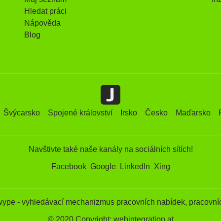
Hledat práci
Nápověda
Blog
Švýcarsko
Spojené království
Irsko
Česko
Maďarsko
Navštivte také naše kanály na sociálních sítích!
Facebook
Google
LinkedIn
Xing
wype - vyhledávací mechanizmus pracovních nabídek, pracovníc
© 2020 Copyright: webintegration.at