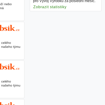
pro Vývoj Výrobku za poslední měsíc.
oží nebo
Zobrazit statistiky
pro Vývoj Výrobku
zná
u celého
o našeho týmu
u celého
o našeho týmu