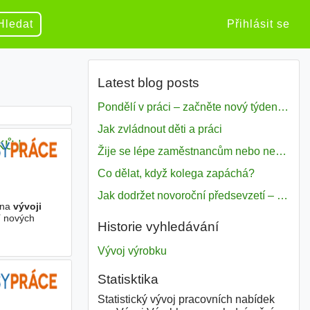
Hledat
Přihlásit se
Latest blog posts
Pondělí v práci – začněte nový týden s motivací
Jak zvládnout děti a práci
Ů |
Žije se lépe zaměstnancům nebo nezavislým pracovníkům
Co dělat, když kolega zapáchá?
Jak dodržet novoroční předsevzetí – naše tipy pro dobrý začátek roku 2018
 na
vývoji
í nových
Historie vyhledávání
Vývoj výrobku
Statisktika
Statistický vývoj pracovních nabídek