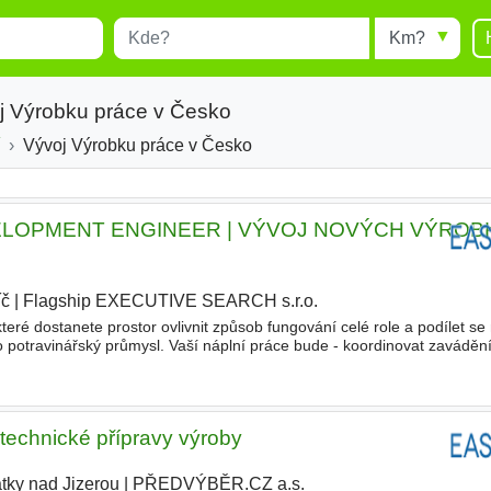
Místo
Radius
esults.
Type 1 or more characters for
results.
j Výrobku práce v Česko
Vývoj Výrobku práce v Česko
LOPMENT ENGINEER | VÝVOJ NOVÝCH VÝROBK
íč
|
Flagship EXECUTIVE SEARCH s.r.o.
|
teré dostanete prostor ovlivnit způsob fungování celé role a podílet se
 potravinářský průmysl. Vaší náplní práce bude - koordinovat zaváděn
po sériovou výrobu - technicky posuzovat požadavky
 technické přípravy výroby
tky nad Jizerou
|
PŘEDVÝBĚR.CZ a.s.
|