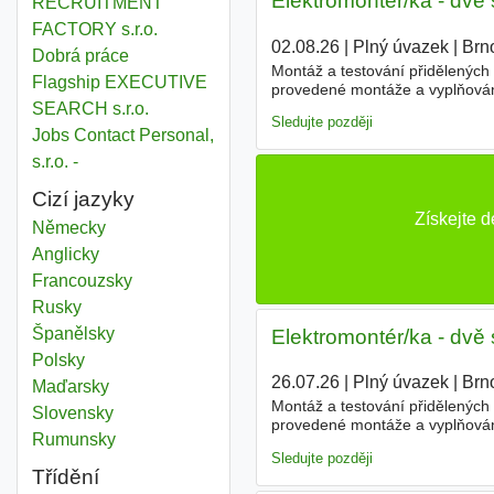
Elektromontér/ka - dvě
RECRUITMENT
FACTORY s.r.o.
02.08.26
|
Plný úvazek
|
Brn
Dobrá práce
Montáž a testování přidělených
Flagship EXECUTIVE
provedené montáže a vyplňován
mechatronickými celky. Dodržo
SEARCH s.r.o.
Sledujte později
Jobs Contact Personal,
s.r.o. -
Cizí jazyky
Získejte 
Německy
Anglicky
Francouzsky
Rusky
Španělsky
Elektromontér/ka - dvě
Polsky
26.07.26
|
Plný úvazek
|
Brn
Maďarsky
Montáž a testování přidělených
Slovensky
provedené montáže a vyplňován
Rumunsky
mechatronickými celky. Dodržo
Sledujte později
Třídění