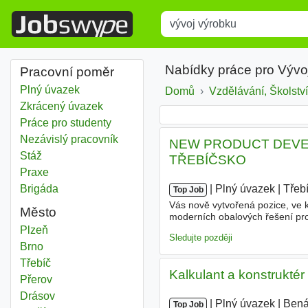
Title
Type 1 or more characters for r
Nabídky práce pro Vývo
Pracovní poměr
Plný úvazek
Domů
Vzdělávání, Školství
Zkrácený úvazek
Práce pro studenty
Nezávislý pracovník
NEW PRODUCT DEVE
Stáž
TŘEBÍČSKO
Praxe
Brigáda
|
|
Plný úvazek
|
Třeb
Top Job
Vás nově vytvořená pozice, ve k
Město
moderních obalových řešení pro
výrobků
od prvního zadání až 
Vývoj výrobku
Plzeň
Sledujte později
Vývoj výrobku
Brno
Vývoj výrobku
Třebíč
Kalkulant a konstruktér
Vývoj výrobku
Přerov
Vývoj výrobku
Drásov
|
|
Plný úvazek
|
Bená
Top Job