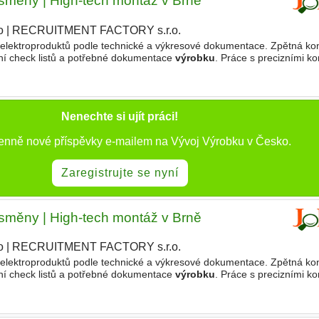
 směny | High-tech montáž v Brně
o
|
RECRUITMENT FACTORY s.r.o.
 elektroproduktů podle technické a výkresové dokumentace. Zpětná kont
í check listů a potřebné dokumentace
výrobku
. Práce s precizními k
vání výrobních standardů a postupů. Týmová
Nenechte si ujít práci!
denně nové příspěvky e-mailem na Vývoj Výrobku v Česko.
Zaregistrujte se nyní
 směny | High-tech montáž v Brně
o
|
RECRUITMENT FACTORY s.r.o.
 elektroproduktů podle technické a výkresové dokumentace. Zpětná kont
í check listů a potřebné dokumentace
výrobku
. Práce s precizními k
vání výrobních standardů a postupů. Týmová