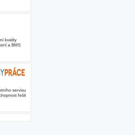
í kvality
terií a BMS
etního servisu
chopnost řešit