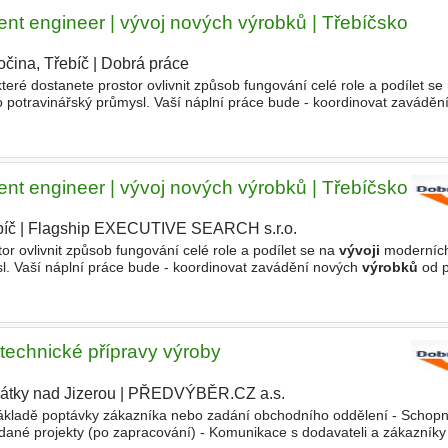
t engineer | vývoj nových výrobků | Třebíčsko
očina, Třebíč
|
Dobrá práce
teré dostanete prostor ovlivnit způsob fungování celé role a podílet se
 potravinářský průmysl. Vaší náplní práce bude - koordinovat zaváděn
po sériovou výrobu - technicky posuzovat požadavky
t engineer | vývoj nových výrobků | Třebíčsko
bíč
|
Flagship EXECUTIVE SEARCH s.r.o.
or ovlivnit způsob fungování celé role a podílet se na
vývoji
moderních
sl. Vaší náplní práce bude - koordinovat zavádění nových
výrobků
od p
cky posuzovat požadavky zákazníků a připravovat
 technické přípravy výroby
átky nad Jizerou
|
PŘEDVÝBĚR.CZ a.s.
kladě poptávky zákazníka nebo zadání obchodního oddělení - Schopn
dané projekty (po zapracování) - Komunikace s dodavateli a zákazníky