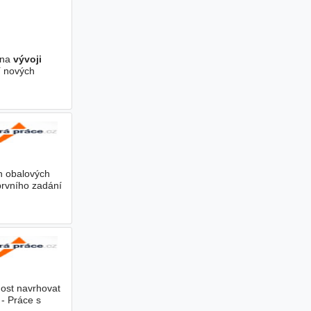
 na
vývoji
í nových
 obalových
rvního zadání
ost navrhovat
 - Práce s