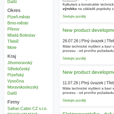
Další
města
Kalkulant a konstruktér technic
výrobku
na základě poptávky z
Okres
technologická řešení pro dané 
Sledujte později
Vývoj výrobku
Plzeň-město
Okres
Vývoj výrobku
Brno-město
Okres
Vývoj výrobku
Přerov
Okres
New product developmen
Vývoj výrobku
Mladá Boleslav
Okres
26.07.26
|
Plný úvazek
|
Tře
Vývoj výrobku
Třebíč
Okres
Máte technické myšlení a baví 
More
districts
procesu - od prvního požadavk
hledáme člověka, který propojí 
Kraj
Sledujte později
Vývoj výrobku
Jihomoravský
Kraj
Vývoj výrobku
Středočeský
Kraj
New product developmen
Vývoj výrobku
Plzeňský
Kraj
Vývoj výrobku
Vysočina
Kraj
11.07.26
|
Plný úvazek
|
Třeb
Vývoj výrobku
Moravskoslezský
Kraj
Máte technické myšlení a baví 
procesu - od prvního požadavk
Další
kraj
hledáme člověka, který propojí 
Sledujte později
Firmy
Safran Cabin CZ s.r.o.