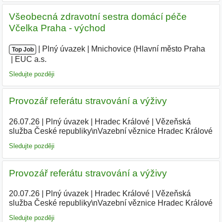
Všeobecná zdravotní sestra domácí péče
Včelka Praha - východ
|
|
Plný úvazek
|
Mnichovice (Hlavní město Praha
|
Top Job
EUC a.s.
Sledujte později
Provozář referátu stravování a výživy
26.07.26
|
Plný úvazek
|
Hradec Králové
|
Vězeňská
služba České republiky\nVazební věznice Hradec Králové
Sledujte později
Provozář referátu stravování a výživy
20.07.26
|
Plný úvazek
|
Hradec Králové
|
Vězeňská
služba České republiky\nVazební věznice Hradec Králové
|
Sledujte později