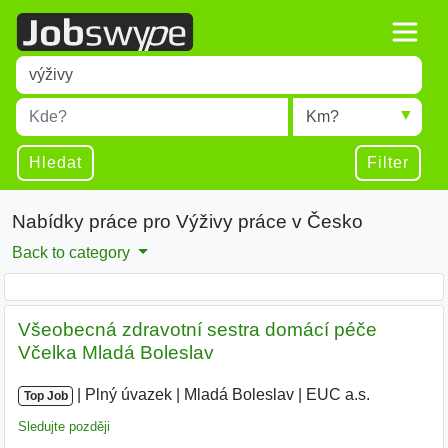
Title
Type 1 or more characters for results.
Místo
Radius
Type 1 or more characters for results.
Hledat
Filter
Nabídky práce pro Výživy práce v Česko
Back to category
Všeobecná zdravotní sestra domácí péče
Včelka Mladá Boleslav
|
|
Plný úvazek
|
Mladá Boleslav
|
EUC a.s.
Top Job
Sledujte později