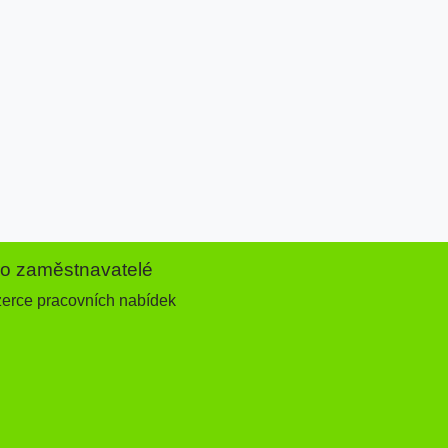
ro zaměstnavatelé
zerce pracovních nabídek