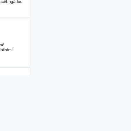
ací/brigádou.
vně
bilními