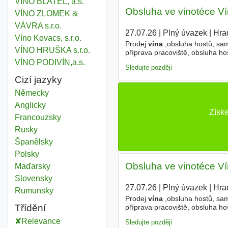
VÍNO BLATEL, a.s.
Obsluha ve vinotéce V
VÍNO ZLOMEK &
VÁVRA s.r.o.
27.07.26
|
Plný úvazek
|
Hra
Víno Kovacs, s.r.o.
Prodej
vína
,obsluha hostů, sa
VÍNO HRUŠKA s.r.o.
příprava pracoviště, obsluha ho
VÍNO PODIVÍN,a.s.
Sledujte později
Cizí jazyky
Německy
Anglicky
Získe
Francouzsky
Rusky
Španělsky
Polsky
Obsluha ve vinotéce V
Maďarsky
Slovensky
27.07.26
|
Plný úvazek
|
Hra
Rumunsky
Prodej
vína
,obsluha hostů, sa
Třídění
příprava pracoviště, obsluha ho
Relevance
Sledujte později