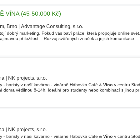
VÍNA (45-50.000 Kč)
im, Brno
|
Advantage Consulting, s.r.o.
|
í dobrý marketing. Pokud vás baví práce, která propojuje online svět
jímavou příležitost. - Rozvoj svěřených značek a jejich komunikace. -
 - Příprava marketingových materiálů a spolupráce s
ha
|
NK projects, s.r.o.
|
ky - baristy v naší kavárno - vinárně Hábovka Café &
Víno
v centru Stod
ní doma většinou 8-14h. Ideální pro studenty nebo kombinací s jinou pr
 v oblasti baristiky a kávy. Pokud máte zájem
ha
|
NK projects, s.r.o.
|
ky - baristy v naší kavárno - vinárně Hábovka Café &
Víno
v centru Stod