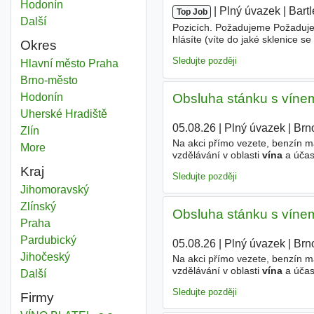
Víno
Hodonín
|
|
Plný úvazek
|
Bartl
Top Job
Další
města
Pozicích. Požadujeme Požadujem
hlásíte (víte do jaké sklenice s
Okres
nápoje? - okamžitý nástup či ná
Sledujte později
Víno
Hlavní město Praha
Okres
Víno
Brno-město
Okres
Víno
Hodonín
Okres
Obsluha stánku s víne
Víno
Uherské Hradiště
Okres
05.08.26
|
Plný úvazek
|
Brn
Víno
Zlín
Okres
Na akci přímo vezete, benzín 
More
districts
vzdělávání v oblasti
vína
a účas
zájem o
víno
, fyzická zdatnost,
Kraj
Sledujte později
Víno
Jihomoravský
Kraj
Víno
Zlínský
Kraj
Obsluha stánku s víne
Víno
Praha
Kraj
Víno
Pardubický
Kraj
05.08.26
|
Plný úvazek
|
Brn
Víno
Jihočeský
Kraj
Na akci přímo vezete, benzín 
vzdělávání v oblasti
vína
a účas
Další
kraj
zájem o
víno
, fyzická zdatnost,
Sledujte později
Firmy