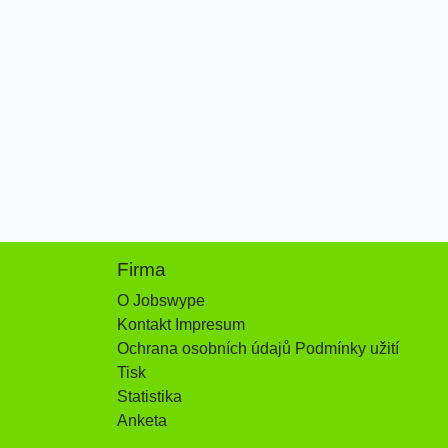
Firma
O Jobswype
Kontakt Impresum
Ochrana osobních údajů Podmínky užití
Tisk
Statistika
Anketa