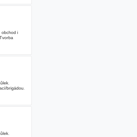
, obchod i
 Tvorba
ůlek.
ací/brigádou.
ůlek.