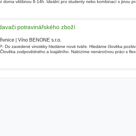
ní doma většinou 8-14h. Ideální pro studenty nebo kombinací s jinou pr
 v oblasti baristiky a kávy. Pokud máte zájem
davači potravinářského zboží
řivnice
|
Víno BENONE s.r.o.
|
P- Do zavedené vinotéky hledáme nové tváře. Hledáme člověka poziti
Člověka zodpovědného a loajálního. Nabízíme nenáročnou práci s flexi
práce. Samozřejmostí je zaškolení, férové jednání a bohatý firem