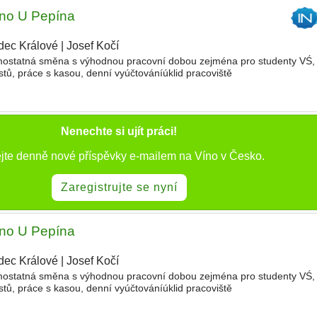
íno U Pepína
dec Králové
|
Josef Kočí
mostatná směna s výhodnou pracovní dobou zejména pro studenty VŚ, 
stů, práce s kasou, denní vyúčtováníúklid pracoviště
Nenechte si ujít práci!
jte denně nové příspěvky e-mailem na Víno v Česko.
Zaregistrujte se nyní
íno U Pepína
dec Králové
|
Josef Kočí
mostatná směna s výhodnou pracovní dobou zejména pro studenty VŚ, 
stů, práce s kasou, denní vyúčtováníúklid pracoviště