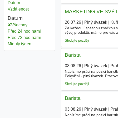
Datum
Vzdálenost
MARKETING VE SVĚTĚ 
Datum
26.07.26
|
Plný úvazek
|
Kuř
Všechny
Za každou úspěšnou značkou stoj
Před 24 hodinami
vývoj produktů, máme pro vás za
obsahu pro web i sociální sítě.
Před 72 hodinami
Sledujte později
Minulý týden
Barista
03.08.26
|
Plný úvazek
|
Pra
Nabízíme práci na pozici barist
Poloviční - plný úvazek. Pracov
POŽADUJEME zájem a zkušenosti
Sledujte později
Barista
03.08.26
|
Plný úvazek
|
Pra
Nabízíme práci na pozici barist