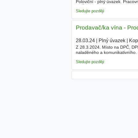
Poloviční - plný úvazek. Pracov
POŽADUJEME zájem a zkušenosti
Sledujte později
Prodavač/ka vína - Pro
28.03.24
|
Plný úvazek
|
Kop
Z 28.3.2024. Místo na DPČ, DP
naladěného a komunikativního. 
směnami na dohodu o provedení 
Sledujte později