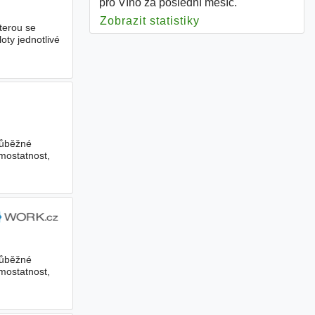
pro Víno za poslední měsíc.
Zobrazit statistiky
pro Víno
terou se
loty jednotlivé
růběžné
mostatnost,
růběžné
mostatnost,