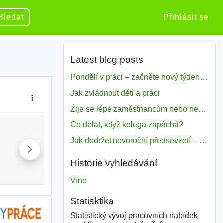
Hledat
Přihlásit se
Latest blog posts
Pondělí v práci – začněte nový týden s motivací
Jak zvládnout děti a práci
Žije se lépe zaměstnancům nebo nezavislým pracovníkům
Co dělat, když kolega zapáchá?
Jak dodržet novoroční předsevzetí – naše tipy pro dobrý začátek roku 2018
Historie vyhledávání
Víno
Statisktika
Statistický vývoj pracovních nabídek