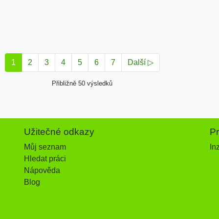
1
2
3
4
5
6
7
Další ▷
Přibližně 50 výsledků
Užitečné odkazy
P
Můj seznam
In
Hledat práci
Nápověda
Blog