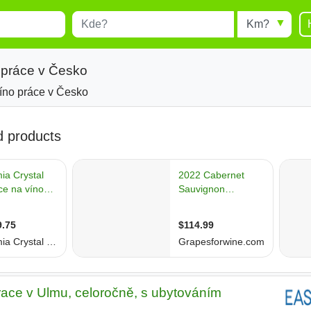
Místo
Radius
esults.
Type 1 or more characters for
results.
 práce v Česko
íno práce v Česko
urace v Ulmu, celoročně, s ubytováním