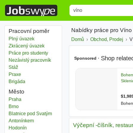
Title
Type 1 or more characters for r
Nabídky práce pro Víno
Pracovní poměr
Plný úvazek
Domů
Obchod, Prodej
V
Zkrácený úvazek
Práce pro studenty
Nezávislý pracovník
Stáž
Praxe
Brigáda
Město
Víno
Praha
Víno
Brno
Víno
Blatnice pod Svatým
Antonínkem
Výčepní -číšník, resta
Víno
Hodonín