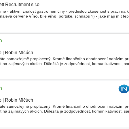
ett Recruitment s.r.o.
|
e - aktivní znalost gastro němčiny - předešlou zkušenost s prací na k
e nalévá červené
víno
, bílé
víno
, portské, schnaps ?) - jaké mají mít tep
stup do 7mi dnů - týmovost a loyalita
m
o
|
Robin Mlčúch
|
máte samozřejmě proplacený. Kromě finančního ohodnocení nabízím p
t na zajímavých akcích. Důležitá je zodpovědnost, komunikativnost, sa
 pozitivní přístup, řidičský průkaz, vlastní automobil
m
o
|
Robin Mlčúch
|
máte samozřejmě proplacený. Kromě finančního ohodnocení nabízím p
t na zajímavých akcích. Důležitá je zodpovědnost, komunikativnost, sa
 pozitivní přístup, řidičský průkaz, vlastní automobil