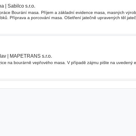
ha
|
Sabilco s.r.o.
|
 práce Bourání masa. Příjem a základní evidence masa, masných výrob
bků. Příprava a porcování masa. Ošetření jatečně upravených těl jateč
Třídění výrobní suroviny pro výrobu
lav
|
MAPETRANS s.r.o.
|
zice na bourárně vepřového masa. V případě zájmu pište na uvedený e