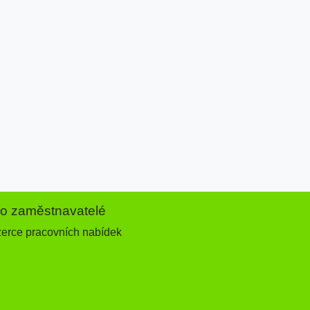
ro zaměstnavatelé
zerce pracovních nabídek