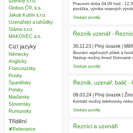
uzeniny s.r.o.
Pracovní doba 04,00 hod - 12,
Globus ČR, k.s.
porážka, výroba masných výrob
mohou hlásit u kontaktní osoby
Jakub Kubín s.r.o.
Sledujte později
Uzenářství a lahůdky
Sláma s.r.o.
Řezník uzenář - Řezníc
MAKOVEC a.s.
Cizí jazyky
30.11.23
|
Plný úvazek
|
Měř
Bourání vepřových půlek a hově
Německy
Nástup možný ihned Dotované str
Anglicky
podnikovém zařízení, odměny při
Sledujte později
Francouzsky
Rusky
Řezník, uzenář, balič -
Španělsky
Polsky
08.03.24
|
Plný úvazek
|
Žir
Maďarsky
Kontakt možný telefonicky neb
Slovensky
Sledujte později
Rumunsky
Třídění
Řezníci a uzenáři
Relevance