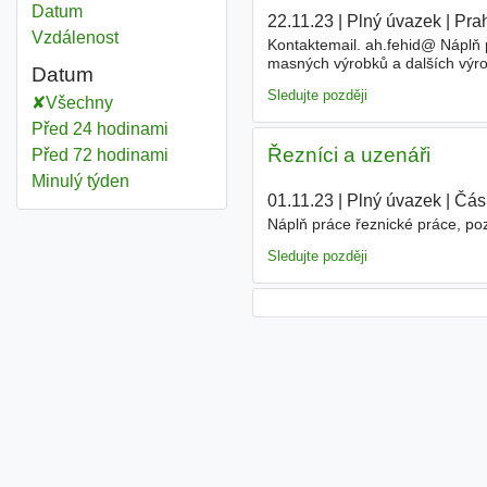
Datum
22.11.23
|
Plný úvazek
|
Pra
Vzdálenost
Kontaktemail. ah.fehid@ Náplň
masných výrobků a dalších výro
Datum
vedlejších jatečných produktů. 
Sledujte později
Všechny
Před 24 hodinami
Řezníci a uzenáři
Před 72 hodinami
Minulý týden
01.11.23
|
Plný úvazek
|
Čás
Náplň práce řeznické práce, po
Sledujte později