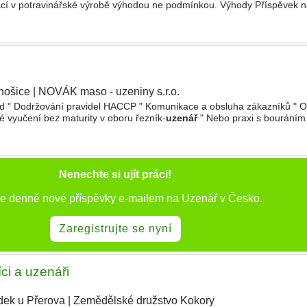
prací v potravinářské výrobě výhodou ne podmínkou. Výhody Příspěvek 
cký nákup, každodenní svačina zdarma První kontakt s
nošice
|
NOVÁK maso - uzeniny s.r.o.
|
ad " Dodržování pravidel HACCP " Komunikace a obsluha zákazníků " 
vyučení bez maturity v oboru řezník-
uzenář
" Nebo praxi s bouráním
nikační dovednosti, příjemné vystupování " Zodpovědný přístup k prá
Nenechte si ujít práci!
te denně nové příspěvky e-mailem na Uzenář v Česko.
Zaregistrujte se nyní
ci a uzenáři
dek u Přerova
|
Zemědělské družstvo Kokory
|