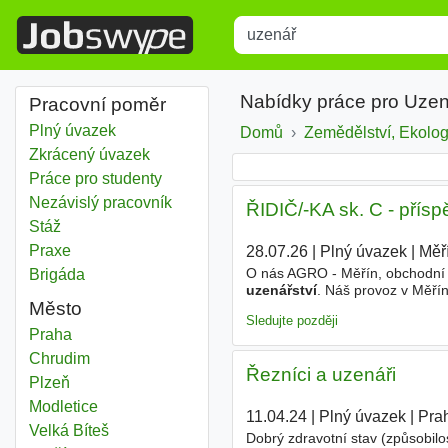
Title
Type 1 or more characters for r
Nabídky práce pro Uzen
Pracovní poměr
Plný úvazek
Domů
Zemědělství, Ekologi
Zkrácený úvazek
Práce pro studenty
Nezávislý pracovník
ŘIDIČ/-KA sk. C - příspě
Stáž
Praxe
28.07.26
|
Plný úvazek
|
Měř
O nás AGRO - Měřín, obchodní spo
Brigáda
uzenářství
. Náš provoz v Měřín
Město
zakládají na poctivých suroviná
Sledujte později
Uzenář
Praha
Uzenář
Chrudim
Řezníci a uzenáři
Uzenář
Plzeň
Uzenář
Modletice
11.04.24
|
Plný úvazek
|
Pra
Uzenář
Velká Bíteš
Dobrý zdravotní stav (způsobilo