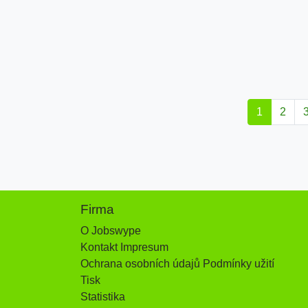
1
2
Firma
O Jobswype
Kontakt Impresum
Ochrana osobních údajů Podmínky užití
Tisk
Statistika