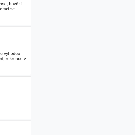
asa, hovězí
jemci se
axe výhodou
ní, rekreace v