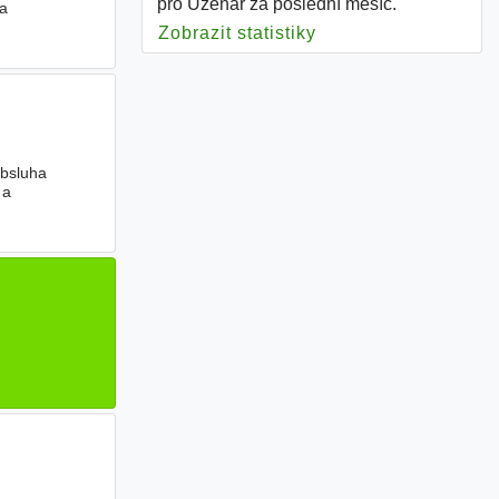
pro Uzenář za poslední měsíc.
na
Zobrazit statistiky
pro Uzenář
Obsluha
 a
ci