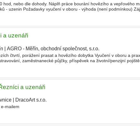
30 hod, nebo dle dohody. Náplň práce bourání hovězího a vepřového m
ků - uzenin Požadavky vyučení v oboru - výhoda (není podmínkou) Zá
 - pana Jana Zlámala - zasláním životopisu (CV) na e-ma
i a uzenáři
ín
|
AGRO - Měřín, obchodní společnost, s.r.o.
|
zích čtvrtí, porážení prasat a hovězího dobytka Vyučení v oboru a pr
avování, zaměstnanecké půjčky, příspěvek na životní/penzijní pojiště
 pracovních a životních výročích. První konta
 Řezníci a uzenáři
ovnice
|
DracoArt s.r.o.
|
o e-mailem