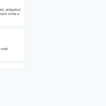
ků, drůbežích
ných zvířat a
-mail