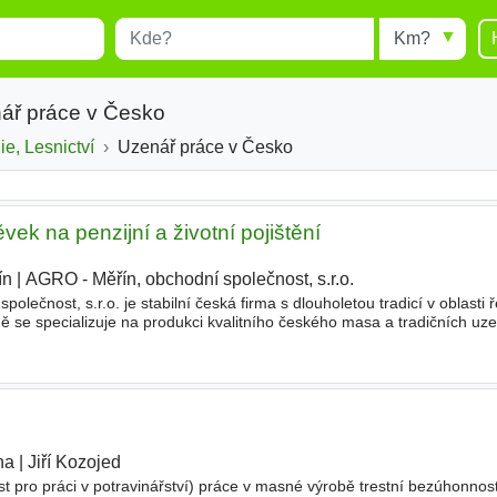
Místo
Radius
esults.
Type 1 or more characters for
results.
ář práce v Česko
e, Lesnictví
Uzenář práce v Česko
vek na penzijní a životní pojištění
ín
|
AGRO - Měřín, obchodní společnost, s.r.o.
lečnost, s.r.o. je stabilní česká firma s dlouholetou tradicí v oblasti ř
ě se specializuje na produkci kvalitního českého masa a tradičních uzen
ch a tradičních recepturách
ha
|
Jiří Kozojed
|
st pro práci v potravinářství) práce v masné výrobě trestní bezúhonn