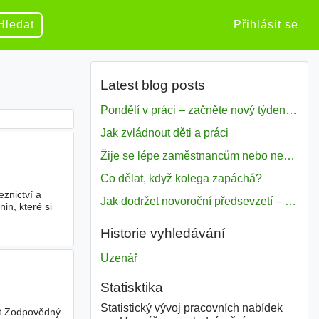
Hledat
Přihlásit se
Latest blog posts
Pondělí v práci – začněte nový týden s motivací
Jak zvládnout děti a práci
Žije se lépe zaměstnancům nebo nezavislým pracovníkům
Co dělat, když kolega zapáchá?
eznictví a
Jak dodržet novoroční předsevzetí – naše tipy pro dobrý začátek roku 2018
in, které si
Historie vyhledávání
Uzenář
Statisktika
Statistický vývoj pracovních nabídek
ost Zodpovědný