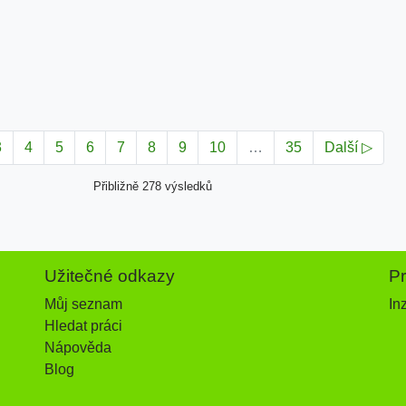
3
4
5
6
7
8
9
10
…
35
Další ▷
Přibližně 278 výsledků
Užitečné odkazy
P
Můj seznam
In
Hledat práci
Nápověda
Blog