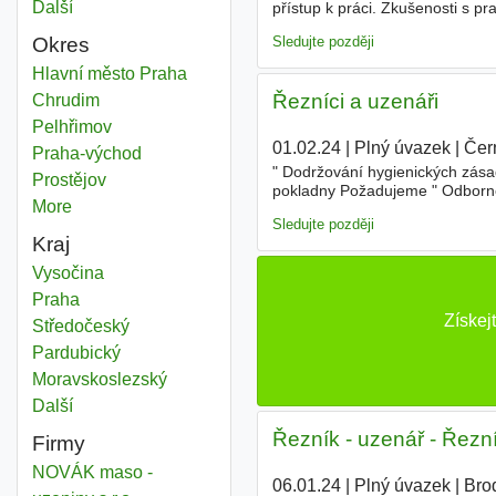
Další
města
přístup k práci. Zkušenosti s 
stravovánísleva na zaměstnane
Sledujte později
Okres
Uzenář
Hlavní město Praha
Okres
Řezníci a uzenáři
Uzenář
Chrudim
Okres
Uzenář
Pelhřimov
Okres
01.02.24
|
Plný úvazek
|
Čer
Uzenář
Praha-východ
Okres
" Dodržování hygienických zás
Uzenář
Prostějov
Okres
pokladny Požadujeme " Odborné 
More
districts
opracováním masa " Dobré komu
Sledujte později
Kraj
Uzenář
Vysočina
Kraj
Uzenář
Praha
Kraj
Získej
Uzenář
Středočeský
Kraj
Uzenář
Pardubický
Kraj
Uzenář
Moravskoslezský
Kraj
Další
kraj
Řezník - uzenář - Řezní
Firmy
NOVÁK maso -
06.01.24
|
Plný úvazek
|
Bro