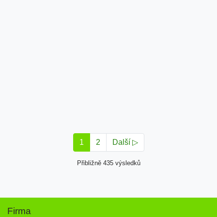
1
2
Další ▷
Přibližně 435 výsledků
Firma