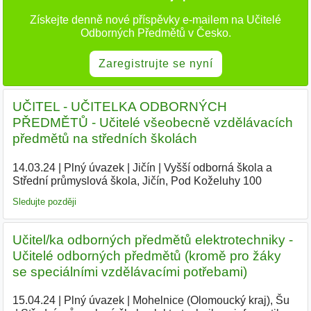
Získejte denně nové příspěvky e-mailem na Učitelé
Odborných Předmětů v Česko.
Zaregistrujte se nyní
UČITEL - UČITELKA ODBORNÝCH
PŘEDMĚTŮ - Učitelé všeobecně vzdělávacích
předmětů na středních školách
14.03.24
|
Plný úvazek
|
Jičín
|
Vyšší odborná škola a
Střední průmyslová škola, Jičín, Pod Koželuhy 100
|
Sledujte později
Učitel/ka odborných předmětů elektrotechniky -
Učitelé odborných předmětů (kromě pro žáky
se speciálními vzdělávacími potřebami)
15.04.24
|
Plný úvazek
|
Mohelnice (Olomoucký kraj), Šu
|