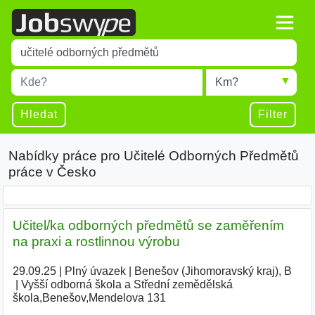
Title
Type 1 or more characters for results.
Místo
Radius
Type 1 or more characters for results.
Hledat
Filter
Nabídky práce pro Učitelé Odborných Předmětů
práce v Česko
Učitel/ka odborných předmětů se zaměřením
na praxi a rostlinnou výrobu
29.09.25
|
Plný úvazek
|
Benešov (Jihomoravský kraj), B
|
Vyšší odborná škola a Střední zemědělská
škola,Benešov,Mendelova 131
|