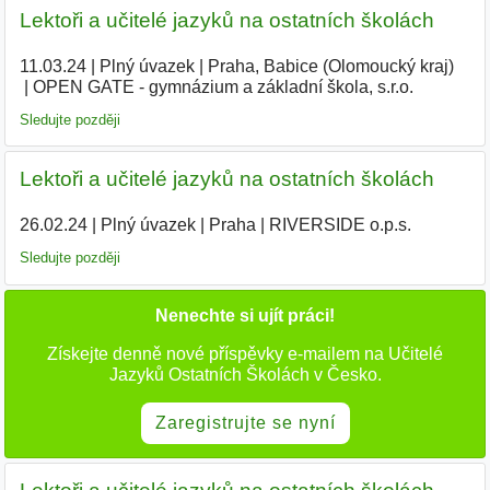
Lektoři a učitelé jazyků na ostatních školách
11.03.24
|
Plný úvazek
|
Praha, Babice (Olomoucký kraj)
|
OPEN GATE - gymnázium a základní škola, s.r.o.
|
Sledujte později
Lektoři a učitelé jazyků na ostatních školách
26.02.24
|
Plný úvazek
|
Praha
|
RIVERSIDE o.p.s.
|
Sledujte později
Nenechte si ujít práci!
Získejte denně nové příspěvky e-mailem na Učitelé
Jazyků Ostatních Školách v Česko.
Zaregistrujte se nyní