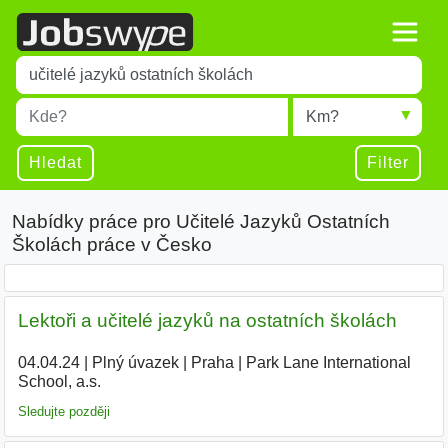
Title
Type 1 or more characters for results.
Místo
Radius
Type 1 or more characters for results.
Hledat
Filter
Nabídky práce pro Učitelé Jazyků Ostatních
Školách práce v Česko
Lektoři a učitelé jazyků na ostatních školách
04.04.24
|
Plný úvazek
|
Praha
|
Park Lane International
School, a.s.
|
Sledujte později