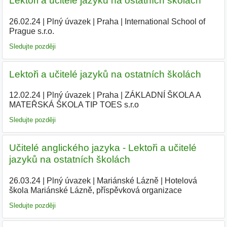
Lektoři a učitelé jazyků na ostatních školách
26.02.24
|
Plný úvazek
|
Praha
|
International School of
Prague s.r.o.
|
Sledujte později
Lektoři a učitelé jazyků na ostatních školách
12.02.24
|
Plný úvazek
|
Praha
|
ZÁKLADNÍ ŠKOLA A
MATEŘSKÁ ŠKOLA TIP TOES s.r.o
|
Sledujte později
Učitelé anglického jazyka - Lektoři a učitelé
jazyků na ostatních školách
26.03.24
|
Plný úvazek
|
Mariánské Lázně
|
Hotelová
škola Mariánské Lázně, příspěvková organizace
|
Sledujte později