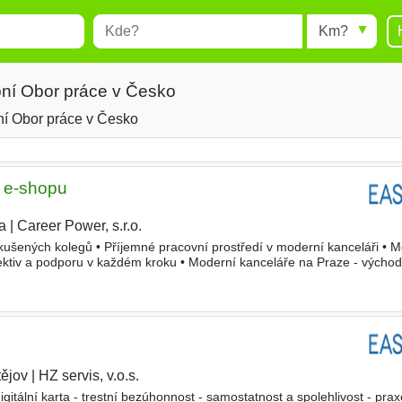
Místo
Radius
esults.
Type 1 or more characters for
results.
ní Obor práce v Česko
í Obor práce v Česko
 e-shopu
a
|
Career Power, s.r.o.
|
ušených kolegů • Příjemné pracovní prostředí v moderní kanceláři • 
olektiv a podporu v každém kroku • Moderní kanceláře na Praze - výcho
kalářské, Vysokoškolské Typ pracovního poměru Plný úvazek
tějov
|
HZ servis, v.o.s.
|
gitální karta - trestní bezúhonnost - samostatnost a spolehlivost - pra