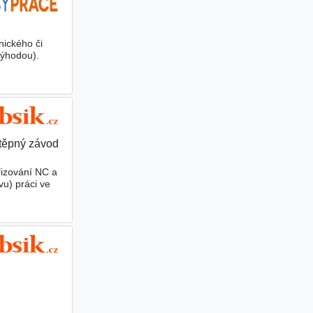
nického či
výhodou).
dštěpný závod
řizování NC a
u) práci ve