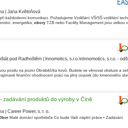
ha
|
Jana Květoňová
|
ny při každodenní komunikaci. Požadujeme Vzdělání VŠ/SŠ vzdělání tech
enství, energetika;
obory
TZB nebo Facility Management jsou velkou 
ličtiny (slovně i písemně). IT dovednosti
nštát pod Radhoštěm
|
Innomotics, s.r.o.\nInnomotics, s.r.o. - o
ou posilu na pozici Obráběč/ka kovů. Budete se věnovat obsluze a se
zajímavé finanční ohodnocení práci na plný úvazek (do kmenového stav
ičkou v
oboru
místo výkonu práce Frenštát p
 - zadávání produktů do výroby v Číně
ha
|
Career Power, s. r. o.
Obor
Malé domácí spotřebiče Co bude Vaší náplní práce • Zadávání