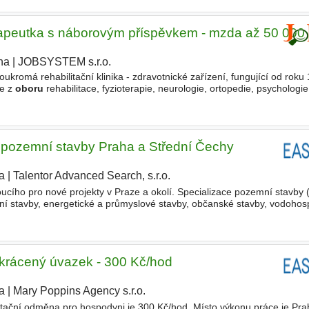
erapeutka s náborovým příspěvkem - mzda až 50 000
ha
|
JOBSYSTEM s.r.o.
ukromá rehabilitační klinika - zdravotnické zařízení, fungující od roku
če z
oboru
rehabilitace, fyzioterapie, neurologie, ortopedie, psychologie.
i a kvalita poskytovaných služeb
 pozemní stavby Praha a Střední Čechy
a
|
Talentor Advanced Search, s.r.o.
|
cího pro nové projekty v Praze a okolí. Specializace pozemní stavby (
í stavby, energetické a průmyslové stavby, občanské stavby, vodoho
nvestory). Co vás čeká - Řízení zakázek
rácený úvazek - 300 Kč/hod
a
|
Mary Poppins Agency s.r.o.
|
tační odměna pro hospodyni je 300 Kč/hod. Místo výkonu práce je Pr