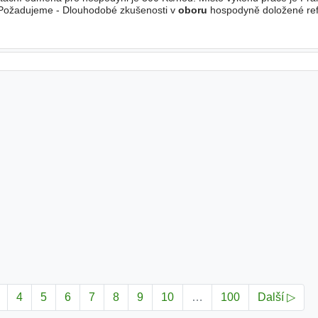
 Požadujeme - Dlouhodobé zkušenosti v
oboru
hospodyně doložené ref
á fyzická kondice - Spolehlivost, zodpovědnost a trestní
4
5
6
7
8
9
10
…
100
Další ▷