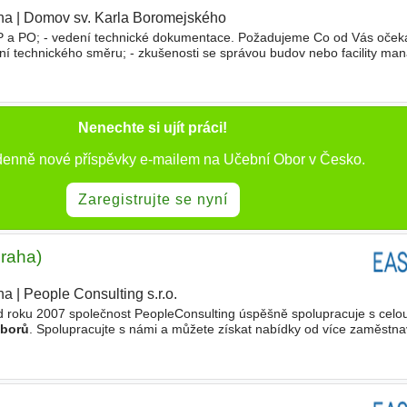
ha
|
Domov sv. Karla Boromejského
ZP a PO; - vedení technické dokumentace. Požadujeme Co od Vás oče
ní technického směru; - zkušenosti se správou budov nebo facility 
ké dokumentaci a právních předpisech v daném
oboru
; - samostatnost
Nenechte si ujít práci!
 denně nové příspěvky e-mailem na Učební Obor v Česko.
Zaregistrujte se nyní
Praha)
ha
|
People Consulting s.r.o.
d roku 2007 společnost PeopleConsulting úspěšně spolupracuje s celo
borů
. Spolupracujte s námi a můžete získat nabídky od více zaměstnav
příležitost pro vás! Hledáme posilu do vývojového