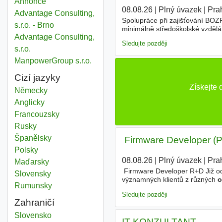
Annonce
08.08.26
|
Plný úvazek
|
Pra
Advantage Consulting,
Spolupráce při zajišťování BO
s.r.o. - Brno
minimálně středoškolské vzdělá
Advantage Consulting,
výhodou; - orientaci v technic
Sledujte později
s.r.o.
ManpowerGroup s.r.o.
Cizí jazyky
Získejte
Německy
Anglicky
Francouzsky
Rusky
Španělsky
‍ Firmware Developer (
Polsky
08.08.26
|
Plný úvazek
|
Pra
Maďarsky
‍ Firmware Developer R+D Již o
Slovensky
významných klientů z různých
o
Rumunsky
jen vybrat tu nejlepší pracovní 
Sledujte později
Zahraničí
Učební obor
Slovensko
IT KONZULTANT