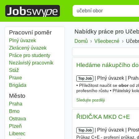
Title
Type 1 or more characters for r
Nabídky práce pro Učeb
Pracovní poměr
Plný úvazek
Domů
Všeobecné
Učebn
Zkrácený úvazek
Práce pro studenty
Nezávislý pracovník
Hledáme nákupčího do
Stáž
Praxe
|
|
Plný úvazek
|
Prah
Top Job
Brigáda
• Příležitost naučit se
obor
od zk
profesního růstu • Přátelský k
Město
s maturitou, Vyšší odborné, Ba
Sledujte později
Učební obor
Praha
Učební obor
Brno
ŘIDIČ/KA MKD C+E
Učební obor
Ostrava
Učební obor
Plzeň
|
|
Plný úvazek
|
Pros
Top Job
Učební obor
Liberec
Průkaz C+E - profesní průkaz, di