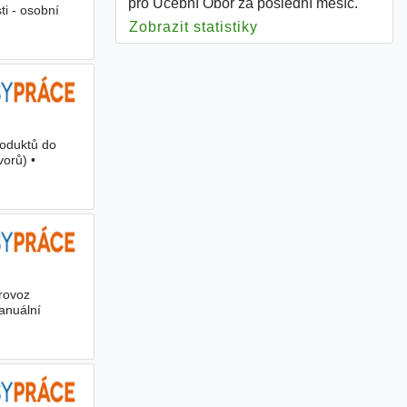
pro Učební Obor za poslední měsíc.
i - osobní
Zobrazit statistiky
pro Učební Obor
roduktů do
vorů) •
provoz
anuální