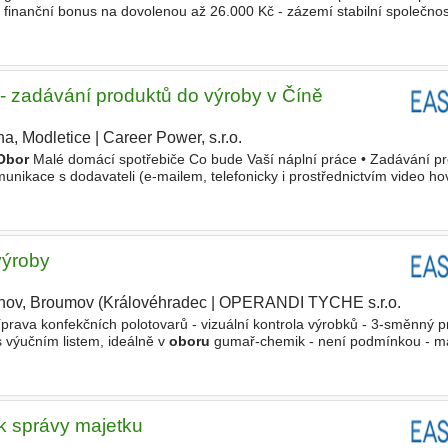
finanční bonus na dovolenou až 26.000 Kč - zázemí stabilní společnost
rní vozový park Volvo, Scania - servisní
 - zadávání produktů do výroby v Číně
ha, Modletice
|
Career Power, s.r.o.
|
Obor
Malé domácí spotřebiče Co bude Vaší náplní práce • Zadávání p
nikace s dodavateli (e-mailem, telefonicky i prostřednictvím video ho
 s čínskými výrobními firmami a rozvoj spolupráce • Péče
výroby
nov, Broumov (Královéhradec
|
OPERANDI TYCHE s.r.o.
|
íprava konfekčních polotovarů - vizuální kontrola výrobků - 3-směnný 
 výučním listem, ideálně v
oboru
gumař-chemik - není podmínkou - m
řesnost a kvalitu) - samostatnost, spolehlivost
k správy majetku