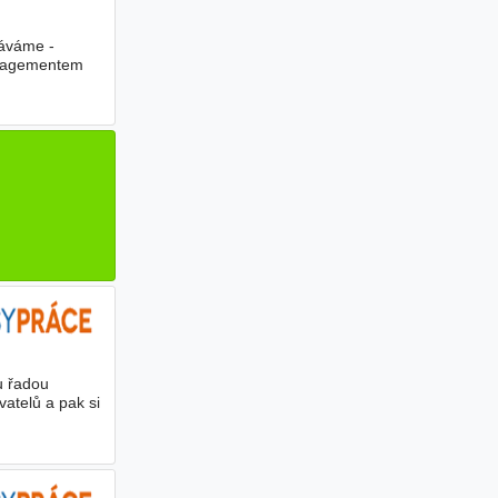
káváme -
managementem
u řadou
atelů a pak si