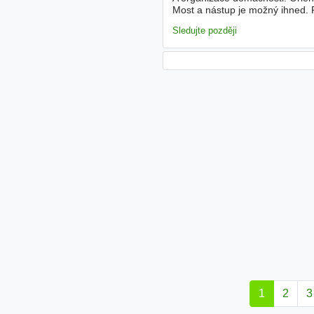
Most a nástup je možný ihned.
Zkušenost s péčí o děti - Výborn
Sledujte později
1
2
3