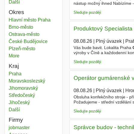
Další
města
nástup možný ihned Nabízíme - 
přístup - vlastní vozidlo - mode
Okres
Sledujte později
Učební obor
Hlavní město Praha
Okres
Učební obor
Brno-město
Okres
Produktový Specialista
Učební obor
Ostrava-město
Okres
08.08.26
|
Plný úvazek
|
Pra
Učební obor
České Budějovice
Okres
Vás bude bavit. Lokalita Praha
Učební obor
Plzeň-město
Okres
výroby v Číně a každodenní komu
More
districts
Vyjednávání nových příležitostí
Sledujte později
Kraj
Učební obor
Praha
Kraj
Operátor gumárenské 
Učební obor
Moravskoslezský
Kraj
Učební obor
Jihomoravský
Kraj
08.08.26
|
Plný úvazek
|
Hro
Učební obor
Středočeský
Kraj
Obsluha konfekčního stroje - př
Požadujeme - střední vzdělání s
Učební obor
Jihočeský
Kraj
zručnost a pečlivost (důraz na p
Další
kraj
Sledujte později
Firmy
Správce budov - techni
jobmaster