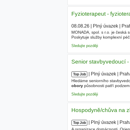
Fyzioterapeut - fyziot
08.08.26
|
Plný úvazek
|
Pra
MONADA, spol. s r.o. je česká so
Poskytuje služby komplexní pé
individuální přístup k pacientov
Sledujte později
Senior stavbyvedoucí -
|
|
Plný úvazek
|
Prah
Top Job
Hledáme seniorního stavbyvedou
obory
působnosti patří podzemn
stavby pro veřejné i soukromé i
Sledujte později
Hospodyně/chůva na zk
|
|
Plný úvazek
|
Prah
Top Job
A organizace domácnosti. Orien