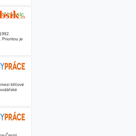
 Kč/měsíc
 1992.
 Prioritou je
mezi klíčové
spodářské
aha-Černý