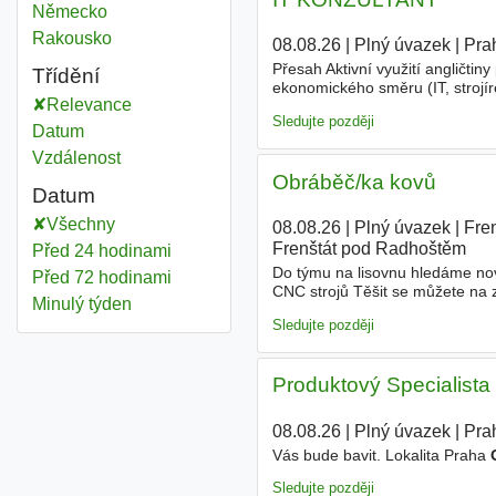
Učební obor
Německo
Učební obor
Rakousko
08.08.26
|
Plný úvazek
|
Pra
Přesah Aktivní využití angličti
Třídění
ekonomického směru (IT, strojír
Relevance
Jazyky Velmi dobrou znalost ang
Sledujte později
Datum
Vzdálenost
Obráběč/ka kovů
Datum
Všechny
08.08.26
|
Plný úvazek
|
Fre
Frenštát pod Radhoštěm
Před 24 hodinami
Do týmu na lisovnu hledáme nov
Před 72 hodinami
CNC strojů Těšit se můžete na 
Minulý týden
stabilní společnosti, která je šp
Sledujte později
Produktový Specialista
08.08.26
|
Plný úvazek
|
Pra
Vás bude bavit. Lokalita Praha
Sledujte později