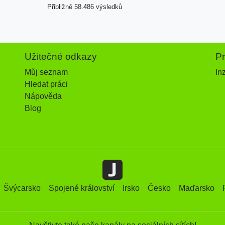
Přibližně 58.486 výsledků
Užitečné odkazy
P
Můj seznam
In
Hledat práci
Nápověda
Blog
Švýcarsko
Spojené království
Irsko
Česko
Maďarsko