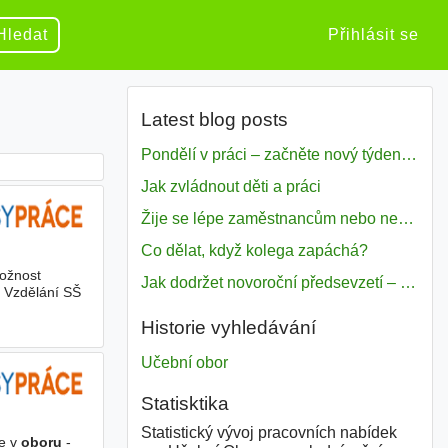
Hledat
Přihlásit se
Latest blog posts
Pondělí v práci – začněte nový týden s motivací
Jak zvládnout děti a práci
Žije se lépe zaměstnancům nebo nezavislým pracovníkům
Co dělat, když kolega zapáchá?
Možnost
Jak dodržet novoroční předsevzetí – naše tipy pro dobrý začátek roku 2018
d Vzdělání SŠ
Historie vyhledávání
Učební obor
Statisktika
Statistický vývoj pracovních nabídek
xe v
oboru
-