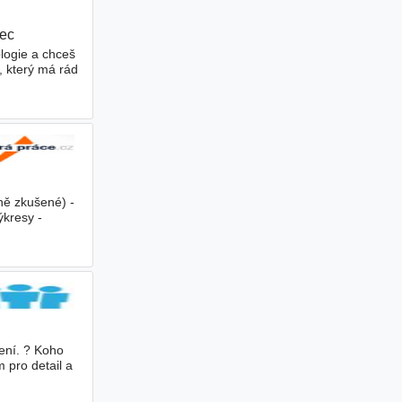
rec
|
logie a chceš
, který má rád
ně zkušené) -
ýkresy -
šení. ? Koho
 pro detail a