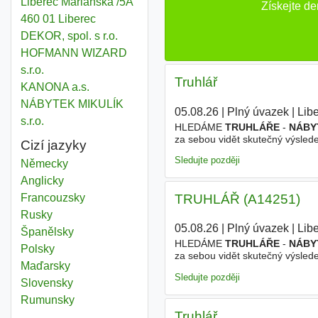
Liberec Mariánská /5A
Získejte d
460 01 Liberec
DEKOR, spol. s r.o.
HOFMANN WIZARD
s.r.o.
Truhlář
KANONA a.s.
NÁBYTEK MIKULÍK
05.08.26
|
Plný úvazek
|
Lib
s.r.o.
HLEDÁME
TRUHLÁŘE
-
NÁBY
za sebou vidět skutečný výsle
Cizí jazyky
poctivé řemeslo a nebojí se prá
Sledujte později
Německy
Anglicky
TRUHLÁŘ (A14251)
Francouzsky
Rusky
05.08.26
|
Plný úvazek
|
Lib
Španělsky
HLEDÁME
TRUHLÁŘE
-
NÁBY
Polsky
za sebou vidět skutečný výsle
Maďarsky
poctivé řemeslo a nebojí se prá
Sledujte později
Slovensky
Rumunsky
Truhlář