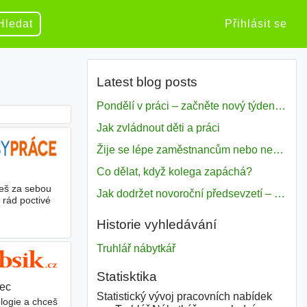
Hledat
Přihlásit se
Latest blog posts
Pondělí v práci – začněte nový týden s motivací
Jak zvládnout děti a práci
Žije se lépe zaměstnancům nebo nezavislým pracovníkům
Co dělat, když kolega zapáchá?
eš za sebou
Jak dodržet novoroční předsevzetí – naše tipy pro dobrý začátek roku 2018
 rád poctivé
Historie vyhledávání
Truhlář nábytkář
Statisktika
rec
Statistický vývoj pracovních nabídek
logie a chceš