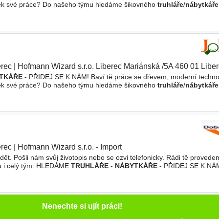
dek své práce? Do našeho týmu hledáme šikovného
truhláře
/
nábytkáře
ce. Jsme menší stabilní firma s vlastním výrobním areálem
erec
|
Hofmann Wizard s.r.o. Liberec Mariánská /5A 460 01 Libe
TKÁŘE
- PŘIDEJ SE K NÁM! Baví tě práce se dřevem, moderní techno
dek své práce? Do našeho týmu hledáme šikovného
truhláře
/
nábytkáře
ce. Jsme menší stabilní firma s vlastním výrobním areálem
erec
|
Hofmann Wizard s.r.o. - Import
ět. Pošli nám svůj životopis nebo se ozvi telefonicky. Rádi tě proved
bu i celý tým. HLEDÁME
TRUHLÁŘE
-
NÁBYTKÁŘE
- PŘIDEJ SE K NÁM
nologie a chceš za sebou vidět skutečný výsledek své práce? Do naše
Nenechte si ujít práci!