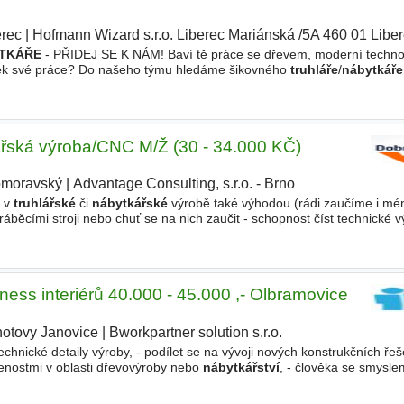
erec
|
Hofmann Wizard s.r.o. Liberec Mariánská /5A 460 01 Libe
TKÁŘE
- PŘIDEJ SE K NÁM! Baví tě práce se dřevem, moderní techno
dek své práce? Do našeho týmu hledáme šikovného
truhláře
/
nábytkáře
ce. Jsme menší stabilní firma s vlastním výrobním areálem
lářská výroba/CNC M/Ž (30 - 34.000 KČ)
omoravský
|
Advantage Consulting, s.r.o. - Brno
e v
truhlářské
či
nábytkářské
výrobě také výhodou (rádi zaučíme i mé
ěcími stroji nebo chuť se na nich zaučit - schopnost číst technické v
ysl pro kvalitu a přesnost - spolehlivost a schopnost
ness interiérů 40.000 - 45.000 ,- Olbramovice
hotovy Janovice
|
Bworkpartner solution s.r.o.
|
echnické detaily výroby, - podílet se na vývoji nových konstrukčních ře
enostmi v oblasti dřevovýroby nebo
nábytkářství
, - člověka se smyslem
ého a zodpovědného kolegu, - někoho, kdo umí hledat