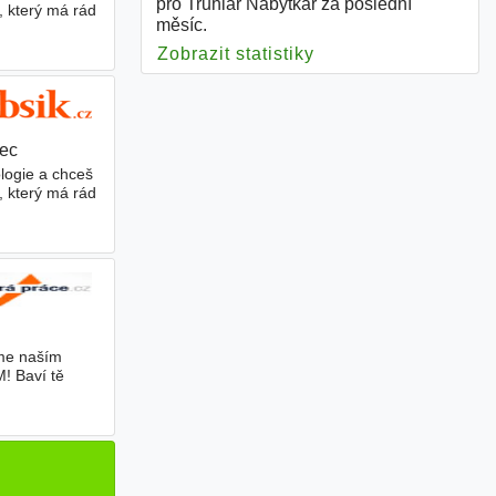
pro Truhlář Nábytkář za poslední
, který má rád
měsíc.
Zobrazit statistiky
pro Truhlář Nábytká
rec
|
logie a chceš
, který má rád
eme naším
! Baví tě
ho týmu