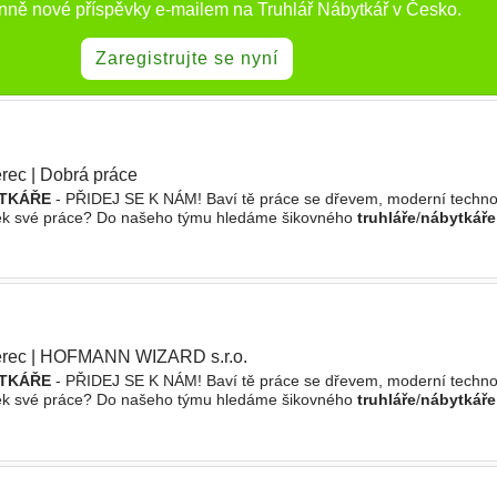
enně nové příspěvky e-mailem na Truhlář Nábytkář v Česko.
Zaregistrujte se nyní
erec
|
Dobrá práce
TKÁŘE
- PŘIDEJ SE K NÁM! Baví tě práce se dřevem, moderní techno
dek své práce? Do našeho týmu hledáme šikovného
truhláře
/
nábytkáře
ce. Jsme menší stabilní firma s vlastním výrobním areálem
erec
|
HOFMANN WIZARD s.r.o.
|
TKÁŘE
- PŘIDEJ SE K NÁM! Baví tě práce se dřevem, moderní techno
dek své práce? Do našeho týmu hledáme šikovného
truhláře
/
nábytkáře
ce. Jsme menší stabilní firma s vlastním výrobním areálem