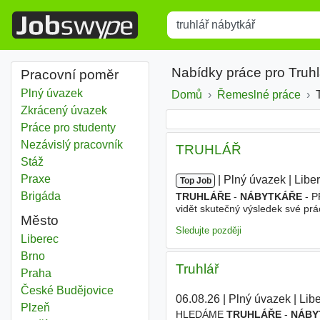
Title
Type 1 or more characters for r
Nabídky práce pro Truh
Pracovní poměr
Plný úvazek
Domů
Řemeslné práce
Zkrácený úvazek
Práce pro studenty
Nezávislý pracovník
TRUHLÁŘ
Stáž
Praxe
|
|
Plný úvazek
|
Libe
Top Job
Brigáda
TRUHLÁŘE
-
NÁBYTKÁŘE
- P
vidět skutečný výsledek své p
Město
řemeslo a nebojí se práce. Jsm
Sledujte později
Truhlář nábytkář
Liberec
Truhlář nábytkář
Brno
Truhlář
Truhlář nábytkář
Praha
Truhlář nábytkář
České Budějovice
06.08.26
|
Plný úvazek
|
Lib
Truhlář nábytkář
Plzeň
HLEDÁME
TRUHLÁŘE
-
NÁBY