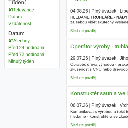
Třídění
Relevance
04.08.26
|
Plný úvazek
|
Lib
Datum
HLEDÁME
TRUHLÁŘE
-
NÁBY
za sebou vidět skutečný výsle
Vzdálenost
poctivé řemeslo a nebojí se prá
Sledujte později
Datum
Všechny
Operátor výroby - truh
Před 24 hodinami
Před 72 hodinami
29.07.26
|
Plný úvazek
|
Jih
Minulý týden
Obráběč dřeva výhodou - prax
zkušenost s CNC nebo dřevoobráb
zodpovědnost, samostatnost a sm
Sledujte později
Konstruktér saun a well
06.07.26
|
Plný úvazek
|
Vrc
Komunikovat s výrobou a řešit t
hledáme - konstruktéra se zkuš
technické myšlení, - samostatn
Sledujte později