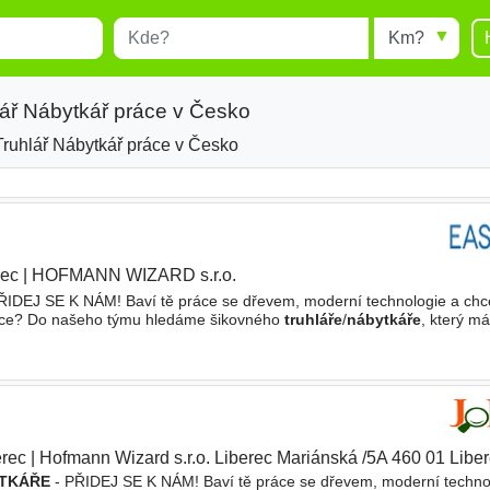
Místo
Radius
esults.
Type 1 or more characters for
results.
lář Nábytkář práce v Česko
Truhlář Nábytkář práce v Česko
rec
|
HOFMANN WIZARD s.r.o.
|
ŘIDEJ SE K NÁM! Baví tě práce se dřevem, moderní technologie a chc
ráce? Do našeho týmu hledáme šikovného
truhláře
/
nábytkáře
, který má
e menší stabilní firma s vlastním výrobním areálem
erec
|
Hofmann Wizard s.r.o. Liberec Mariánská /5A 460 01 Libe
TKÁŘE
- PŘIDEJ SE K NÁM! Baví tě práce se dřevem, moderní techno