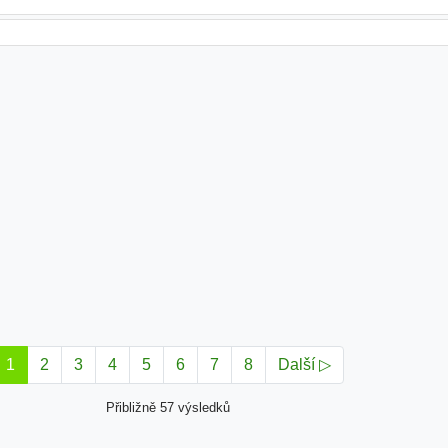
1
2
3
4
5
6
7
8
Další ▷
Přibližně 57 výsledků