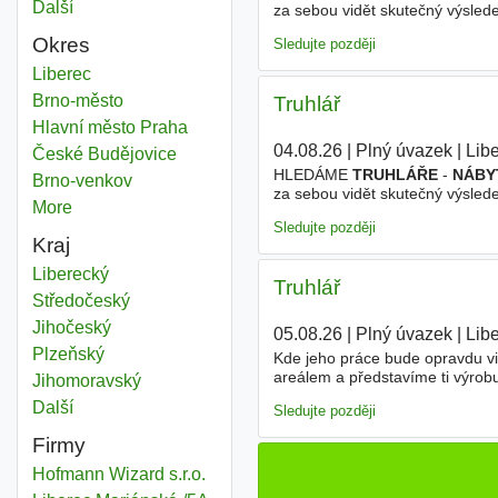
Další
města
za sebou vidět skutečný výsle
poctivé řemeslo a nebojí se prá
Okres
Sledujte později
Truhlář nábytkář
Liberec
Okres
Truhlář nábytkář
Brno-město
Okres
Truhlář
Truhlář nábytkář
Hlavní město Praha
Okres
04.08.26
|
Plný úvazek
|
Lib
Truhlář nábytkář
České Budějovice
Okres
HLEDÁME
TRUHLÁŘE
-
NÁBY
Truhlář nábytkář
Brno-venkov
Okres
za sebou vidět skutečný výsle
More
districts
poctivé řemeslo a nebojí se prá
Sledujte později
Kraj
Truhlář nábytkář
Liberecký
Kraj
Truhlář
Truhlář nábytkář
Středočeský
Kraj
Truhlář nábytkář
Jihočeský
Kraj
05.08.26
|
Plný úvazek
|
Lib
Truhlář nábytkář
Plzeňský
Kraj
Kde jeho práce bude opravdu vid
areálem a představíme ti výro
Truhlář nábytkář
Jihomoravský
Kraj
práce se dřevem, moderní tech
Další
kraj
Sledujte později
Firmy
Hofmann Wizard s.r.o.