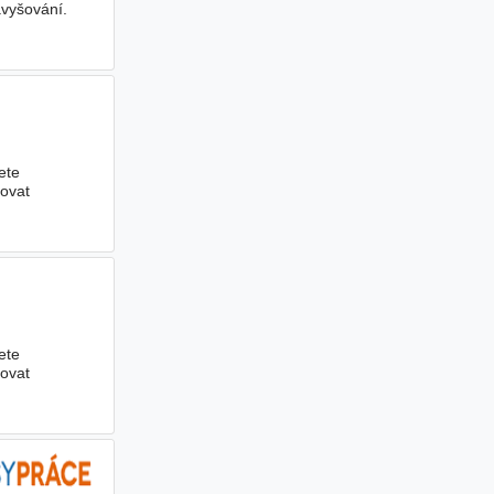
avyšování.
ete
ňovat
ete
ňovat