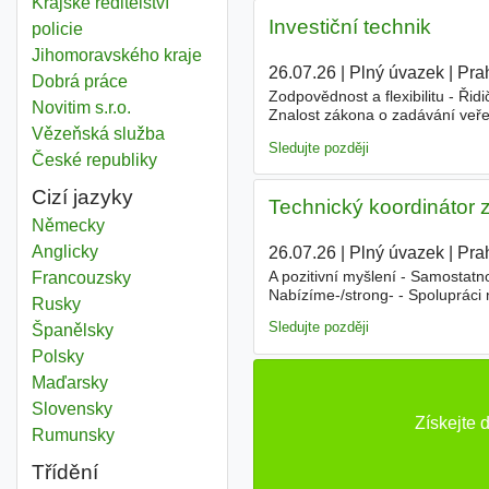
Krajské ředitelství
Investiční technik
policie
Jihomoravského kraje
26.07.26
|
Plný úvazek
|
Pra
Dobrá práce
Zodpovědnost a flexibilitu - Řid
Novitim s.r.o.
Znalost zákona o zadávání veře
Vězeňská služba
stavby - výhodou -strong-Nabíz
Sledujte později
České republiky
Cizí jazyky
Technický koordinátor
Německy
Anglicky
26.07.26
|
Plný úvazek
|
Pra
A pozitivní myšlení - Samostatn
Francouzsky
Nabízíme-/strong- - Spolupráci
Rusky
Odměny/bonusy - 25 dní dovolené
Sledujte později
Španělsky
Polsky
Maďarsky
Slovensky
Získejte 
Rumunsky
Třídění