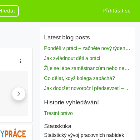
Hledat
Přihlásit se
Latest blog posts
Pondělí v práci – začněte nový týden s motivací
Jak zvládnout děti a práci
Žije se lépe zaměstnancům nebo nezavislým pracovníkům
Co dělat, když kolega zapáchá?
Jak dodržet novoroční předsevzetí – naše tipy pro dobrý začátek roku 2018
Historie vyhledávání
Trestní právo
Statisktika
Statistický vývoj pracovních nabídek