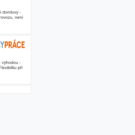
é domluvy -
rovozu, není
- výhodou -
lexibilitu při