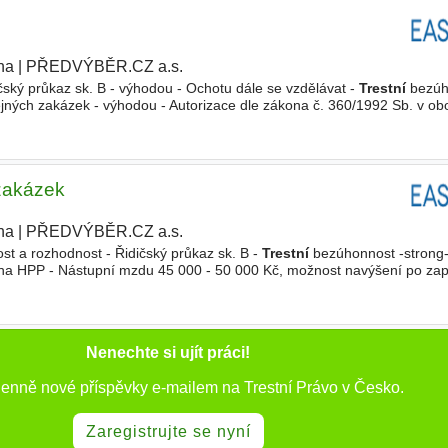
ha
|
PŘEDVÝBĚR.CZ a.s.
|
ičský průkaz sk. B - výhodou - Ochotu dále se vzdělávat -
Trestní
bezúh
jných zakázek - výhodou - Autorizace dle zákona č. 360/1992 Sb. v o
íme-/strong- - Možnost ubytování za velmi zvýhodněnou cenu
 zakázek
ha
|
PŘEDVÝBĚR.CZ a.s.
|
ost a rozhodnost - Řidičský průkaz sk. B -
Trestní
bezúhonnost -strong
 na HPP - Nástupní mzdu 45 000 - 50 000 Kč, možnost navýšení po zap
 - Sick days 5 dní v roce - Příspěvek na stravování - Multisport
Nenechte si ujít práci!
denně nové příspěvky e-mailem na Trestní Právo v Česko.
Zaregistrujte se nyní