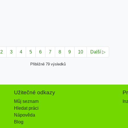
2
3
4
5
6
7
8
9
10
Další ▷
Přibližně 79 výsledků
Užitečné odkazy
P
Můj seznam
In
Hledat práci
Nápověda
Blog