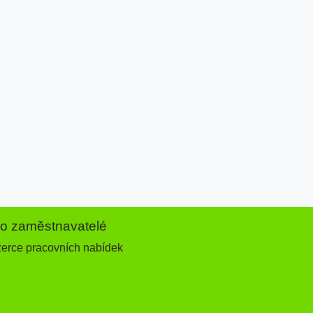
ro zaměstnavatelé
zerce pracovních nabídek