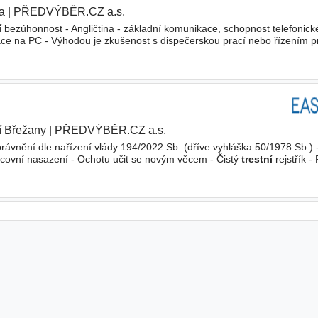
a
|
PŘEDVÝBĚR.CZ a.s.
í
bezúhonnost - Angličtina - základní komunikace, schopnost telefonick
áce na PC - Výhodou je zkušenost s dispečerskou prací nebo řízením p
le a klidně řešit nečekané situace - Organizační
í Břežany
|
PŘEDVÝBĚR.CZ a.s.
právnění dle nařízení vlády 194/2022 Sb. (dříve vyhláška 50/1978 Sb.) 
covní nasazení - Ochotu učit se novým věcem - Čistý
trestní
rejstřík - F
opnost práce ve výškách - Technické znalosti