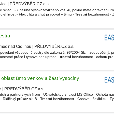
vice
|
PŘEDVÝBĚR.CZ a.s.
|
ve skladu - Obsluha vysokozdvižného vozíku, pokud máte oprávnění P
lehlivost - Flexibilitu a chuť pracovat v týmu -
Trestní
bezúhonnost - 
tu pracovat ve dvousměnném provozu - Výhodou zkušenosti
estra
mec nad Cidlinou
|
PŘEDVÝBĚR.CZ a.s.
povolání všeobecné sestry dle zákona č. 96/2004 Sb. - zodpovědný, pr
mostatné práce i týmové spolupráce -
trestní
bezúhonnost - ochotu pra
ráceného úvazku) -strong-Nabízíme-/strong- - zařazení
oblast Brno venkov a část Vysočiny
o
|
PŘEDVÝBĚR.CZ a.s.
ích u partnerských firem - Uživatelskou znalost MS Office - Ochotu nau
- Řidičský průkaz sk. B -
Trestní
bezúhonnost - Časovou flexibilitu - 
em a pracovat na svém profesním růstu - Spolehlivost