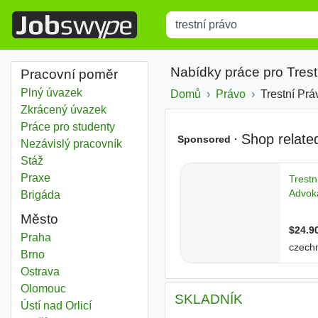
Title
Type 1 or more characters for r
Nabídky práce pro Tres
Pracovní poměr
Plný úvazek
Domů
Právo
Trestní Pr
Zkrácený úvazek
Práce pro studenty
Nezávislý pracovník
Stáž
Praxe
Brigáda
Město
Trestní právo
Praha
Trestní právo
Brno
Trestní právo
Ostrava
Trestní právo
Olomouc
SKLADNÍK
Trestní právo
Ústí nad Orlicí