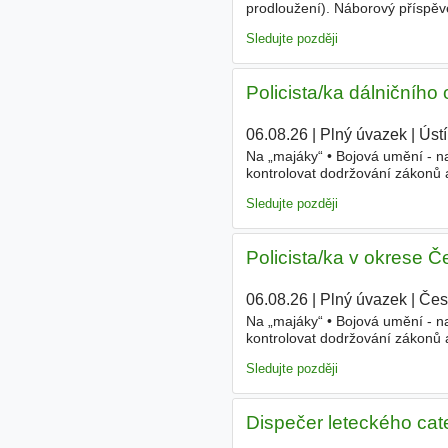
prodloužení). Náborový příspěv
Osmiměsíční odborná příprava 
Sledujte později
Policista/ka dálničníh
06.08.26
|
Plný úvazek
|
Ústí
Na „majáky“ • Bojová umění - na
kontrolovat dodržování zákonů a 
formuláře, informační systémy 
Sledujte později
Policista/ka v okrese 
06.08.26
|
Plný úvazek
|
Čes
Na „majáky“ • Bojová umění - na
kontrolovat dodržování zákonů a 
formuláře, informační systémy 
Sledujte později
Dispečer leteckého cat