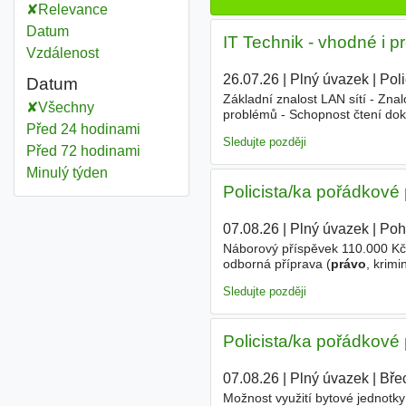
Relevance
Datum
IT Technik - vhodné i p
Vzdálenost
26.07.26
|
Plný úvazek
|
Pol
Datum
Základní znalost LAN sítí - Zna
Všechny
problémů - Schopnost čtení dok
Před 24 hodinami
Nabízíme-/strong- - Zaměstnání v
Sledujte později
Před 72 hodinami
Minulý týden
Policista/ka pořádkové 
07.08.26
|
Plný úvazek
|
Poho
Náborový příspěvek 110.000 Kč.
odborná příprava (
právo
, krimi
při práci ve škole Ministerstva 
Sledujte později
Policista/ka pořádkové 
07.08.26
|
Plný úvazek
|
Bře
Možnost využití bytové jednotky