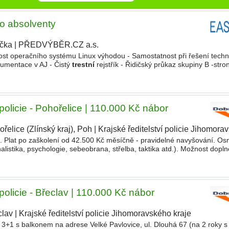
ro absolventy
ička
|
PŘEDVÝBĚR.CZ a.s.
|
lost operačního systému Linux výhodou - Samostatnost při řešení techn
umentace v AJ - Čistý
trestní
rejstřík - Řidičský průkaz skupiny B -stro
e stabilní a rozvíjející se společnosti - Možnost kariérního
policie - Pohořelice | 110.000 Kč nábor
řelice (Zlínský kraj), Poh
|
Krajské ředitelství policie Jihomora
 Plat po zaškolení od 42.500 Kč měsíčně - pravidelné navyšování. Os
nalistika, psychologie, sebeobrana, střelba, taktika atd.). Možnost dopln
vnitra (pro uchazeče s výučním listem). 6
policie - Břeclav | 110.000 Kč nábor
clav
|
Krajské ředitelství policie Jihomoravského kraje
 3+1 s balkonem na adrese Velké Pavlovice, ul. Dlouhá 67 (na 2 roky 