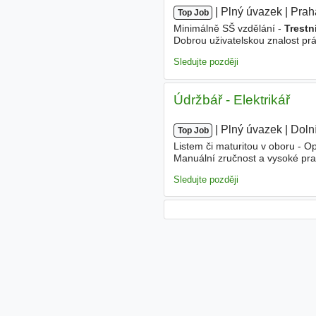
|
|
Plný úvazek
|
Prah
Top Job
Minimálně SŠ vzdělání -
Trestn
Dobrou uživatelskou znalost pr
však podmínkou - Schopnost rych
Sledujte později
Údržbář - Elektrikář
|
|
Plný úvazek
|
Doln
Top Job
Listem či maturitou v oboru - O
Manuální zručnost a vysoké pra
držení havarijních služeb - Sch
Sledujte později