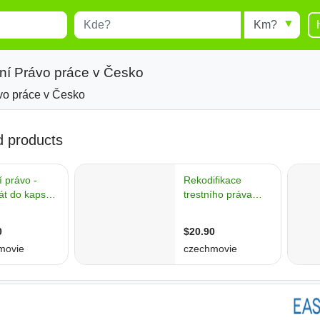
Místo
Radius
esults.
Type 1 or more characters for
results.
tní Právo práce v Česko
ávo práce v Česko