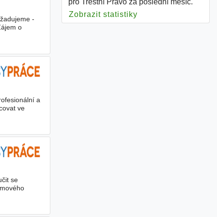
pro Trestní Právo za poslední měsíc.
Zobrazit statistiky
pro Trestní Právo
ožadujeme -
Zájem o
ofesionální a
covat ve
čit se
Týmového