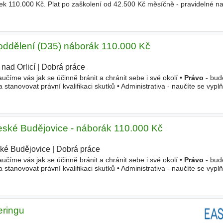
ek 110.000 Kč. Plat po zaškolení od 42.500 Kč měsíčně - pravidelné n
(
právo
, kriminalistika, psychologie, sebeobrana
o oddělení (D35) náborák 110.000 Kč
 nad Orlicí
|
Dobrá práce
učíme vás jak se účinně bránit a chránit sebe i své okolí •
Právo
- bud
stanovovat právní kvalifikaci skutků • Administrativa - naučíte se vypl
a vytvářet
trestní
a přestupkové spisy • Auta a motorky
České Budějovice - náborák 110.000 Kč
ké Budějovice
|
Dobrá práce
učíme vás jak se účinně bránit a chránit sebe i své okolí •
Právo
- bud
stanovovat právní kvalifikaci skutků • Administrativa - naučíte se vypl
a vytvářet
trestní
a přestupkové spisy • Zvířata - po získání
eringu