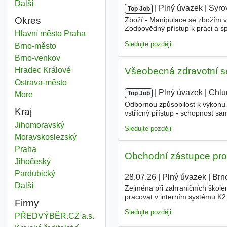
Další
města
|
|
Plný úvazek
|
Syro
Top Job
Okres
Zboží - Manipulace se zbožím 
Zodpovědný přístup k práci a spo
Trestní právo
Hlavní město Praha
Okres
dlouhodobou spolupráci - Ocho
Sledujte později
Trestní právo
Brno-město
Okres
Trestní právo
Brno-venkov
Okres
Trestní právo
Hradec Králové
Okres
Všeobecná zdravotní s
Trestní právo
Ostrava-město
Okres
|
|
Plný úvazek
|
Chlu
Top Job
More
districts
Odbornou způsobilost k výkonu 
Kraj
vstřícný přístup - schopnost sa
směnném provozu (možnost i zk
Trestní právo
Jihomoravský
Kraj
Sledujte později
Trestní právo
Moravskoslezský
Kraj
Trestní právo
Praha
Kraj
Obchodní zástupce pro 
Trestní právo
Jihočeský
Kraj
Trestní právo
Pardubický
Kraj
28.07.26
|
Plný úvazek
|
Brn
Další
kraj
Zejména při zahraničních školen
pracovat v interním systému K2 
Firmy
ducha - Chuť učit se novým věc
Sledujte později
PŘEDVÝBĚR.CZ a.s.