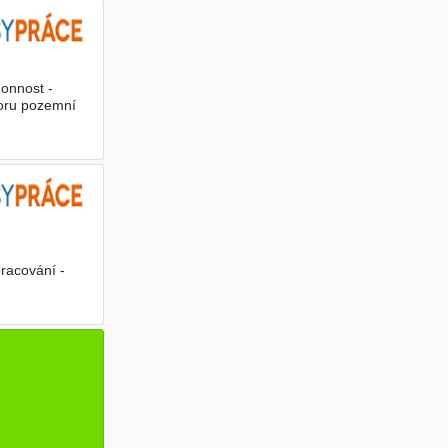
onnost -
boru pozemní
-
racování -