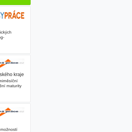
ických
ng-
vského kraje
miměsíční
ění maturity
s možností