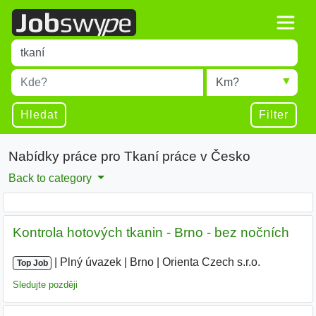
Title
Type 1 or more characters for results.
Místo
Radius
Type 1 or more characters for results.
Hledat
Filter
Nabídky práce pro Tkaní práce v Česko
Back to category
Kontrola hotových tkanin - Brno - bez nočních
|
|
Plný úvazek
|
Brno
|
Orienta Czech s.r.o.
|
Top Job
Sledujte později