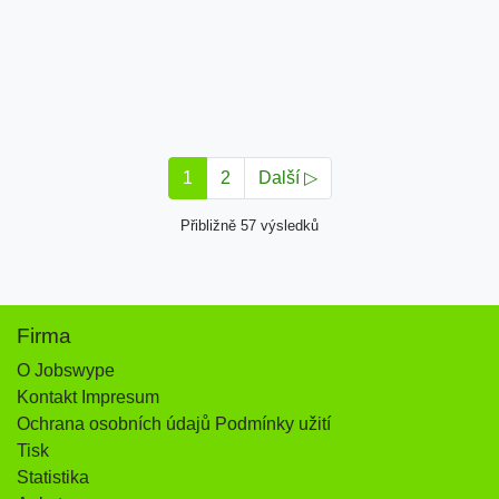
1
2
Další ▷
Přibližně 57 výsledků
Firma
O Jobswype
Kontakt Impresum
Ochrana osobních údajů Podmínky užití
Tisk
Statistika