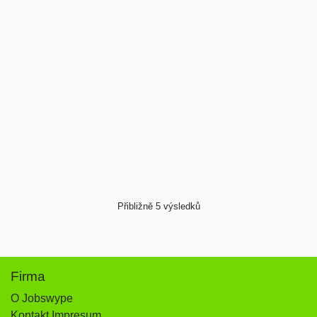
Přibližně 5 výsledků
Firma
O Jobswype
Kontakt Impresum