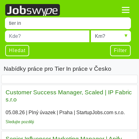
Title
Type 1 or more characters for results.
Místo
Radius
Type 1 or more characters for results.
Hledat
Filter
Nabídky práce pro Tier In práce v Česko
Customer Success Manager, Scaled | IP Fabric
s.r.o
05.08.26
|
Plný úvazek
|
Praha
|
StartupJobs.com s.r.o.
Sledujte později
Senior Influencer Marketing Manager | Apify