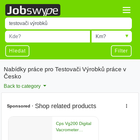
Title
Type 1 or more characters for results.
Místo
Radius
Type 1 or more characters for results.
Hledat
Filter
Nabídky práce pro Testovači Výrobků práce v
Česko
Back to category