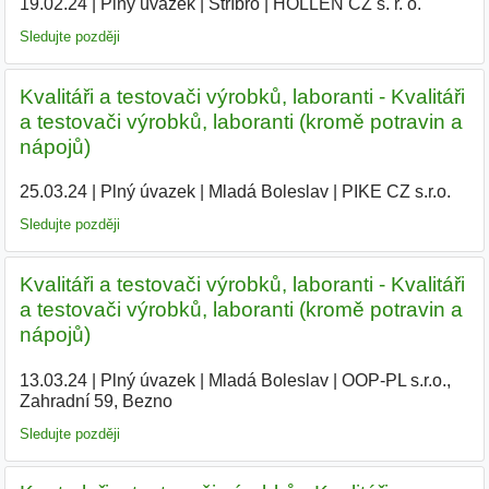
19.02.24
|
Plný úvazek
|
Stříbro
|
HOLLEN CZ s. r. o.
|
Sledujte později
Kvalitáři a testovači výrobků, laboranti - Kvalitáři
a testovači výrobků, laboranti (kromě potravin a
nápojů)
25.03.24
|
Plný úvazek
|
Mladá Boleslav
|
PIKE CZ s.r.o.
|
Sledujte později
Kvalitáři a testovači výrobků, laboranti - Kvalitáři
a testovači výrobků, laboranti (kromě potravin a
nápojů)
13.03.24
|
Plný úvazek
|
Mladá Boleslav
|
OOP-PL s.r.o.,
Zahradní 59, Bezno
|
Sledujte později