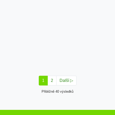
1
2
Další ▷
Přibližně 40 výsledků