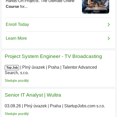
Project System Engineer - TV Broadcasting
|
|
Plný úvazek
|
Praha
|
Talentor Advanced
Top Job
Search, s.r.o.
|
Sledujte později
Senior IT Analyst | Wultra
03.08.26
|
Plný úvazek
|
Praha
|
StartupJobs.com s.r.o.
|
Sledujte později