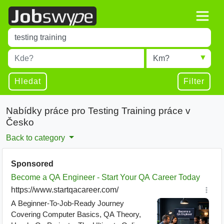
Title
Type 1 or more characters for results.
Místo
Radius
Type 1 or more characters for results.
Hledat
Filter
Nabídky práce pro Testing Training práce v
Česko
Back to category