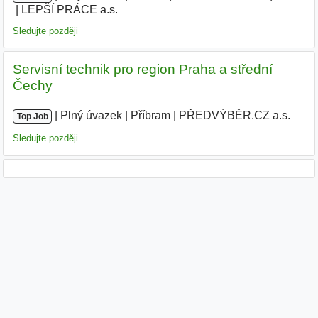
LEPŠÍ PRÁCE a.s.
|
Sledujte později
Servisní technik pro region Praha a střední
Čechy
|
|
Plný úvazek
|
Příbram
|
PŘEDVÝBĚR.CZ a.s.
|
Top Job
Sledujte později