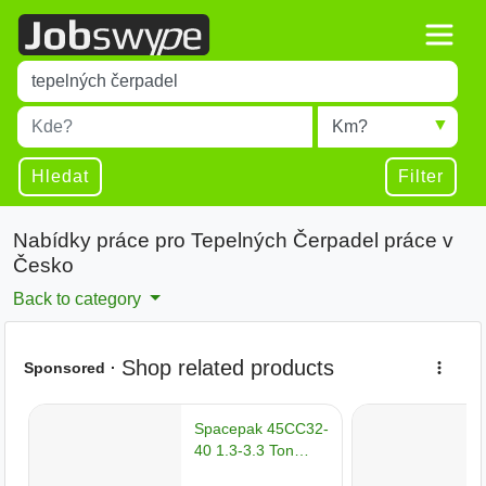
Title
Type 1 or more characters for results.
Místo
Radius
Type 1 or more characters for results.
Hledat
Filter
Nabídky práce pro Tepelných Čerpadel práce v
Česko
Back to category