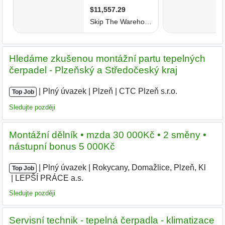
Hledáme zkušenou montážní partu tepelných
čerpadel - Plzeňský a Středočeský kraj
|
|
Plný úvazek
|
Plzeň
|
CTC Plzeň s.r.o.
Top Job
Sledujte později
Montážní dělník • mzda 30 000Kč • 2 směny •
nástupní bonus 5 000Kč
|
|
Plný úvazek
|
Rokycany, Domažlice, Plzeň, Kl
|
Top Job
LEPŠÍ PRÁCE a.s.
|
Sledujte později
Servisní technik - tepelná čerpadla - klimatizace