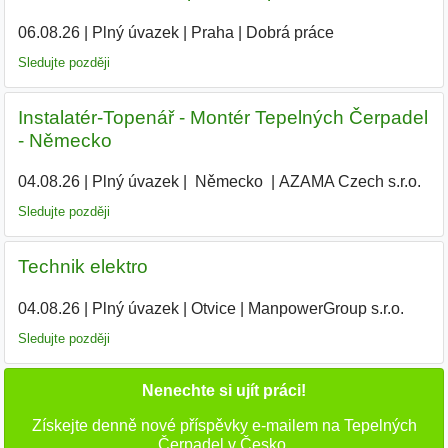
06.08.26
|
Plný úvazek
|
Praha
|
Dobrá práce
Sledujte později
Instalatér-Topenář - Montér Tepelných Čerpadel
- Německo
04.08.26
|
Plný úvazek
|
|
Německo
|
AZAMA Czech s.r.o.
Sledujte později
Technik elektro
04.08.26
|
Plný úvazek
|
Otvice
|
ManpowerGroup s.r.o.
Sledujte později
Nenechte si ujít práci!
Získejte denně nové příspěvky e-mailem na Tepelných
Čerpadel v Česko.