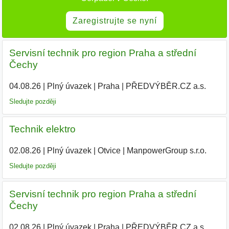
Zaregistrujte se nyní
Servisní technik pro region Praha a střední
Čechy
04.08.26
|
Plný úvazek
|
Praha
|
PŘEDVÝBĚR.CZ a.s.
Sledujte později
Technik elektro
02.08.26
|
Plný úvazek
|
Otvice
|
ManpowerGroup s.r.o.
Sledujte později
Servisní technik pro region Praha a střední
Čechy
02.08.26
|
Plný úvazek
|
Praha
|
PŘEDVÝBĚR.CZ a.s.
|