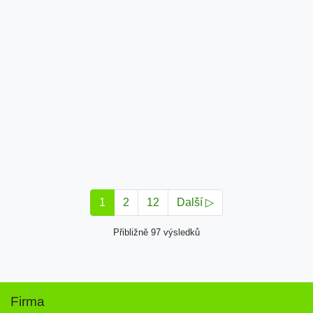
1
2
12
Další ▷
Přibližně 97 výsledků
Firma