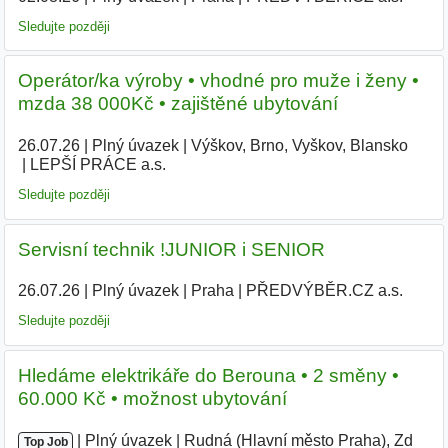
Sledujte později
Operátor/ka výroby • vhodné pro muže i ženy •
mzda 38 000Kč • zajištěné ubytování
26.07.26
|
Plný úvazek
|
Výškov, Brno, Vyškov, Blansko
|
LEPŠÍ PRÁCE a.s.
|
Sledujte později
Servisní technik !JUNIOR i SENIOR
26.07.26
|
Plný úvazek
|
Praha
|
PŘEDVÝBĚR.CZ a.s.
|
Sledujte později
Hledáme elektrikáře do Berouna • 2 směny •
60.000 Kč • možnost ubytování
|
|
Plný úvazek
|
Rudná (Hlavní město Praha), Zd
|
Top Job