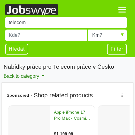
Title
Type 1 or more characters for results.
Místo
Radius
Type 1 or more characters for results.
Hledat
Filter
Nabídky práce pro Telecom práce v Česko
Back to category