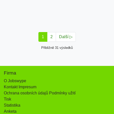
1
2
Další ▷
Přibližně 31 výsledků
Firma
O Jobswype
Kontakt Impresum
Ochrana osobních údajů Podmínky užití
Tisk
Statistika
Anketa