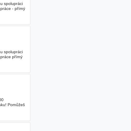
u spolupráci
práce - přímý
u spolupráci
 práce přímý
00
nsku! Pomůžeš
e věnovat