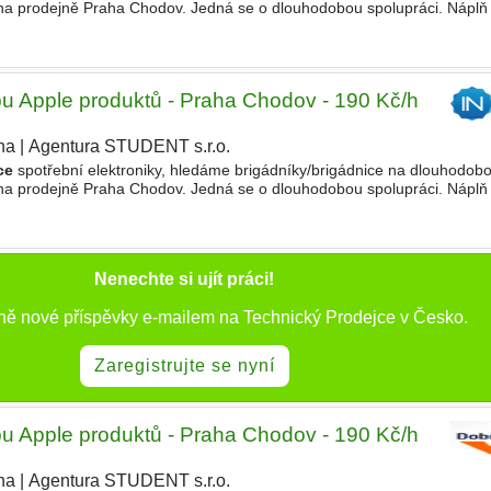
 na prodejně Praha Chodov. Jedná se o dlouhodobou spolupráci. Náplň 
ativní chod pobočky, - pomáhání zákazníkům
pu Apple produktů - Praha Chodov - 190 Kč/h
ha
|
Agentura STUDENT s.r.o.
|
ce
spotřební elektroniky, hledáme brigádníky/brigádnice na dlouhodobo
 na prodejně Praha Chodov. Jedná se o dlouhodobou spolupráci. Náplň
tivní chod pobočky, pomáhání zákazníkům
Nenechte si ujít práci!
ně nové příspěvky e-mailem na Technický Prodejce v Česko.
Zaregistrujte se nyní
pu Apple produktů - Praha Chodov - 190 Kč/h
ha
|
Agentura STUDENT s.r.o.