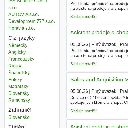
IBS Scherer Czech
Pro klienta, prémiového
prodej
s.r.o.
na asistenci prodeje v e-shopu
prodej zákazníkům, - administr
AUTOVIA s.r.o.
Sledujte později
Development 777 s.r.o.
Horavia s.r.o.
Asistent prodeje e-sho
Cizí jazyky
05.08.26
|
Plný úvazek
|
Pra
Německy
Pro klienta, prémiového
prodej
Anglicky
na asistenci prodeje v e-shopu
Francouzsky
prodej zákazníkům, administra
Sledujte později
Rusky
Španělsky
Sales and Acquisitio
Polsky
Maďarsky
05.08.26
|
Plný úvazek
|
Pra
Slovensky
Do více než 180 zemí světa. A
Rumunsky
spokojených klientů e-shopů. 
nám? Hledáme kolegu/kolegyni 
Zahraničí
Sledujte později
Technický prodejce
Slovensko
Asistent prodeje e-sho
Třídění