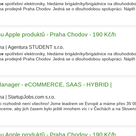
ce
spotřební elektroniky, hledáme brigádníky/brigádnice na dlouhodobo
 na prodejně Praha Chodov. Jedná se o dlouhodobou spolupráci. Náplň 
ativní chod pobočky, - pomáhání zákazníkům
pu Apple produktů - Praha Chodov - 190 Kč/h
ha
|
Agentura STUDENT s.r.o.
|
ce
spotřební elektroniky, hledáme brigádníky/brigádnice na dlouhodobo
 na prodejně Praha Chodov. Jedná se o dlouhodobou spolupráci. Náplň
tivní chod pobočky, pomáhání zákazníkům
n Manager - eCOMMERCE, SAAS - HYBRID |
ha
|
StartupJobs.com s.r.o.
|
 to rozhodně není všechno! Jsme leadrem ve Evropě a máme přes 35 0
Chceme, aby jich časem bylo ještě mnohem víc i v Čechách a na Slove
- žraloka, s dobrým
technickým
a produktovým cítěním, který se bud
pu Apple produktů - Praha Chodov - 190 Kč/h