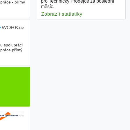
pro Technický Prodejce za poslední
práce - přímý
měsíc.
Zobrazit statistiky
pro Technický Prode
u spolupráci
 práce přímý