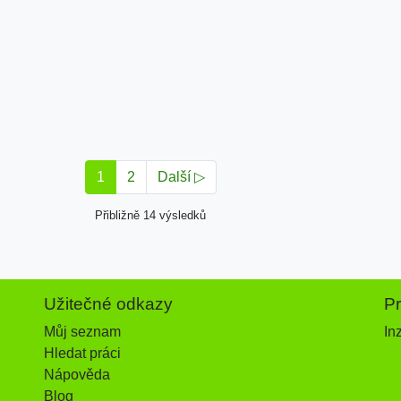
1
2
Další ▷
Přibližně 14 výsledků
Užitečné odkazy
P
Můj seznam
In
Hledat práci
Nápověda
Blog