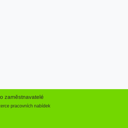
ro zaměstnavatelé
zerce pracovních nabídek