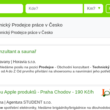
Místo
Radius
esults.
Type 1 or more characters for
results.
nický Prodejce práce v Česko
hnický Prodejce práce v Česko
nzultant a saunař
avany
|
Horavia s.r.o.
ledáme posilu na pozici
Prodejce
- Obchodní konzultant -
Technický
 od A do Z Od prvního přivítání na showroomu a navnímání jeho potřeb
ešení na míru - Tvorba nabídek Příprava cenových kalkulací (rádi
pu Apple produktů - Praha Chodov - 190 Kč/h
ha
|
Agentura STUDENT s.r.o.
ce
spotřební elektroniky, hledáme brigádníky/brigádnice na dlouhodobo