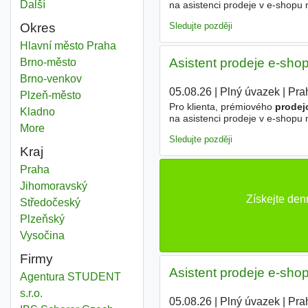
Další
města
na asistenci prodeje v e-shopu
prodej zákazníkům, - administr
Sledujte později
Okres
Technický prodejce
Hlavní město Praha
Okres
Asistent prodeje e-sho
Technický prodejce
Brno-město
Okres
Technický prodejce
Brno-venkov
Okres
05.08.26
|
Plný úvazek
|
Pra
Technický prodejce
Plzeň-město
Okres
Pro klienta, prémiového
prodej
Technický prodejce
Kladno
Okres
na asistenci prodeje v e-shopu
More
districts
prodej zákazníkům, administra
Sledujte později
Kraj
Technický prodejce
Praha
Kraj
Technický prodejce
Jihomoravský
Kraj
Získejte den
Technický prodejce
Středočeský
Kraj
Technický prodejce
Plzeňský
Kraj
Technický prodejce
Vysočina
Kraj
Firmy
Asistent prodeje e-sho
Agentura STUDENT
s.r.o.
05.08.26
|
Plný úvazek
|
Pra