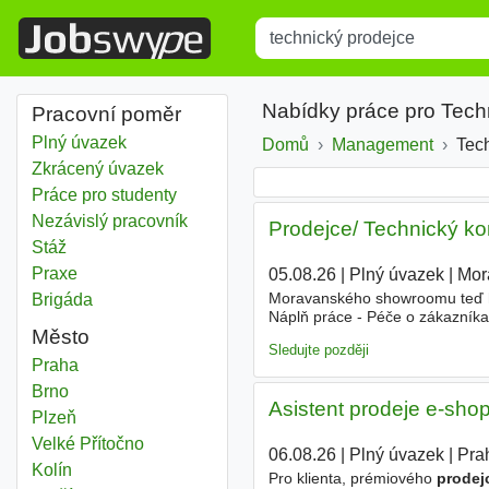
Title
Type 1 or more characters for r
Nabídky práce pro Tech
Pracovní poměr
Plný úvazek
Domů
Management
Tec
Zkrácený úvazek
Práce pro studenty
Nezávislý pracovník
Prodejce/ Technický ko
Stáž
Praxe
05.08.26
|
Plný úvazek
|
Mor
Moravanského showroomu teď h
Brigáda
Náplň práce - Péče o zákazníka
Město
prezentaci produktů a nabídku ř
Sledujte později
Technický prodejce
Praha
Technický prodejce
Brno
Asistent prodeje e-sho
Technický prodejce
Plzeň
Technický prodejce
Velké Přítočno
06.08.26
|
Plný úvazek
|
Pra
Technický prodejce
Kolín
Pro klienta, prémiového
prodej