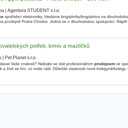
ha
|
Agentura STUDENT s.r.o.
|
ce
spotřební elektroniky, hledáme brigádníky/brigádnice na dlouhodobo
 na prodejně Praha Chodov. Jedná se o dlouhodobou spolupráci. Náplň 
ativní chod pobočky, - pomáhání zákazníkům
ovatelských potřeb, krmiv a mazlíčků
o
|
Pet Planet s.r.o.
dávat Vaše znalosti? Nebojte se stát profesionálním
prodejcem
ve spe
a živit se tím, co máte rádi. Důležité vlastnosti nové kolegyně/kolegy -
ný přehled, samostatnost, ochota učit