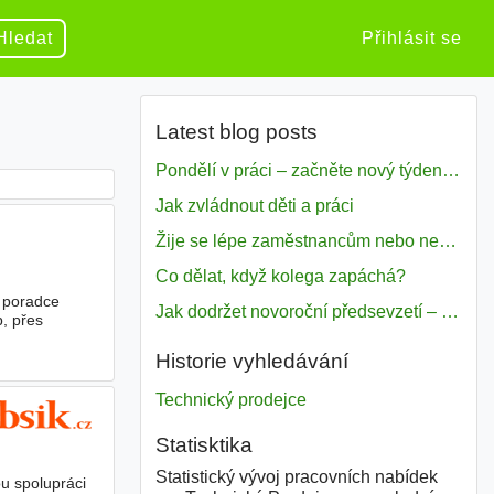
Hledat
Přihlásit se
Latest blog posts
Pondělí v práci – začněte nový týden s motivací
Jak zvládnout děti a práci
Žije se lépe zaměstnancům nebo nezavislým pracovníkům
Co dělat, když kolega zapáchá?
poradce
Jak dodržet novoroční předsevzetí – naše tipy pro dobrý začátek roku 2018
, přes
Historie vyhledávání
Technický prodejce
Statisktika
Statistický vývoj pracovních nabídek
u spolupráci