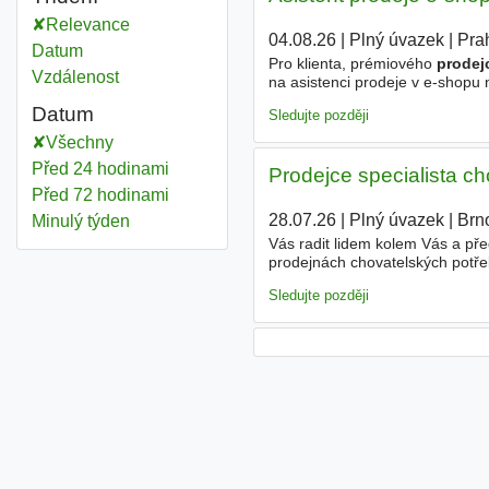
Relevance
04.08.26
|
Plný úvazek
|
Pra
Datum
Pro klienta, prémiového
prodej
Vzdálenost
na asistenci prodeje v e-shopu
prodej zákazníkům, - administr
Datum
Sledujte později
Všechny
Před 24 hodinami
Prodejce specialista ch
Před 72 hodinami
28.07.26
|
Plný úvazek
|
Brn
Minulý týden
Vás radit lidem kolem Vás a pře
prodejnách chovatelských potřeb 
férovost, flexibilita - ♥ všeobec
Sledujte později