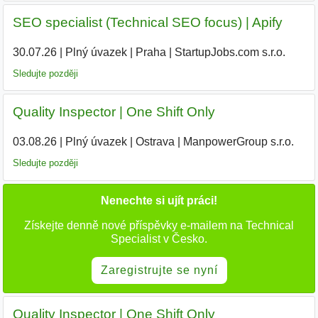
SEO specialist (Technical SEO focus) | Apify
30.07.26
|
Plný úvazek
|
Praha
|
StartupJobs.com s.r.o.
Sledujte později
Quality Inspector | One Shift Only
03.08.26
|
Plný úvazek
|
Ostrava
|
ManpowerGroup s.r.o.
Sledujte později
Nenechte si ujít práci!
Získejte denně nové příspěvky e-mailem na Technical
Specialist v Česko.
Zaregistrujte se nyní
Quality Inspector | One Shift Only