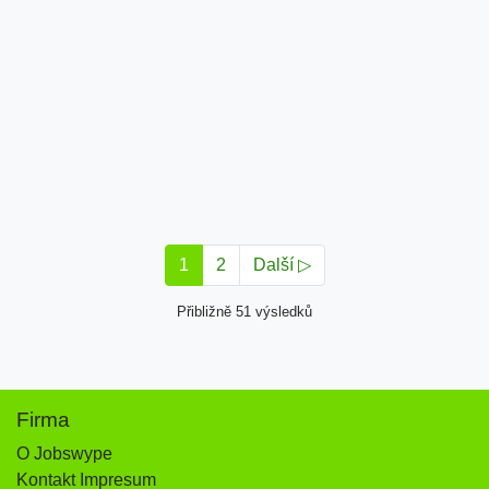
1
2
Další ▷
Přibližně 51 výsledků
Firma
O Jobswype
Kontakt Impresum