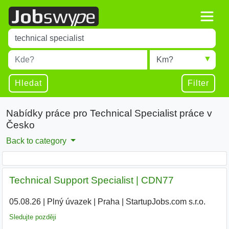
Title
Type 1 or more characters for results.
Místo
Radius
Type 1 or more characters for results.
Hledat
Filter
Nabídky práce pro Technical Specialist práce v
Česko
Back to category
Technical Support Specialist | CDN77
05.08.26
|
Plný úvazek
|
Praha
|
StartupJobs.com s.r.o.
Sledujte později