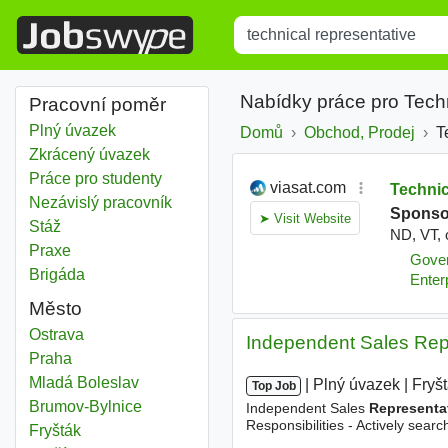
Title
Type 1 or more characters for r
Nabídky práce pro Tech
Pracovní poměr
Plný úvazek
Domů
Obchod, Prodej
T
Zkrácený úvazek
Práce pro studenty
Nezávislý pracovník
Stáž
Praxe
Brigáda
Město
Technical representative
Ostrava
Independent Sales Rep
Technical representative
Praha
Technical representative
Mladá Boleslav
|
|
Plný úvazek
|
Fryš
Top Job
Technical representative
Brumov-Bylnice
Independent Sales
Representa
Responsibilities - Actively sea
Technical representative
Fryšták
Italy, Scandinavia, the UK and 