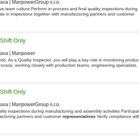
rava
|
ManpowerGroup s.r.o.
 team culture Perform in-process and final quality inspections during
pate in inspections together with manufacturing partners and customer
nce with
technical
documentation, specifications
Shift Only
rava
|
Manpower
. As a Quality Inspector, you will play a key role in monitoring product
ocess, working closely with production teams, engineering specialists,
ntatives
. - Perform in-process and final quality
Shift Only
rava
|
ManpowerGroup s.r.o.
lity inspections during manufacturing and assembly activities Participat
facturing partners and customer
representatives
Verify compliance wi
and quality requirements Identify, document