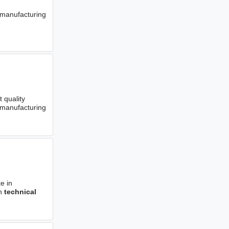
 manufacturing
 quality
 manufacturing
e in
th
technical