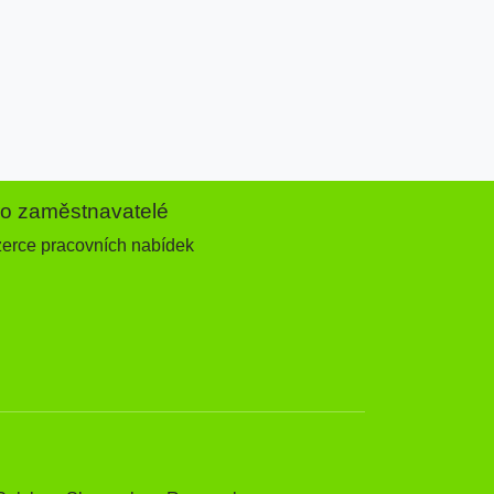
ro zaměstnavatelé
zerce pracovních nabídek