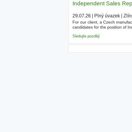
Independent Sales Rep
29.07.26
|
Plný úvazek
|
Zlín
For our client, a Czech manufac
candidates for the position of 
in international markets. Job Res
Sledujte později