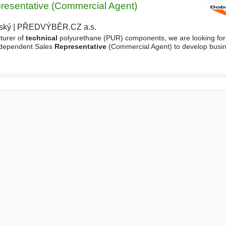
resentative (Commercial Agent)
ský
|
PŘEDVÝBĚR.CZ a.s.
turer of
technical
polyurethane (PUR) components, we are looking for
Independent Sales
Representative
(Commercial Agent) to develop busine
ponsibilities - Actively search for new