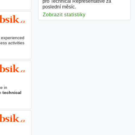
pro Technical Representative za
poslední měsíc.
Zobrazit statistiky
pro Technical Repre
 experienced
ss activities
e in
th
technical