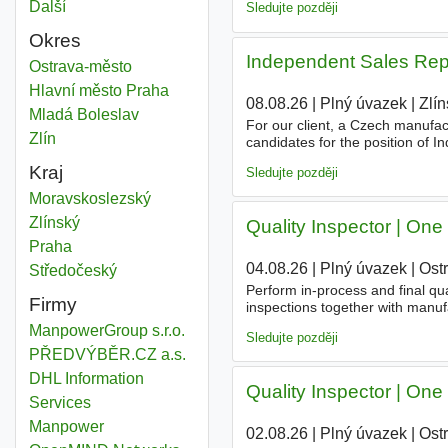
Další
města
Sledujte později
Okres
Independent Sales Rep
Technical representative
Ostrava-město
Okres
Technical representative
Hlavní město Praha
Okres
08.08.26
|
Plný úvazek
|
Zlín
Technical representative
Mladá Boleslav
Okres
For our client, a Czech manufac
Technical representative
Zlín
Okres
candidates for the position of 
in international markets. Job Res
Kraj
Sledujte později
Technical representative
Moravskoslezský
Kraj
Technical representative
Zlínský
Kraj
Quality Inspector | One 
Technical representative
Praha
Kraj
04.08.26
|
Plný úvazek
|
Ost
Technical representative
Středočeský
Kraj
Perform in-process and final qua
Firmy
inspections together with manu
documentation, specifications, 
ManpowerGroup s.r.o.
Sledujte později
PŘEDVÝBĚR.CZ a.s.
DHL Information
Quality Inspector | One 
Services
Manpower
02.08.26
|
Plný úvazek
|
Ost