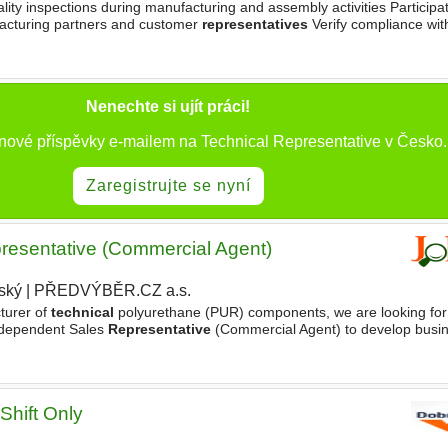
lity inspections during manufacturing and assembly activities Participat
facturing partners and customer
representatives
Verify compliance wi
and quality requirements Identify, document
Nenechte si ujít práci!
 nové příspěvky e-mailem na Technical Representative v Česko.
Zaregistrujte se nyní
resentative (Commercial Agent)
ský
|
PŘEDVÝBĚR.CZ a.s.
|
turer of
technical
polyurethane (PUR) components, we are looking for
Independent Sales
Representative
(Commercial Agent) to develop busine
ponsibilities - Actively search for new
Shift Only