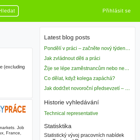
Hledat
Přihlásit se
Latest blog posts
Pondělí v práci – začněte nový týden s motivací
Jak zvládnout děti a práci
Žije se lépe zaměstnancům nebo nezavislým pracovníkům
Co dělat, když kolega zapáchá?
Jak dodržet novoroční předsevzetí – naše tipy pro dobrý začátek roku 2018
Historie vyhledávání
Technical representative
Statisktika
 markets. Job
ux, France,
Statistický vývoj pracovních nabídek