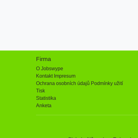
Firma
O Jobswype
Kontakt Impresum
Ochrana osobních údajů Podmínky užití
Tisk
Statistika
Anketa