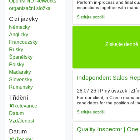
OpenMIND Networks,
Perform in-process and final qua
inspections together with manu
organizační složka
documentation, specifications, 
Sledujte později
Cizí jazyky
Německy
Anglicky
Francouzsky
Získejte denně
Rusky
Španělsky
Polsky
Maďarsky
Independent Sales Rep
Slovensky
Rumunsky
28.07.26
|
Plný úvazek
|
Zlín
Třídění
For our client, a Czech manufac
candidates for the position of 
Relevance
in international markets. Job Res
Sledujte později
Datum
Vzdálenost
Quality Inspector | One 
Datum
Všechny