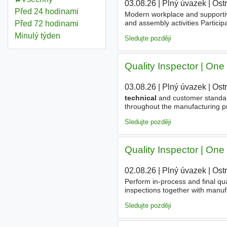
03.08.26
|
Plný úvazek
|
Ost
Před 24 hodinami
Modern workplace and supportive
and assembly activities Partici
Před 72 hodinami
representatives
Verify complia
Minulý týden
Sledujte později
Quality Inspector | One 
03.08.26
|
Plný úvazek
|
Ost
technical
and customer standards
throughout the manufacturing pr
partners, and customer
represe
Sledujte později
Quality Inspector | One 
02.08.26
|
Plný úvazek
|
Ost
Perform in-process and final qua
inspections together with manu
documentation, specifications, 
Sledujte později