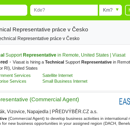
Místo
Radius
esults.
Type 1 or more characters for
results.
nical Representative práce v Česko
echnical Representative práce v Česko
resentative (Commercial Agent)
ták, Vizovice, Napajedla
|
PŘEDVÝBĚR.CZ a.s.
tive
(Commercial Agent) to develop business activities in international
rch for new business opportunities in your assigned region (DACH, Benel
Ireland) - Find and develop cooperation