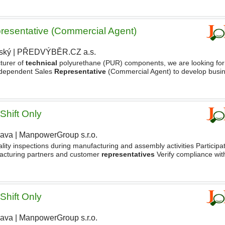
resentative (Commercial Agent)
ský
|
PŘEDVÝBĚR.CZ a.s.
turer of
technical
polyurethane (PUR) components, we are looking for
Independent Sales
Representative
(Commercial Agent) to develop busine
ponsibilities - Actively search for new
Shift Only
rava
|
ManpowerGroup s.r.o.
lity inspections during manufacturing and assembly activities Participat
facturing partners and customer
representatives
Verify compliance wi
and quality requirements Identify, document
Shift Only
rava
|
ManpowerGroup s.r.o.