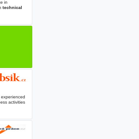
e in
th
technical
 experienced
ss activities