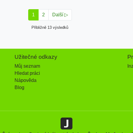
1
2
Další ▷
Přibližně 13 výsledků
Užitečné odkazy
P
Můj seznam
In
Hledat práci
Nápověda
Blog