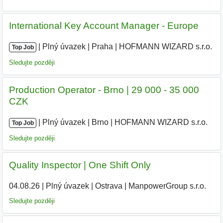
International Key Account Manager - Europe
|
|
Plný úvazek
|
Praha
|
HOFMANN WIZARD s.r.o.
|
Top Job
Sledujte později
Production Operator - Brno | 29 000 - 35 000
CZK
|
|
Plný úvazek
|
Brno
|
HOFMANN WIZARD s.r.o.
|
Top Job
Sledujte později
Quality Inspector | One Shift Only
04.08.26
|
Plný úvazek
|
Ostrava
|
ManpowerGroup s.r.o.
Sledujte později