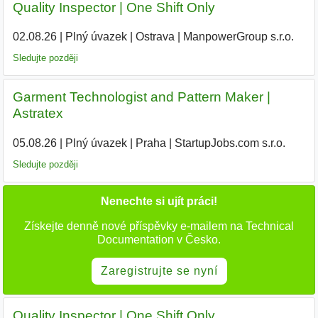
Quality Inspector | One Shift Only
02.08.26
|
Plný úvazek
|
Ostrava
|
ManpowerGroup s.r.o.
Sledujte později
Garment Technologist and Pattern Maker |
Astratex
05.08.26
|
Plný úvazek
|
Praha
|
StartupJobs.com s.r.o.
Sledujte později
Nenechte si ujít práci!
Získejte denně nové příspěvky e-mailem na Technical
Documentation v Česko.
Zaregistrujte se nyní
Quality Inspector | One Shift Only