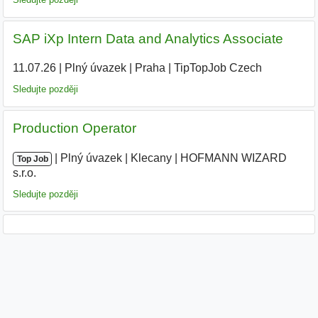
SAP iXp Intern Data and Analytics Associate
11.07.26
|
Plný úvazek
|
Praha
|
TipTopJob Czech
|
Sledujte později
Production Operator
|
|
Plný úvazek
|
Klecany
|
HOFMANN WIZARD
Top Job
s.r.o.
|
Sledujte později