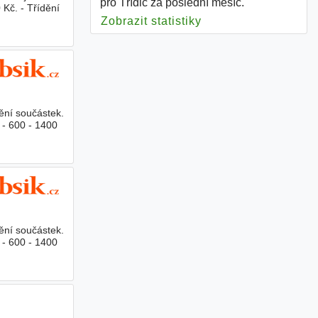
pro Třídič za poslední měsíc.
Kč. - Třídění
Zobrazit statistiky
pro Třídič
ění součástek.
 - 600 - 1400
ění součástek.
 - 600 - 1400