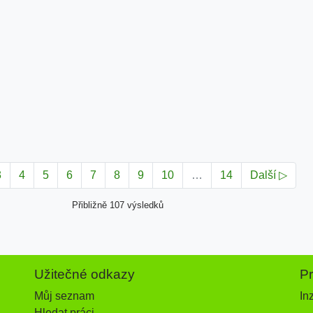
3
4
5
6
7
8
9
10
…
14
Další ▷
Přibližně 107 výsledků
Užitečné odkazy
P
Můj seznam
In
Hledat práci