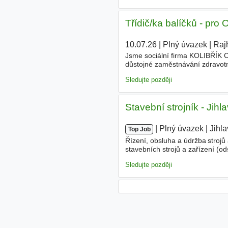
Třídič/ka balíčků - pro
10.07.26
|
Plný úvazek
|
Raj
Jsme sociální firma KOLIBŘÍK CS
důstojné zaměstnávání zdravotn
prostředí, ve kterém zdravotní
Sledujte později
Stavební strojník - Jihla
|
|
Plný úvazek
|
Jihl
Top Job
Řízení, obsluha a údržba strojů 
stavebních strojů a zařízení (o
příchodu/odchodu Další souvise
Sledujte později