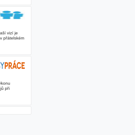
ší vizí je
 v přátelském
výkonu
ů při