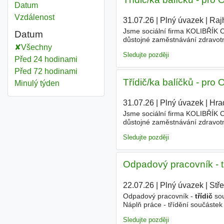
Datum
Vzdálenost
31.07.26
|
Plný úvazek
|
Raj
Jsme sociální firma KOLIBŘÍK CS
Datum
důstojné zaměstnávání zdravotn
Všechny
prostředí, ve kterém zdravotní
Sledujte později
Před 24 hodinami
Před 72 hodinami
Třídič/ka balíčků - pro
Minulý týden
31.07.26
|
Plný úvazek
|
Hra
Jsme sociální firma KOLIBŘÍK CS
důstojné zaměstnávání zdravotn
prostředí, ve kterém zdravotní
Sledujte později
Odpadový pracovník - t
22.07.26
|
Plný úvazek
|
Stř
Odpadový pracovník -
třídič
sou
Náplň práce - třídění součástek
(pouze ranní směna) Požadujeme
Sledujte později