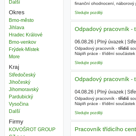
Další
města
finanční ohodnocení, náborový 
balíků - Manipulace se zásilkam
Okres
Sledujte později
Třídič
Brno-město
Okres
Třídič
Jihlava
Okres
Odpadový pracovník - t
Třídič
Hradec Králové
Okres
06.08.26
|
Plný úvazek
|
Stř
Třídič
Brno-venkov
Okres
Odpadový pracovník -
třídič
sou
Třídič
Frýdek-Místek
Okres
Náplň práce - třídění součástek
More
districts
(pouze ranní směna) Požadujeme
Sledujte později
Kraj
Třídič
Středočeský
Kraj
Odpadový pracovník - t
Třídič
Jihočeský
Kraj
Třídič
Jihomoravský
Kraj
04.08.26
|
Plný úvazek
|
Stř
Třídič
Pardubický
Kraj
Odpadový pracovník -
třídič
sou
Náplň práce - třídění součástek
Třídič
Vysočina
Kraj
(pouze ranní směna) Požadujeme
Další
kraj
Sledujte později
Firmy
Pracovník třídicího cen
KOVOŠROT GROUP