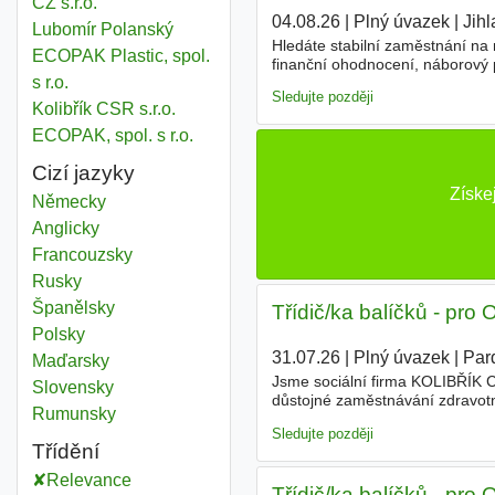
CZ s.r.o.
04.08.26
|
Plný úvazek
|
Jihl
Lubomír Polanský
Hledáte stabilní zaměstnání na 
ECOPAK Plastic, spol.
finanční ohodnocení, náborový 
s r.o.
balíků • manipulace se zásilkam
Sledujte později
Kolibřík CSR s.r.o.
ECOPAK, spol. s r.o.
Cizí jazyky
Získe
Německy
Anglicky
Francouzsky
Rusky
Španělsky
Třídič/ka balíčků - pro
Polsky
31.07.26
|
Plný úvazek
|
Par
Maďarsky
Jsme sociální firma KOLIBŘÍK CS
Slovensky
důstojné zaměstnávání zdravotn
Rumunsky
prostředí, ve kterém zdravotní
Sledujte později
Třídění
Relevance
Třídič/ka balíčků - pro