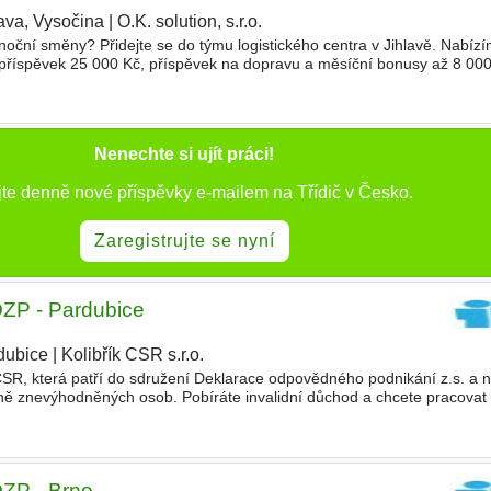
ava, Vysočina
|
O.K. solution, s.r.o.
|
noční směny? Přidejte se do týmu logistického centra v Jihlavě. Nabíz
příspěvek 25 000 Kč, příspěvek na dopravu a měsíční bonusy až 8 000 K
i v souladu s platnými normami a interními p
Nenechte si ujít práci!
jte denně nové příspěvky e-mailem na Třídič v Česko.
Zaregistrujte se nyní
 OZP - Pardubice
dubice
|
Kolibřík CSR s.r.o.
|
R, která patří do sdružení Deklarace odpovědného podnikání z.s. a na
ě znevýhodněných osob. Pobíráte invalidní důchod a chcete pracovat
 hendikep není překážkou? Hledáte práci na zkrácen
 OZP - Brno