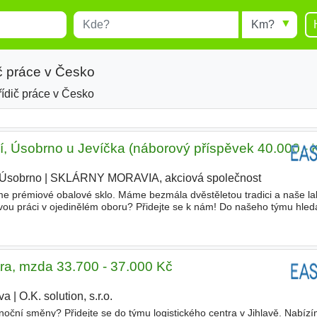
Místo
Radius
esults.
Type 1 or more characters for
results.
č práce v Česko
řídič práce v Česko
hví, Úsobrno u Jevíčka (náborový příspěvek 40.000,- 
Úsobrno
|
SKLÁRNY MORAVIA, akciová společnost
|
e prémiové obalové sklo. Máme bezmála dvěstěletou tradici a naše la
vou práci v ojedinělém oboru? Přidejte se k nám! Do našeho týmu hle
a balič/ka lahví Co bude vaší náplní práce? Třídění
tra, mzda 33.700 - 37.000 Kč
ava
|
O.K. solution, s.r.o.
|
noční směny? Přidejte se do týmu logistického centra v Jihlavě. Nabíz