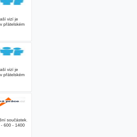
ší vizí je
 v přátelském
ší vizí je
 v přátelském
ění součástek.
 - 600 - 1400