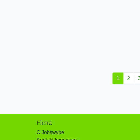
1
2
Firma
O Jobswype
Kontakt Impresum