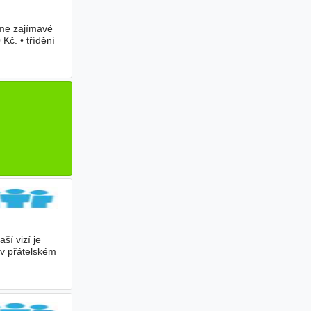
íme zajímavé
č. • třídění
ší vizí je
 v přátelském