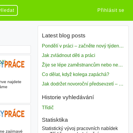
Hledat
Přihlásit se
Latest blog posts
Pondělí v práci – začněte nový týden s motivací
Jak zvládnout děti a práci
Kč)
Žije se lépe zaměstnancům nebo nezavislým pracovníkům
Co dělat, když kolega zapáchá?
hve najdete
Jak dodržet novoroční předsevzetí – naše tipy pro dobrý začátek roku 2018
dáme
Historie vyhledávání
Třídič
Statisktika
Statistický vývoj pracovních nabídek
íme zajímavé