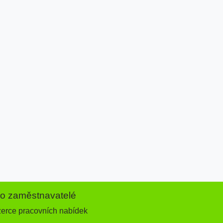
ro zaměstnavatelé
zerce pracovních nabídek