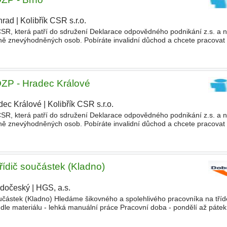
hrad
|
Kolibřík CSR s.r.o.
|
R, která patří do sdružení Deklarace odpovědného podnikání z.s. a na
ě znevýhodněných osob. Pobíráte invalidní důchod a chcete pracovat
 hendikep není překážkou? Hledáte práci na zkrácen
 OZP - Hradec Králové
dec Králové
|
Kolibřík CSR s.r.o.
|
R, která patří do sdružení Deklarace odpovědného podnikání z.s. a na
ě znevýhodněných osob. Pobíráte invalidní důchod a chcete pracovat
 hendikep není překážkou? Hledáte práci na zkrácen
řídič součástek (Kladno)
edočeský
|
HGS, a.s.
částek (Kladno) Hledáme šikovného a spolehlivého pracovníka na tříd
 dle materiálu - lehká manuální práce Pracovní doba - pondělí až pátek
 - Spolehlivost a pečlivost