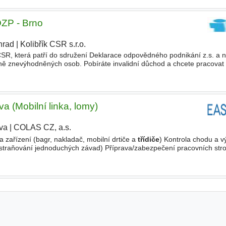
 OZP - Brno
hrad
|
Kolibřík CSR s.r.o.
|
R, která patří do sdružení Deklarace odpovědného podnikání z.s. a na
ě znevýhodněných osob. Pobíráte invalidní důchod a chcete pracovat
 hendikep není překážkou? Hledáte práci na zkrácen
va (Mobilní linka, lomy)
ava
|
COLAS CZ, a.s.
a zařízení (bagr, nakladač, mobilní drtiče a
třídiče
) Kontrola chodu a 
dstraňování jednoduchých závad) Příprava/zabezpečení pracovních stroj
jící práce v lomech Budete pracovat nejčastěji