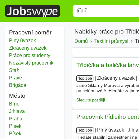
Title
Type 1 or more characters for r
Nabídky práce pro Třídi
Pracovní poměr
Plný úvazek
Domů
Textilní průmysl
T
Zkrácený úvazek
Práce pro studenty
Nezávislý pracovník
Třídič/ka a balič/ka la
Stáž
Praxe
|
|
Zkrácený úvazek
|
Top Job
Brigáda
Jsme Sklárny Moravia a vyrábím
po celém světě. Hledáte zajíma
Město
pracovníky na pozici
Třídič
/ka 
Sledujte později
Třídič
Brno
Třídič
Jihlava
Pracovník třídicího cen
Třídič
Praha
Třídič
Písek
|
|
Plný úvazek
|
Jihl
Top Job
Třídič
Písek
Hledáte stabilní zaměstnání na 