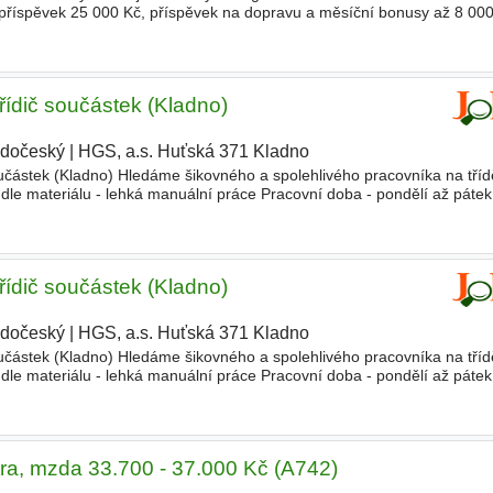
příspěvek 25 000 Kč, příspěvek na dopravu a měsíční bonusy až 8 000 
i v souladu s platnými normami a interními p
řídič součástek (Kladno)
edočeský
|
HGS, a.s. Huťská 371 Kladno
částek (Kladno) Hledáme šikovného a spolehlivého pracovníka na tříd
 dle materiálu - lehká manuální práce Pracovní doba - pondělí až pátek
 - Spolehlivost a pečlivost
řídič součástek (Kladno)
edočeský
|
HGS, a.s. Huťská 371 Kladno
|
částek (Kladno) Hledáme šikovného a spolehlivého pracovníka na tříd
 dle materiálu - lehká manuální práce Pracovní doba - pondělí až pátek
 - Spolehlivost a pečlivost
tra, mzda 33.700 - 37.000 Kč (A742)