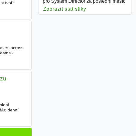
pro System Director za poslední měsíc.
t tvořit
Zobrazit statistiky
pro System Director
 users across
Teams -
zu
olení
lu; denní