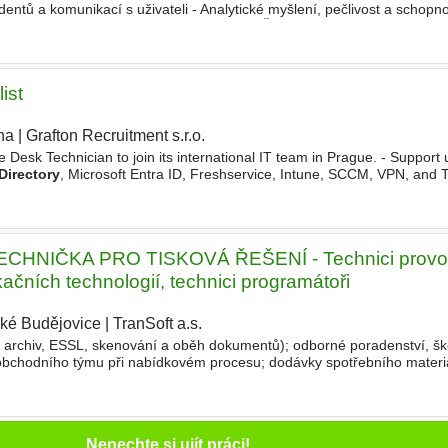
entů a komunikací s uživateli - Analytické myšlení, pečlivost a schopnos
ační schopnosti a
systematický
přístup - Češtinu
ist
ha
|
Grafton Recruitment s.r.o.
|
ce Desk Technician to join its international IT team in Prague. - Support
Directory
, Microsoft Entra ID, Freshservice, Intune, SCCM, VPN, and 
rt via phone, email, chat, and ITSM
CHNIČKA PRO TISKOVÁ ŘEŠENÍ - Technici provo
čních technologií, technici programátoři
ké Budějovice
|
TranSoft a.s.
|
í archiv, ESSL, skenování a oběh dokumentů); odborné poradenství, šk
obchodního týmu při nabídkovém procesu; dodávky spotřebního materiá
 regionu;
systematické
odborné vzdělávání a práce na osobním
Nenechte si ujít práci!