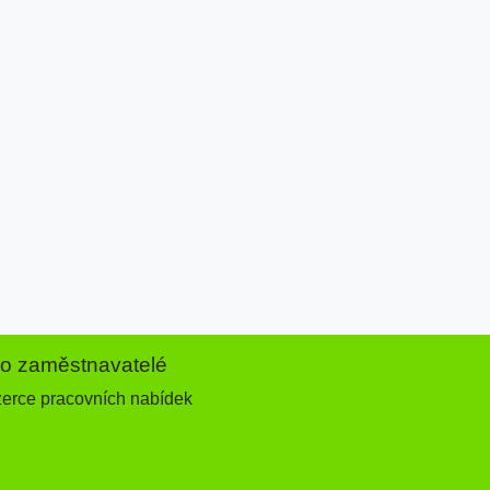
ro zaměstnavatelé
zerce pracovních nabídek