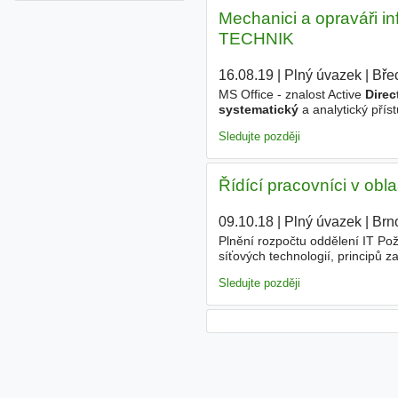
Mechanici a opraváři i
TECHNIK
16.08.19
|
Plný úvazek
|
Bře
MS Office - znalost Active
Direc
systematický
a analytický přís
věci, samostatnost, spolupráce 
Sledujte později
Řídící pracovníci v obla
09.10.18
|
Plný úvazek
|
Brn
Plnění rozpočtu oddělení IT Pož
síťových technologií, principů
2016, Active
Directory
, IIS, Li
Sledujte později