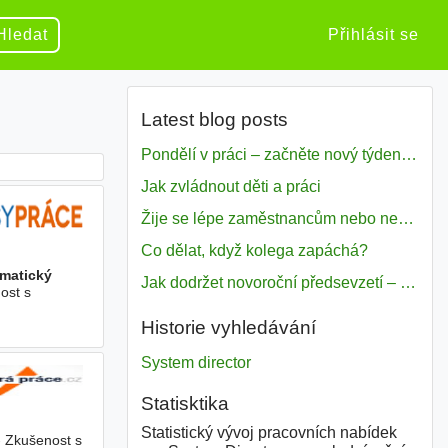
Hledat
Přihlásit se
Latest blog posts
Pondělí v práci – začněte nový týden s motivací
Jak zvládnout děti a práci
Žije se lépe zaměstnancům nebo nezavislým pracovníkům
Co dělat, když kolega zapáchá?
matický
Jak dodržet novoroční předsevzetí – naše tipy pro dobrý začátek roku 2018
ost s
Historie vyhledávání
System director
Statisktika
Statistický vývoj pracovních nabídek
- Zkušenost s