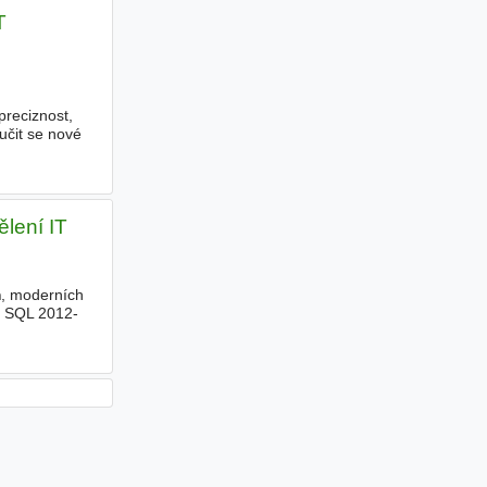
T
preciznost,
učit se nové
ělení IT
m
, moderních
S SQL 2012-