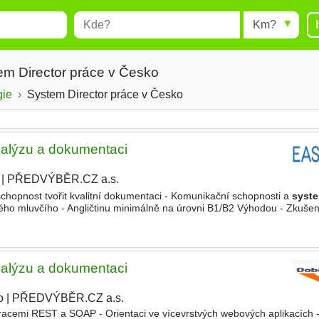
Místo
Radius
esults.
Type 1 or more characters for
results.
em Director práce v Česko
gie
System Director práce v Česko
analýzu a dokumentaci
|
PŘEDVÝBĚR.CZ a.s.
 schopnost tvořit kvalitní dokumentaci - Komunikační schopnosti a
syste
ilého mluvčího - Angličtinu minimálně na úrovni B1/B2 Výhodou - Zkušen
aplikací - Znalost Enterprise Architect, Hibernate/JPA
analýzu a dokumentaci
o
|
PŘEDVÝBĚR.CZ a.s.
gracemi REST a SOAP - Orientaci ve vícevrstvých webových aplikacích 