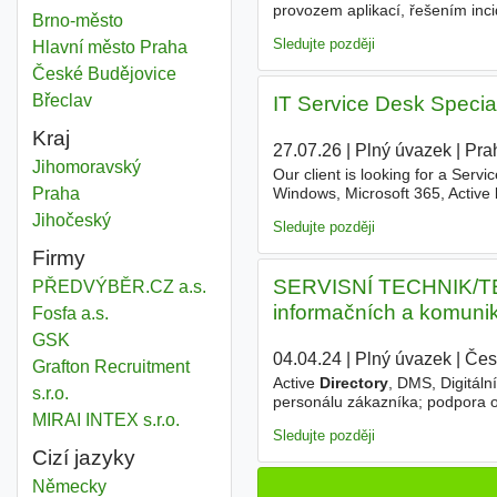
provozem aplikací, řešením incid
System director
Brno-město
Okres
kvalitní dokumentaci - Komunik
Sledujte později
System director
Hlavní město Praha
Okres
System director
České Budějovice
Okres
System director
Břeclav
Okres
IT Service Desk Special
Kraj
27.07.26
|
Plný úvazek
|
Pra
System director
Jihomoravský
Kraj
Our client is looking for a Servi
System director
Praha
Kraj
Windows, Microsoft 365, Active
Provide 1st line technical suppo
System director
Jihočeský
Kraj
Sledujte později
Firmy
SERVISNÍ TECHNIK/TE
PŘEDVÝBĚR.CZ a.s.
informačních a komunika
Fosfa a.s.
GSK
04.04.24
|
Plný úvazek
|
Čes
Grafton Recruitment
Active
Directory
, DMS, Digitáln
s.r.o.
personálu zákazníka; podpora 
MIRAI INTEX s.r.o.
cestování za zákazníky v rámci
Sledujte později
Cizí jazyky
Německy