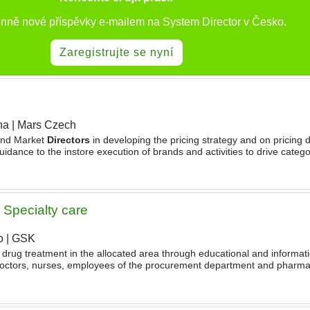
enně nové příspěvky e-mailem na System Director v Česko.
Zaregistrujte se nyní
ha
|
Mars Czech
|
 and Market
Directors
in developing the pricing strategy and on pricing d
idance to the instore execution of brands and activities to drive categ
delines for the business unit and monitor
Specialty care
o
|
GSK
|
drug treatment in the allocated area through educational and informatio
doctors, nurses, employees of the procurement department and pharmac
tors and persons authorized to trade in medicinal