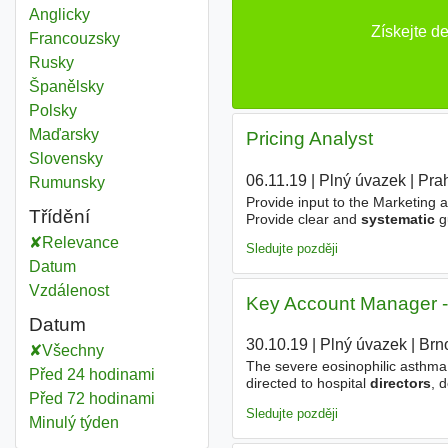
Anglicky
Získejte d
Francouzsky
Rusky
Španělsky
Polsky
Maďarsky
Pricing Analyst
Slovensky
06.11.19
|
Plný úvazek
|
Pra
Rumunsky
Provide input to the Marketing
Třídění
Provide clear and
systematic
gu
Define the price positioning gui
Relevance
Sledujte později
Datum
Vzdálenost
Key Account Manager - 
Datum
30.10.19
|
Plný úvazek
|
Brn
Všechny
The severe eosinophilic asthma 
Před 24 hodinami
directed to hospital
directors
, 
Před 72 hodinami
Promotion of our product to doc
Sledujte později
Minulý týden