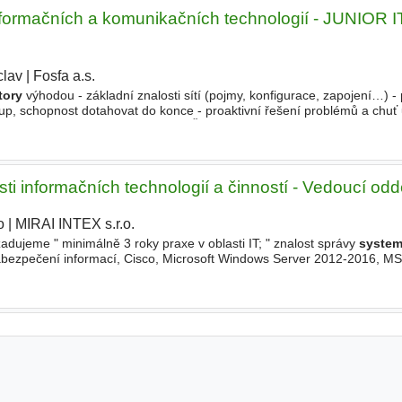
nformačních a komunikačních technologií - JUNIOR I
clav
|
Fosfa a.s.
|
tory
výhodou - základní znalosti sítí (pojmy, konfigurace, zapojení…) - 
tup, schopnost dotahovat do konce - proaktivní řešení problémů a chuť 
- dobré komunikační schopnosti - ŘP sk. B
sti informačních technologií a činností - Vedoucí odd
o
|
MIRAI INTEX s.r.o.
|
adujeme " minimálně 3 roky praxe v oblasti IT; " znalost správy
syste
 zabezpečení informací, Cisco, Microsoft Windows Server 2012-2016, M
nux " praktické zkušenosti s cloudovými službami