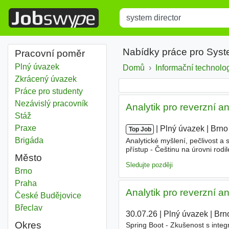
Title
Type 1 or more characters for r
Nabídky práce pro Syst
Pracovní poměr
Plný úvazek
Domů
Informační technolo
Zkrácený úvazek
Práce pro studenty
Nezávislý pracovník
Analytik pro reverzní 
Stáž
Praxe
|
|
Plný úvazek
|
Brno
Top Job
Brigáda
Analytické myšlení, pečlivost a
přístup - Češtinu na úrovni rod
Město
reverzním inženýrstvím starších 
Sledujte později
System director
Brno
System director
Praha
Analytik pro reverzní 
System director
České Budějovice
System director
Břeclav
30.07.26
|
Plný úvazek
|
Brn
Okres
Spring Boot - Zkušenost s inte