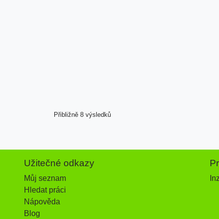
Přibližně 8 výsledků
Užitečné odkazy
P
Můj seznam
In
Hledat práci
Nápověda
Blog