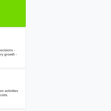
ecisions -
ory growth -
n activities
ists.