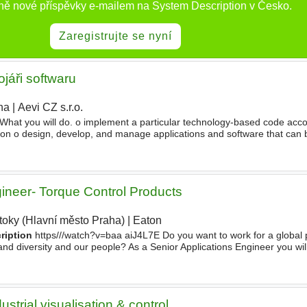
ně nové příspěvky e-mailem na System Description v Česko.
Zaregistrujte se nyní
jáři softwaru
ha
|
Aevi CZ s.r.o.
|
at you will do. o implement a particular technology-based code accor
ion o design, develop, and manage applications and software that can 
most of the code by unit tests
gineer- Torque Control Products
toky (Hlavní město Praha)
|
Eaton
|
ription
https///watch?v=baa aiJ4L7E Do you want to work for a global 
and diversity and our people? As a Senior Applications Engineer you will
proficient
strial visualisation & control