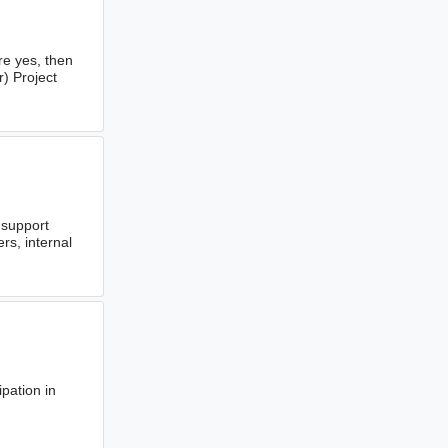
re yes, then
) Project
 support
rs, internal
ipation in
SDLC