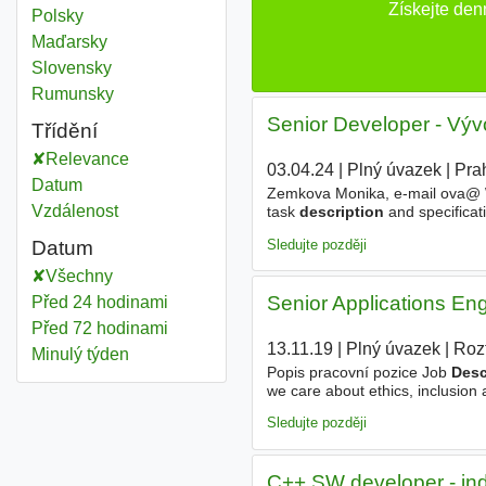
Získejte den
Polsky
Maďarsky
Slovensky
Rumunsky
Senior Developer - Vývo
Třídění
Relevance
03.04.24
|
Plný úvazek
|
Pra
Datum
Zemkova Monika, e-mail ova@ Wh
Vzdálenost
task
description
and specificat
volume and low latency o cover 
Sledujte později
Datum
Všechny
Senior Applications En
Před 24 hodinami
Před 72 hodinami
13.11.19
|
Plný úvazek
|
Roz
Minulý týden
Popis pracovní pozice Job
Desc
we care about ethics, inclusion 
activities through application of 
Sledujte později
C++ SW developer - indu