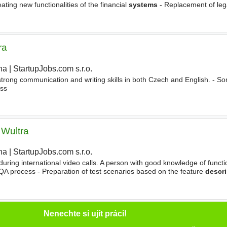
ting new functionalities of the financial
systems
- Replacement of le
 technologies - Taking part in the creation of the new
ra
ha
|
StartupJobs.com s.r.o.
|
strong communication and writing skills in both Czech and English. - S
ess
 Wultra
ha
|
StartupJobs.com s.r.o.
|
uring international video calls. A person with good knowledge of functio
d QA process - Preparation of test scenarios based on the feature
descri
nia, and SQL. - Good eye for spotting
Nenechte si ujít práci!