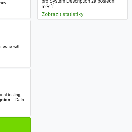
pro System Description za poslední
gacy
měsíc.
Zobrazit statistiky
pro System Descript
omeone with
nal testing,
ption
. - Data