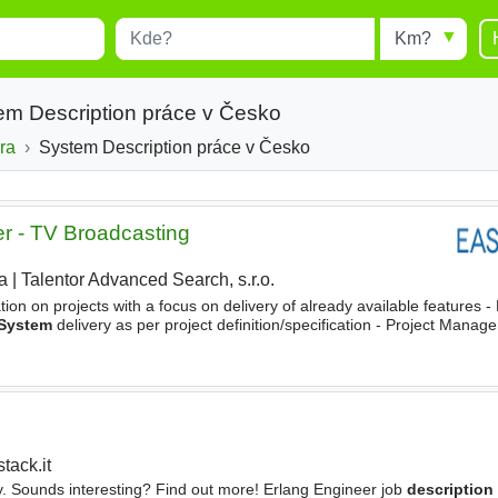
Místo
Radius
esults.
Type 1 or more characters for
results.
em Description práce v Česko
ra
System Description práce v Česko
r - TV Broadcasting
a
|
Talentor Advanced Search, s.r.o.
|
tion on projects with a focus on delivery of already available features -
System
delivery as per project definition/specification - Project Manag
scription
of complete project, tech
tack.it
y. Sounds interesting? Find out more! Erlang Engineer job
description