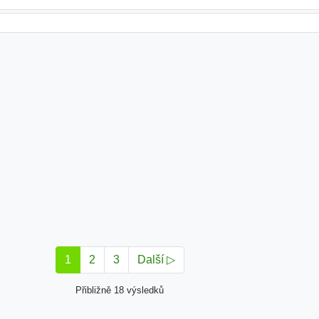
1
2
3
Další ▷
Přibližně 18 výsledků