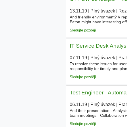
13.11.19
|
Plný úvazek
|
Roz
And friendly environment? // rep
Eaton might have interesting of
description
GALILEO - The intu
Sledujte později
IT Service Desk Analys
07.11.19
|
Plný úvazek
|
Pra
To resolve these issues for use
responsibility for timely and pla
IT, external IT partners or aut
Sledujte později
Test Engineer - Automa
06.11.19
|
Plný úvazek
|
Pra
And their presentation - Analysi
team meetings - Collaboration w
requirements. Požadujeme - 2+ 
Sledujte později