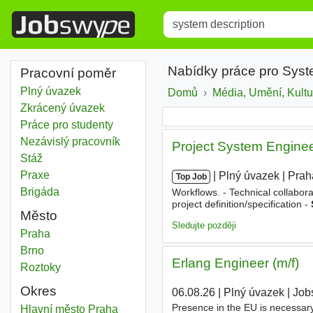
Title
Type 1 or more characters for r
Nabídky práce pro Syst
Pracovní poměr
Plný úvazek
Domů
Média, Umění, Kultu
Zkrácený úvazek
Práce pro studenty
Nezávislý pracovník
Project System Enginee
Stáž
Praxe
|
|
Plný úvazek
|
Prah
Top Job
Brigáda
Workflows. - Technical collabora
project definition/specification -
Město
Technical specification (tech.
de
Sledujte později
System description
Praha
System description
Brno
Erlang Engineer (m/f)
System description
Roztoky
Okres
06.08.26
|
Plný úvazek
|
Jobs
Presence in the EU is necessar
System description
Hlavní město Praha
Okres