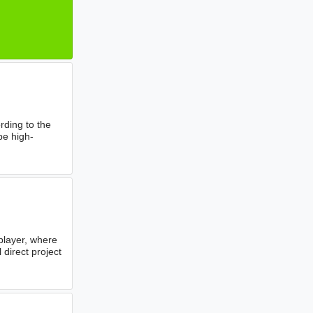
ding to the
be high-
player, where
 direct project