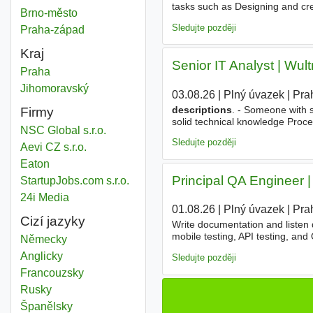
tasks such as Designing and crea
System description
Brno-město
Okres
functionalities with open-source
Sledujte později
System description
Praha-západ
Okres
Kraj
Senior IT Analyst | Wult
System description
Praha
Kraj
System description
Jihomoravský
Kraj
03.08.26
|
Plný úvazek
|
Pra
descriptions
. - Someone with 
Firmy
solid technical knowledge Proc
NSC Global s.r.o.
Sledujte později
Aevi CZ s.r.o.
Eaton
Principal QA Engineer |
StartupJobs.com s.r.o.
24i Media
01.08.26
|
Plný úvazek
|
Pra
Cizí jazyky
Write documentation and listen d
mobile testing, API testing, an
Německy
preparation via Postman, Insom
Anglicky
Sledujte později
Francouzsky
Rusky
Španělsky