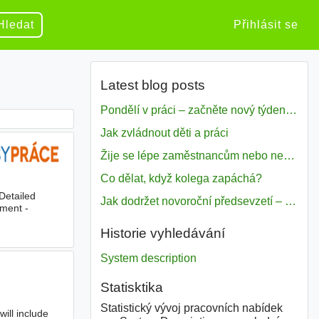
Hledat
Přihlásit se
Latest blog posts
Pondělí v práci – začněte nový týden s motivací
Jak zvládnout děti a práci
Žije se lépe zaměstnancům nebo nezavislým pracovníkům
Co dělat, když kolega zapáchá?
 Detailed
Jak dodržet novoroční předsevzetí – naše tipy pro dobrý začátek roku 2018
ement -
Historie vyhledávání
System description
Statisktika
Statistický vývoj pracovních nabídek
will include