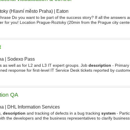
toky (Hlavní město Praha)
|
Eaton
|
hrase Do you want to be part of the success story? If all the answers a
fer for you! Location Prague-Roztoky (20min from the Prague city center
itive visualization software for HMI (Human Machine
t
ha
|
Sodexo Pass
|
rs as well as for L2 and L3 IT expert groups. Job
description
- Primary
nned response for first-level IT Service Desk tickets reported by custome
omated
systems
(events from monitoring tools
tion QA
ha
|
DHL Information Services
|
s,
description
and tracking of defects in a bug tracking
system
- Partic
ith the developers and the business representatives to clarify business
years of proven software testing experience (deep understanding of 