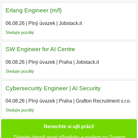
Erlang Engineer (m/f)
06.08.26
|
Plný úvazek
|
Jobstack.it
Sledujte později
SW Engineer for AI Centre
06.08.26
|
Plný úvazek
|
Praha
|
Jobstack.it
Sledujte později
Cybersecurity Engineer | AI Security
04.08.26
|
Plný úvazek
|
Praha
|
Grafton Recruitment s.r.o.
|
Sledujte později
Nenechte si ujít práci!
Získejte denně nové příspěvky e-mailem na System