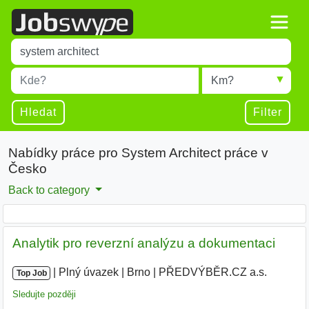
Title
Type 1 or more characters for results.
Místo
Radius
Type 1 or more characters for results.
Hledat
Filter
Nabídky práce pro System Architect práce v
Česko
Back to category
Analytik pro reverzní analýzu a dokumentaci
|
|
Plný úvazek
|
Brno
|
PŘEDVÝBĚR.CZ a.s.
Top Job
Sledujte později