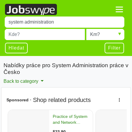
Title
Type 1 or more characters for results.
Místo
Radius
Type 1 or more characters for results.
Hledat
Filter
Nabídky práce pro System Administration práce v
Česko
Back to category