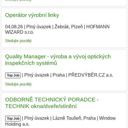
Operátor výrobní linky
04.08.26
|
Plný úvazek
|
Žebrák, Plzeň
|
HOFMANN
WIZARD s.r.o.
|
Sledujte později
Quality Manager - výroba a vývoj optických
inspekčních systémů
|
|
Plný úvazek
|
Praha
|
PŘEDVÝBĚR.CZ a.s.
|
Top Job
Sledujte později
ODBORNĚ TECHNICKÝ PORADCE -
TECHNIK okna/dveře/stínění
|
|
Plný úvazek
|
Lázně Toušeň, Praha
|
Window
Top Job
Holding a.s.