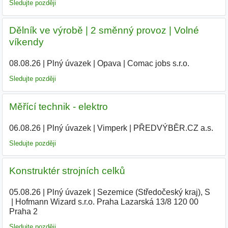
Sledujte později
Dělník ve výrobě | 2 směnný provoz | Volné
víkendy
08.08.26
|
Plný úvazek
|
Opava
|
Comac jobs s.r.o.
|
Sledujte později
Měřící technik - elektro
06.08.26
|
Plný úvazek
|
Vimperk
|
PŘEDVÝBĚR.CZ a.s.
Sledujte později
Konstruktér strojních celků
05.08.26
|
Plný úvazek
|
Sezemice (Středočeský kraj), S
|
Hofmann Wizard s.r.o. Praha Lazarská 13/8 120 00
Praha 2
Sledujte později