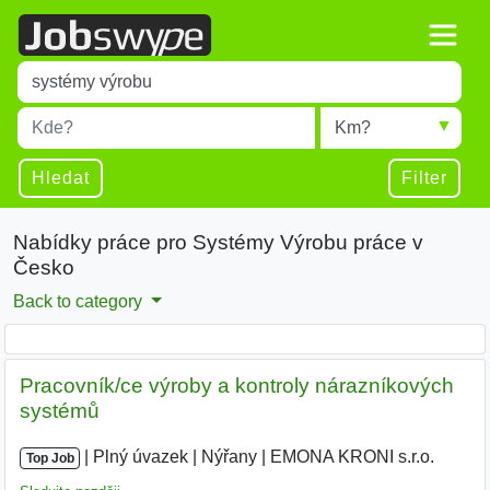
Title
Type 1 or more characters for results.
Místo
Radius
Type 1 or more characters for results.
Hledat
Filter
Nabídky práce pro Systémy Výrobu práce v
Česko
Back to category
Pracovník/ce výroby a kontroly nárazníkových
systémů
|
|
Plný úvazek
|
Nýřany
|
EMONA KRONI s.r.o.
|
Top Job