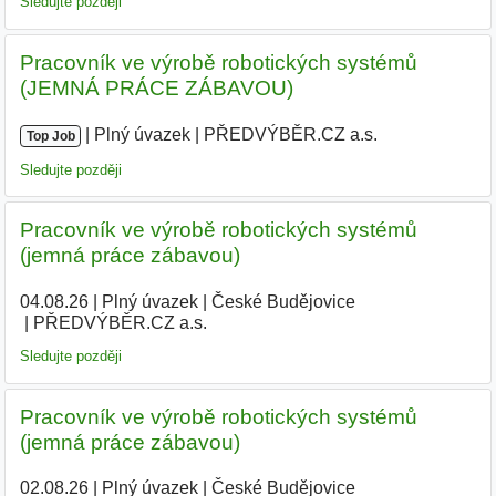
Sledujte později
Pracovník ve výrobě robotických systémů
(JEMNÁ PRÁCE ZÁBAVOU)
|
|
Plný úvazek
|
PŘEDVÝBĚR.CZ a.s.
|
Top Job
Sledujte později
Pracovník ve výrobě robotických systémů
(jemná práce zábavou)
04.08.26
|
Plný úvazek
|
České Budějovice
|
PŘEDVÝBĚR.CZ a.s.
Sledujte později
Pracovník ve výrobě robotických systémů
(jemná práce zábavou)
02.08.26
|
Plný úvazek
|
České Budějovice
|