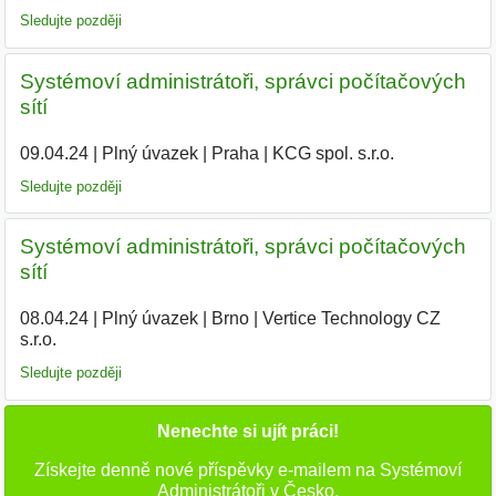
Sledujte později
Systémoví administrátoři, správci počítačových
sítí
09.04.24
|
Plný úvazek
|
Praha
|
KCG spol. s.r.o.
|
Sledujte později
Systémoví administrátoři, správci počítačových
sítí
08.04.24
|
Plný úvazek
|
Brno
|
Vertice Technology CZ
s.r.o.
|
Sledujte později
Nenechte si ujít práci!
Získejte denně nové příspěvky e-mailem na Systémoví
Administrátoři v Česko.