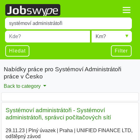
Title
Type 1 or more characters for results.
Místo
Radius
Type 1 or more characters for results.
Hledat
Filter
Nabídky práce pro Systémoví Administrátoři
práce v Česko
Back to category
Systémoví administrátoři - Systémoví
administrátoři, správci počítačových sítí
29.11.23
|
Plný úvazek
|
Praha
|
UNIFIED FINANCE LTD,
odštěpný závod
|