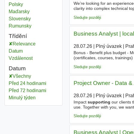
We’re looking for an experienc
Polsky
clarity into complex technical to
Maďarsky
millions of digital banking user
Sledujte později
Slovensky
Rumunsky
Business Analyst | local
Třídění
Relevance
28.07.26
|
Plný úvazek
|
Pra
Datum
Bonus - Benefit plus budget - Mu
(certificates, courses, training
Vzdálenost
Transparent approach and com
Sledujte později
Datum
Všechny
Project Owner - Data & 
Před 24 hodinami
Před 72 hodinami
28.07.26
|
Plný úvazek
|
Pra
Minulý týden
Impact
supporting
our clients t
use. Together with you, we want
BW, Oracle or Teradata into mode
Sledujte později
Business Analyst | Ope