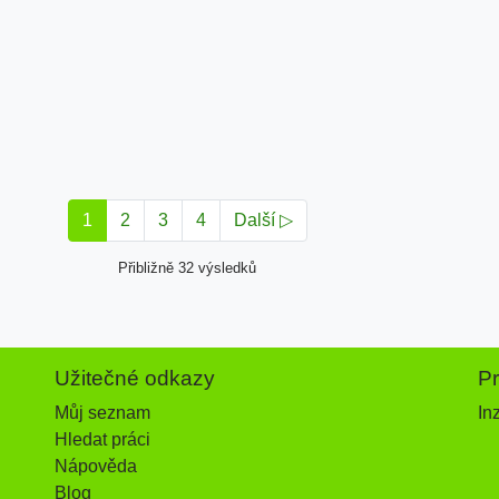
1
2
3
4
Další ▷
Přibližně 32 výsledků
Užitečné odkazy
P
Můj seznam
In
Hledat práci
Nápověda
Blog