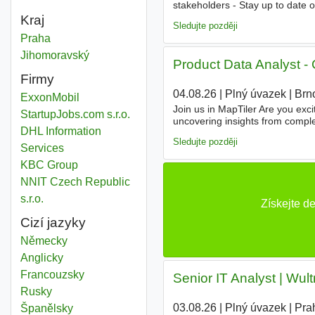
stakeholders - Stay up to date o
Kraj
Sledujte později
Support analyst
Praha
Kraj
Support analyst
Jihomoravský
Kraj
Product Data Analyst -
Firmy
04.08.26
|
Plný úvazek
|
Brn
ExxonMobil
Join us in MapTiler Are you exc
StartupJobs.com s.r.o.
uncovering insights from comple
DHL Information
evidence rather than assumptio
Sledujte později
Services
KBC Group
NNIT Czech Republic
s.r.o.
Získejte d
Cizí jazyky
Německy
Anglicky
Francouzsky
Senior IT Analyst | Wult
Rusky
03.08.26
|
Plný úvazek
|
Pra
Španělsky