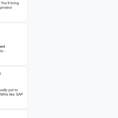
You’ll bring
protect
ort
ts -
s
ually put to
 DWHs like SAP