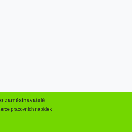
ro zaměstnavatelé
zerce pracovních nabídek