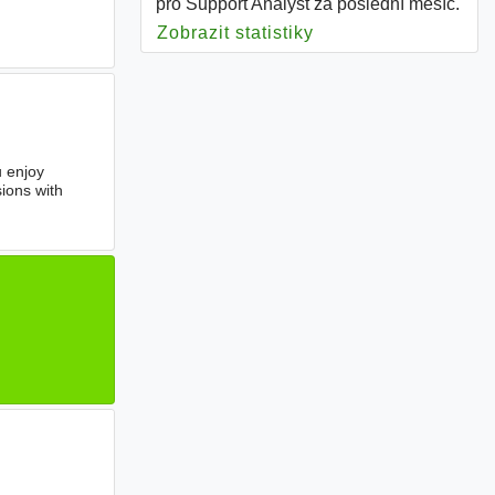
pro Support Analyst za poslední měsíc.
Zobrazit statistiky
pro Support Analyst
u enjoy
ions with