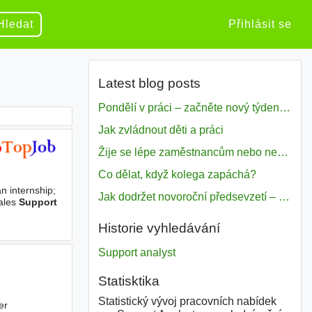
Hledat
Přihlásit se
Latest blog posts
Pondělí v práci – začněte nový týden s motivací
Jak zvládnout děti a práci
Žije se lépe zaměstnancům nebo nezavislým pracovníkům
Co dělat, když kolega zapáchá?
an internship;
Jak dodržet novoroční předsevzetí – naše tipy pro dobrý začátek roku 2018
Sales
Support
Historie vyhledávání
Support analyst
Statisktika
Statistický vývoj pracovních nabídek
er