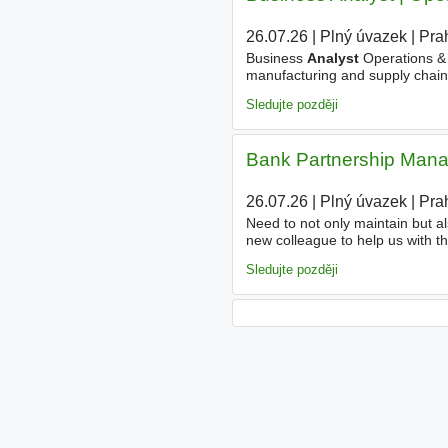
26.07.26
|
Plný úvazek
|
Pra
Business
Analyst
Operations & 
manufacturing and supply chain 
drives operational performance
Sledujte později
Bank Partnership Manag
26.07.26
|
Plný úvazek
|
Pra
Need to not only maintain but al
new colleague to help us with t
analysts
and product. We commu
Sledujte později