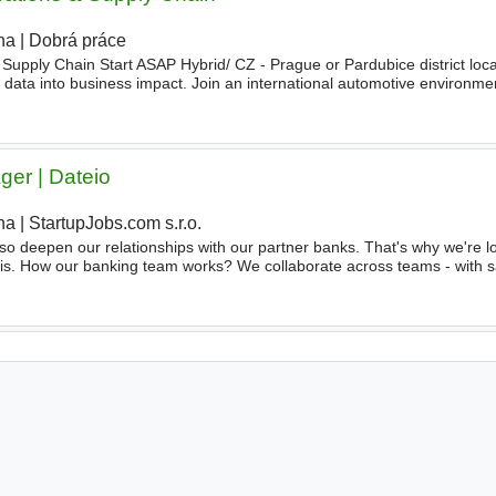
ha
|
Dobrá práce
Supply Chain Start ASAP Hybrid/ CZ - Prague or Pardubice district loca
data into business impact. Join an international automotive environm
. As a Business
Analyst
, you will
support
er | Dateio
ha
|
StartupJobs.com s.r.o.
so deepen our relationships with our partner banks. That's why we're lo
his. How our banking team works? We collaborate across teams - with s
nicate with banks mostly online, but personal