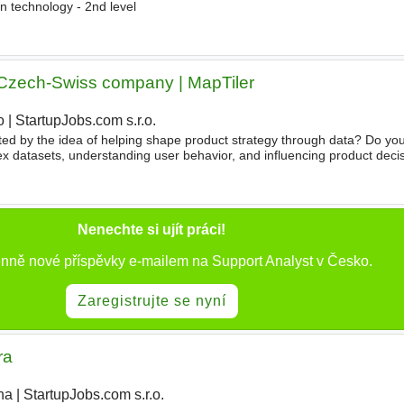
n technology - 2nd level
 Czech-Swiss company | MapTiler
o
|
StartupJobs.com s.r.o.
|
ited by the idea of helping shape product strategy through data? Do yo
x datasets, understanding user behavior, and influencing product decis
ns? We are looking for a Product Data
Analyst
Nenechte si ujít práci!
enně nové příspěvky e-mailem na Support Analyst v Česko.
Zaregistrujte se nyní
ra
ha
|
StartupJobs.com s.r.o.
|