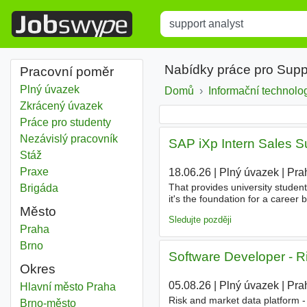
Title
Type 1 or more characters for r
Nabídky práce pro Supp
Pracovní poměr
Plný úvazek
Domů
Informační technolo
Zkrácený úvazek
Práce pro studenty
Nezávislý pracovník
SAP iXp Intern Sales S
Stáž
Praxe
18.06.26
|
Plný úvazek
|
Pra
That provides university student
Brigáda
it's the foundation for a career 
Město
Analyst
Location Prague, Czech
Sledujte později
Support analyst
Praha
Support analyst
Brno
Software Developer - Ri
Okres
05.08.26
|
Plný úvazek
|
Pra
Support analyst
Hlavní město Praha
Okres
Risk and market data platform 
Support analyst
Brno-město
Okres