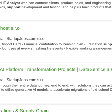
ed IT
Analyst
who can connect clients, product, sales, and engineering. 
pics,
support
development and testing, and help us build products that 
s worldwide. What Will You Do? - Create
host s.r.o
ha
|
StartupJobs.com s.r.o.
ltisport Card - Financial contribution to Pension plan - Education
supp
s) - Bonuses at every smashing life events - Flexible working arrangemen
munication -
Supporting
your ideas Requirements
AI Platform Transformation Projects | DataSentics a.
ha
|
StartupJobs.com s.r.o.
|
hrough their entire data journey, end to end, with solutions they can act
 to utilize generative AI models to accelerate migrations of old-school
rn cloud-first data platforms like
rations & Supply Chain