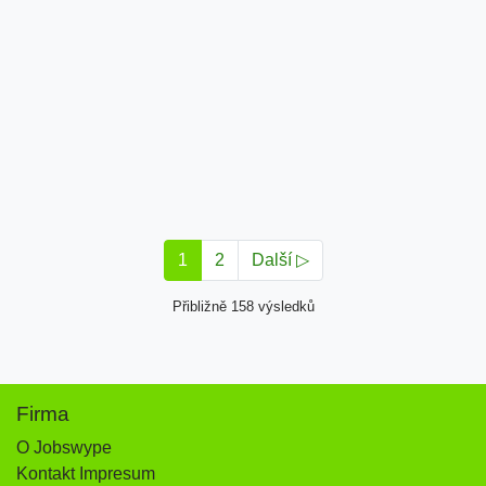
1
2
Další ▷
Přibližně 158 výsledků
Firma
O Jobswype
Kontakt Impresum