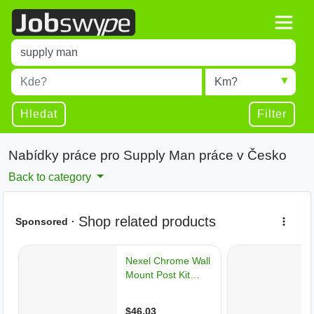
Title
Type 1 or more characters for results.
Místo
Radius
Type 1 or more characters for results.
Hledat
Filter
Nabídky práce pro Supply Man práce v Česko
Back to category