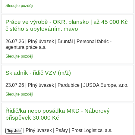
Sledujte později
Práce ve výrobě - OKR. blansko | až 45 000 Kč
čistého s ubytováním, mavo
26.07.26
|
Plný úvazek
|
Bruntál
|
Personal fabric -
agentura práce a.s.
|
Sledujte později
Skladník - řidič VZV (m/ž)
23.07.26
|
Plný úvazek
|
Pardubice
|
JUSDA Europe, s.r.o.
|
Sledujte později
Řidič/ka nebo posádka MKD - Náborový
příspěvek 30.000 Kč
|
|
Plný úvazek
|
Psáry
|
Frost Logistics, a.s.
|
Top Job