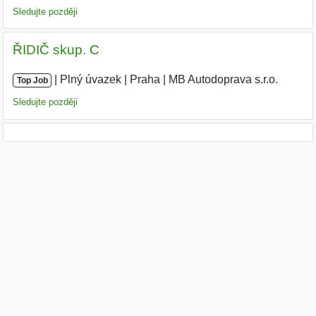
Sledujte později
ŘIDIČ skup. C
|
|
Plný úvazek
|
Praha
|
MB Autodoprava s.r.o.
|
Top Job
Sledujte později