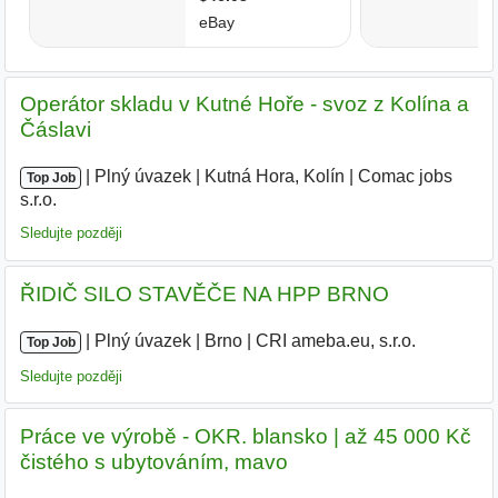
Operátor skladu v Kutné Hoře - svoz z Kolína a
Čáslavi
|
|
Plný úvazek
|
Kutná Hora, Kolín
|
Comac jobs
Top Job
s.r.o.
|
Sledujte později
ŘIDIČ SILO STAVĚČE NA HPP BRNO
|
|
Plný úvazek
|
Brno
|
CRI ameba.eu, s.r.o.
Top Job
Sledujte později
Práce ve výrobě - OKR. blansko | až 45 000 Kč
čistého s ubytováním, mavo