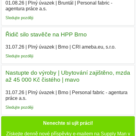
01.08.26
|
Plný úvazek
|
Bruntál
|
Personal fabric -
agentura práce a.s.
Sledujte později
Řidič silo stavěče na HPP Brno
31.07.26
|
Plný úvazek
|
Brno
|
CRI ameba.eu, s.r.o.
Sledujte později
Nastupte do výroby | Ubytování zajištěno, mzda
až 45 000 Kč čistého | mavo
31.07.26
|
Plný úvazek
|
Brno
|
Personal fabric - agentura
práce a.s.
Sledujte později
Nenechte si ujít práci!
Získejte denně nové příspěvky e-mailem na Supply Man v