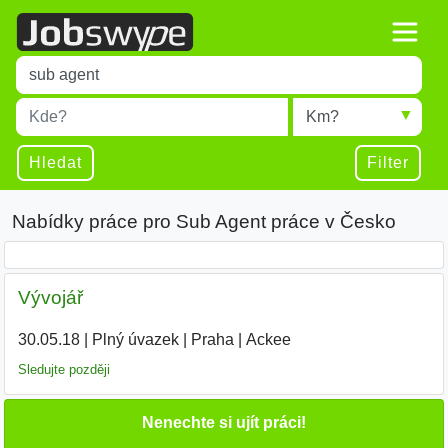
Title
Type 1 or more characters for results.
Místo
Radius
Type 1 or more characters for results.
Hledat
Filter
Nabídky práce pro Sub Agent práce v Česko
Vývojář
30.05.18
|
Plný úvazek
|
Praha
|
Ackee
|
Sledujte později
Nenechte si ujít práci!