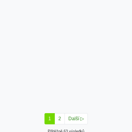
1
2
Další ▷
Přibližně 63 výsledků