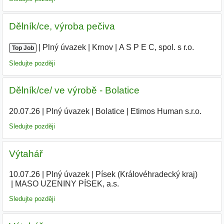
Dělník/ce, výroba pečiva
|
|
Plný úvazek
|
Krnov
|
A S P E C, spol. s r.o.
Top Job
Sledujte později
Dělník/ce/ ve výrobě - Bolatice
20.07.26
|
Plný úvazek
|
Bolatice
|
Etimos Human s.r.o.
|
Sledujte později
Výtahář
10.07.26
|
Plný úvazek
|
Písek (Královéhradecký kraj)
|
MASO UZENINY PÍSEK, a.s.
Sledujte později