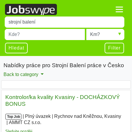
Title
Type 1 or more characters for results.
Místo
Radius
Type 1 or more characters for results.
Hledat
Filter
Nabídky práce pro Strojní Balení práce v Česko
Back to category
Kontrolor/ka kvality Kvasiny - DOCHÁZKOVÝ
BONUS
|
|
Plný úvazek
|
Rychnov nad Kněžnou, Kvasiny
|
Top Job
AMMT CZ s.r.o.
|
Sledujte později