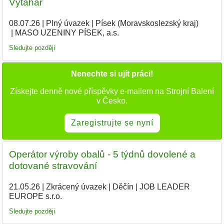
Výtahář
08.07.26
|
Plný úvazek
|
Písek (Moravskoslezský kraj)
|
MASO UZENINY PÍSEK, a.s.
Sledujte později
Nenechte si ujít práci!
Získejte denně nové příspěvky e-mailem na Strojní Balení
v Česko.
Zaregistrujte se nyní
Operátor výroby obalů - 5 týdnů dovolené a
dotované stravování
21.05.26
|
Zkrácený úvazek
|
Děčín
|
JOB LEADER
EUROPE s.r.o.
|
Sledujte později