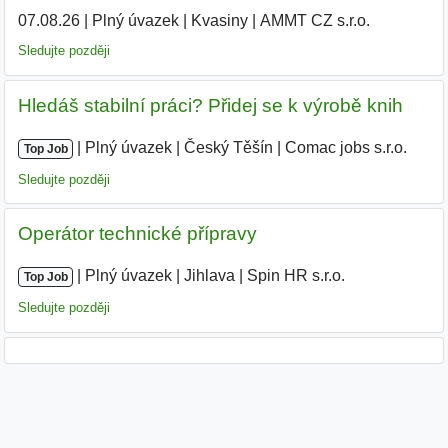
07.08.26
|
Plný úvazek
|
Kvasiny
|
AMMT CZ s.r.o.
|
Sledujte později
Hledáš stabilní práci? Přidej se k výrobě knih
|
|
Plný úvazek
|
Český Těšín
|
Comac jobs s.r.o.
Top Job
Sledujte později
Operátor technické přípravy
|
|
Plný úvazek
|
Jihlava
|
Spin HR s.r.o.
Top Job
Sledujte později