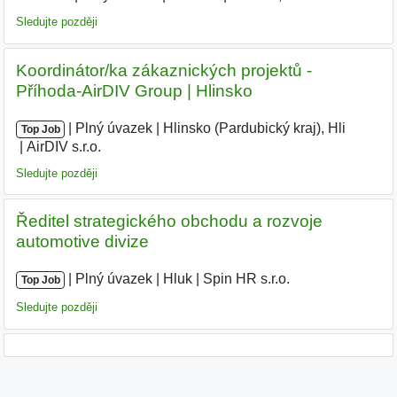
Sledujte později
Koordinátor/ka zákaznických projektů -
Příhoda-AirDIV Group | Hlinsko
|
|
Plný úvazek
|
Hlinsko (Pardubický kraj), Hli
|
Top Job
AirDIV s.r.o.
|
Sledujte později
Ředitel strategického obchodu a rozvoje
automotive divize
|
|
Plný úvazek
|
Hluk
|
Spin HR s.r.o.
Top Job
Sledujte později