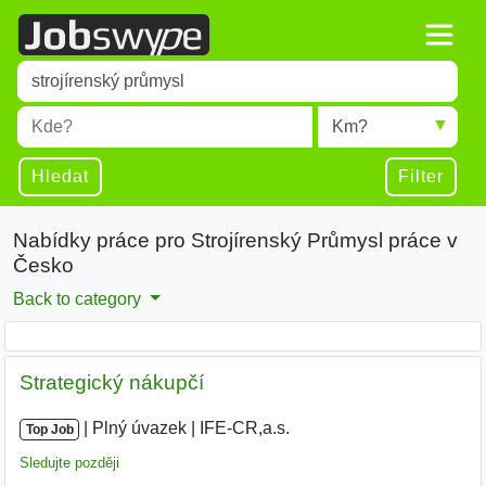
Title
Type 1 or more characters for results.
Místo
Radius
Type 1 or more characters for results.
Hledat
Filter
Nabídky práce pro Strojírenský Průmysl práce v
Česko
Back to category
Strategický nákupčí
|
|
Plný úvazek
|
IFE-CR,a.s.
|
Top Job
Sledujte později