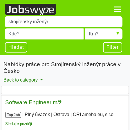
Title
Type 1 or more characters for results.
Místo
Radius
Type 1 or more characters for results.
Hledat
Filter
Nabídky práce pro Strojírenský Inženýr práce v
Česko
Back to category
Software Engineer m/ž
|
|
Plný úvazek
|
Ostrava
|
CRI ameba.eu, s.r.o.
Top Job
Sledujte později