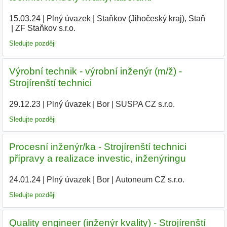
15.03.24
|
Plný úvazek
|
Staňkov (Jihočeský kraj), Staň
|
ZF Staňkov s.r.o.
|
Sledujte později
Výrobní technik - výrobní inženýr (m/ž) -
Strojírenští technici
29.12.23
|
Plný úvazek
|
Bor
|
SUSPA CZ s.r.o.
|
Sledujte později
Procesní inženýr/ka - Strojírenští technici
přípravy a realizace investic, inženýringu
24.01.24
|
Plný úvazek
|
Bor
|
Autoneum CZ s.r.o.
|
Sledujte později
Quality engineer (inženýr kvality) - Strojírenští