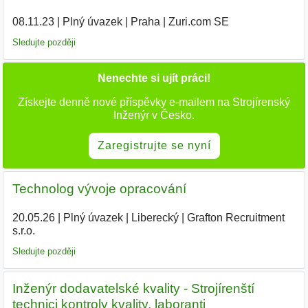
08.11.23
|
Plný úvazek
|
Praha
|
Zuri.com SE
|
Sledujte později
Nenechte si ujít práci!
Získejte denně nové příspěvky e-mailem na Strojírenský
Inženýr v Česko.
Zaregistrujte se nyní
Technolog vývoje opracování
20.05.26
|
Plný úvazek
|
Liberecký
|
Grafton Recruitment
s.r.o.
Sledujte později
Inženýr dodavatelské kvality - Strojírenští
technici kontroly kvality, laboranti