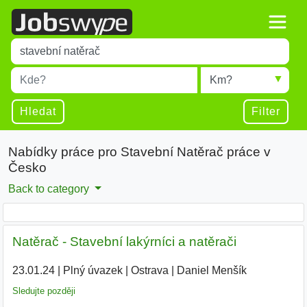
Title
Type 1 or more characters for results.
Místo
Radius
Type 1 or more characters for results.
Hledat
Filter
Nabídky práce pro Stavební Natěrač práce v
Česko
Back to category
Natěrač - Stavební lakýrníci a natěrači
23.01.24
|
Plný úvazek
|
Ostrava
|
Daniel Menšík
|
Sledujte později