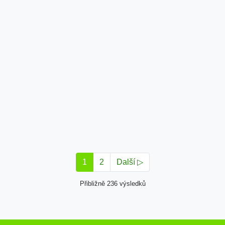
1
2
Další ▷
Přibližně 236 výsledků