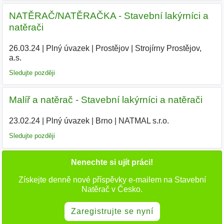
NATĚRAČ/NATĚRAČKA - Stavební lakýrníci a
natěrači
26.03.24
|
Plný úvazek
|
Prostějov
|
Strojírny Prostějov,
a.s.
|
Sledujte později
Malíř a natěrač - Stavební lakýrníci a natěrači
23.02.24
|
Plný úvazek
|
Brno
|
NATMAL s.r.o.
|
Sledujte později
Nenechte si ujít práci!
Získejte denně nové příspěvky e-mailem na Stavební
Natěrač v Česko.
Zaregistrujte se nyní