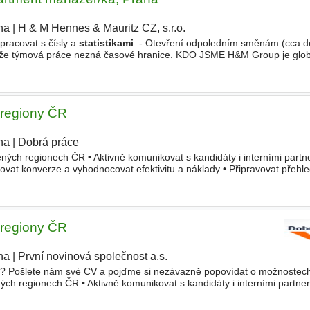
ha
|
H & M Hennes & Mauritz CZ, s.r.o.
 pracovat s čísly a
statistikami
. - Otevření odpoledním směnám (cca d
, že týmová práce nezná časové hranice. ​KDO JSME​ H&M Group je glob
ček a podniků. Naším cílem je dokázat, že mezi výjimečným designem
- regiony ČR
ha
|
Dobrá práce
ených regionech ČR • Aktivně komunikovat s kandidáty i interními partn
dovat konverze a vyhodnocovat efektivitu a náklady • Připravovat přehl
čeními • Plánovat a realizovat náborové akce
- regiony ČR
ha
|
První novinová společnost a.s.
s? Pošlete nám své CV a pojďme si nezávazně popovídat o možnostech
ých regionech ČR • Aktivně komunikovat s kandidáty i interními partner
vat konverze a vyhodnocovat efektivitu