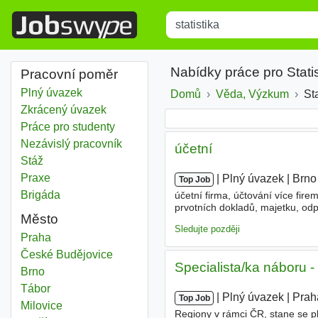
Title
Type 1 or more characters for r
Nabídky práce pro Stati
Pracovní poměr
Plný úvazek
Domů
Věda, Výzkum
St
Zkrácený úvazek
Práce pro studenty
Nezávislý pracovník
účetní
Stáž
Praxe
|
|
Plný úvazek
|
Brno
Top Job
Brigáda
účetní firma, účtování více fir
prvotních dokladů, majetku, odp
Město
DPH, KH, SH,
statistika
, - zna
Sledujte později
Statistika
Praha
Statistika
České Budějovice
Specialista/ka náboru 
Statistika
Brno
Statistika
Tábor
|
|
Plný úvazek
|
Prah
Top Job
Statistika
Milovice
Regiony v rámci ČR, stane se 