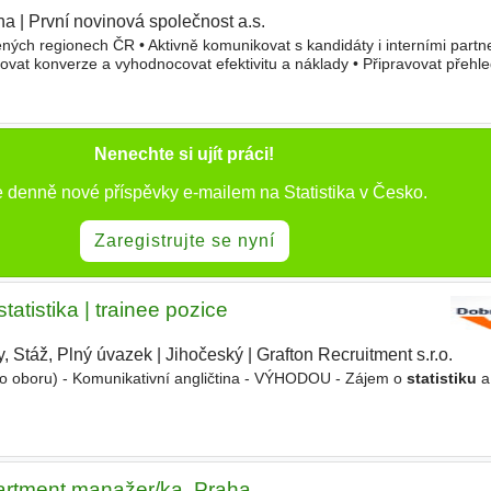
ha
|
První novinová společnost a.s.
|
ených regionech ČR • Aktivně komunikovat s kandidáty i interními partn
dovat konverze a vyhodnocovat efektivitu a náklady • Připravovat přehl
čeními • Plánovat a realizovat náborové akce
Nenechte si ujít práci!
e denně nové příspěvky e-mailem na Statistika v Česko.
Zaregistrujte se nyní
tatistika | trainee pozice
y, Stáž, Plný úvazek
|
Jihočeský
|
Grafton Recruitment s.r.o.
 oboru) - Komunikativní angličtina - VÝHODOU - Zájem o
statistiku
a 
artment manažer/ka, Praha