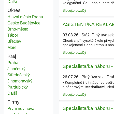
Další
města
kolegyněmi. Co u nás budete dě
kandidáty i interními partnery 
Okres
Sledujte později
Statistika
Hlavní město Praha
Okres
Statistika
České Budějovice
Okres
ASISTENT/KA REKLAMA
Statistika
Brno-město
Okres
03.08.26
|
Stáž, Plný úvazek
Statistika
Tábor
Okres
Chceš si při vysoké škole při
Statistika
Břeclav
Okres
spokojenosti z obou stran u ná
More
districts
diplomky! ) Co bude tvým úkolem
Sledujte později
Kraj
Statistika
Praha
Kraj
Specialista/ka náboru 
Statistika
Jihočeský
Kraj
Statistika
Středočeský
Kraj
26.07.26
|
Plný úvazek
|
Pra
Statistika
Jihomoravský
Kraj
• Kompletně řídit nábor ve svěř
s náborovými
statistikami
, sle
Statistika
Pardubický
Kraj
prezentace s výsledky a doporu
Další
kraj
Sledujte později
Firmy
Specialista/ka náboru 
První novinová