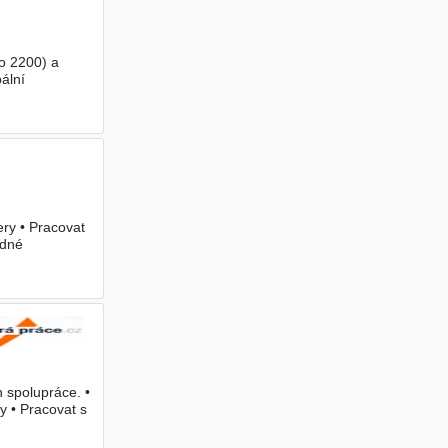
o 2200) a
ální
ery • Pracovat
edné
 spolupráce. •
y • Pracovat s