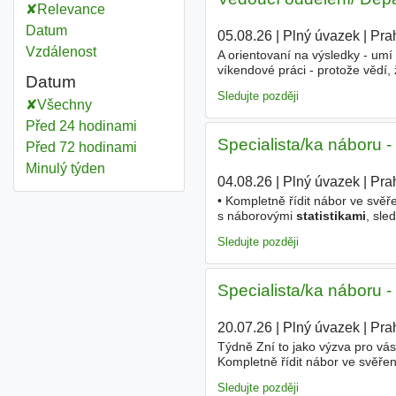
Relevance
Datum
05.08.26
|
Plný úvazek
|
Pra
Vzdálenost
A orientovaní na výsledky - umí
víkendové práci - protože vědí
Datum
společnost silných módních zna
Sledujte později
Všechny
Před 24 hodinami
Specialista/ka náboru 
Před 72 hodinami
Minulý týden
04.08.26
|
Plný úvazek
|
Pra
• Kompletně řídit nábor ve svěř
s náborovými
statistikami
, sle
prezentace s výsledky a doporu
Sledujte později
Specialista/ka náboru 
20.07.26
|
Plný úvazek
|
Pra
Týdně Zní to jako výzva pro vá
Kompletně řídit nábor ve svěřen
náborovými
statistikami
, sledo
Sledujte později