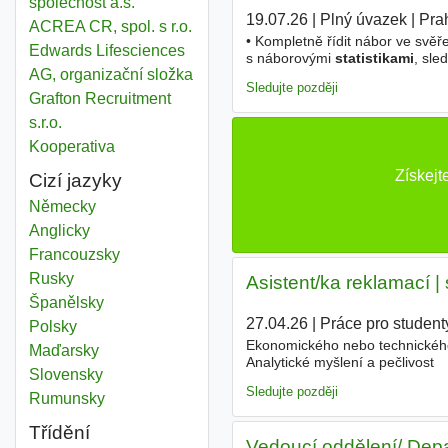
společnost a.s.
19.07.26
|
Plný úvazek
|
Pra
ACREA CR, spol. s r.o.
• Kompletně řídit nábor ve svěř
Edwards Lifesciences
s náborovými
statistikami
, sle
AG, organizační složka
prezentace s výsledky a doporu
Sledujte později
Grafton Recruitment
s.r.o.
Kooperativa
Získejt
Cizí jazyky
Německy
Anglicky
Francouzsky
Rusky
Asistent/ka reklamací | s
Španělsky
27.04.26
|
Práce pro student
Polsky
Ekonomického nebo technického
Maďarsky
Analytické myšlení a pečlivost
Slovensky
Sledujte později
Rumunsky
Třídění
Vedoucí oddělení/ Dep