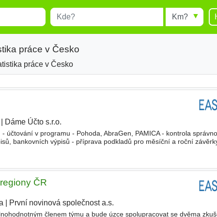
Místo
Radius
esults.
Type 1 or more characters for
results.
stika práce v Česko
atistika práce v Česko
|
Dáme Účto s.r.o.
|
em - účtování v programu - Pohoda, AbraGen, PAMICA - kontrola správno
isů, bankovních výpisů - příprava podkladů pro měsíční a roční závěrky
losti všeobecné, mzdové účetní
- regiony ČR
a
|
První novinová společnost a.s.
plnohodnotným členem týmu a bude úzce spolupracovat se dvěma zku