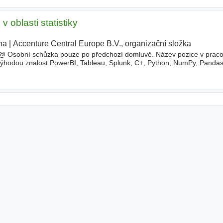
v oblasti statistiky
ha
|
Accenture Central Europe B.V., organizační složka
|
@ Osobní schůzka pouze po předchozí domluvě. Název pozice v prac
 Výhodou znalost PowerBI, Tableau, Splunk, C+, Python, NumPy, Pandas,