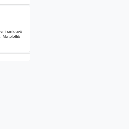
ovní smlouvě
 Matplotlib