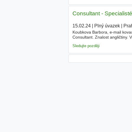
Consultant - Specialisté 
15.02.24
|
Plný úvazek
|
Pra
Koubkova Barbora, e-mail kova
Consultant. Znalost angličtiny.
and MATLAB
Sledujte později