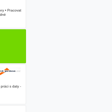
ery • Pracovat
edné
práci s daty -