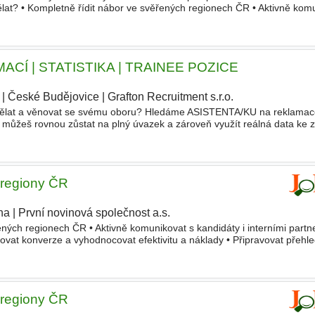
lat? • Kompletně řídit nábor ve svěřených regionech ČR • Aktivně kom
• Pracovat s náborovými
statistikami
, sledovat konverze
CÍ | STATISTIKA | TRAINEE POZICE
|
České Budějovice
|
Grafton Recruitment s.r.o.
|
vydělat a věnovat se svému oboru? Hledáme ASISTENTA/KU na reklamac
s můžeš rovnou zůstat na plný úvazek a zároveň využít reálná data ke 
 - zpracování a vyhodnocování statistických dat v
- regiony ČR
ha
|
První novinová společnost a.s.
ených regionech ČR • Aktivně komunikovat s kandidáty i interními partn
dovat konverze a vyhodnocovat efektivitu a náklady • Připravovat přehl
čeními • Plánovat a realizovat náborové akce
- regiony ČR