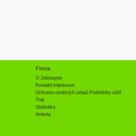
Firma
O Jobswype
Kontakt Impresum
Ochrana osobních údajů Podmínky užití
Tisk
Statistika
Anketa