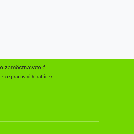
ro zaměstnavatelé
zerce pracovních nabídek