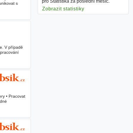
pro Statistika za poslední měsíc.
unikovat s
Zobrazit statistiky
pro Statistika
e. V případě
zpracování
ery • Pracovat
edné