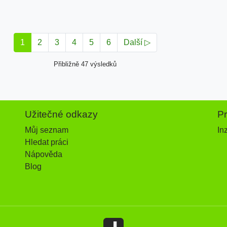
1
2
3
4
5
6
Další ▷
Přibližně 47 výsledků
Užitečné odkazy
P
Můj seznam
In
Hledat práci
Nápověda
Blog