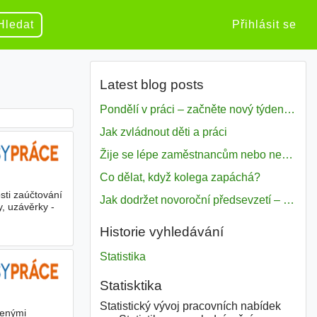
Hledat
Přihlásit se
Latest blog posts
Pondělí v práci – začněte nový týden s motivací
Jak zvládnout děti a práci
Žije se lépe zaměstnancům nebo nezavislým pracovníkům
Co dělat, když kolega zapáchá?
sti zaúčtování
Jak dodržet novoroční předsevzetí – naše tipy pro dobrý začátek roku 2018
, uzávěrky -
Historie vyhledávání
Statistika
Statisktika
Statistický vývoj pracovních nabídek
šenými